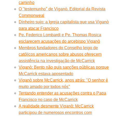
caminho
O "testemunho" de Viganò. Editorial da Revista
Commonweal
Dinheiro sujo: a Igreja capitalista que usa Viganò
para atacar Francisco
Pe. Federico Lombardi e Pe. Thomas Rosica
esclarecem acusações do arcebispo Viganò
Membros fundadores do Conselho leigo de
católicos americanos sobre abusos oferecem
assistência na investigação de McCarrick
Viganò: Bento não quis sanções públicas porque
McCarrick estava aposentado
Viganò sobre McCarrick, anos atrás: ''O senhor é
muito amado por todos nós''
Tentando entender as acusações contra o Papa
Francisco no caso de McCarrick
A realidade desmente Viganò: McCarrick
participou de numerosos encontros com