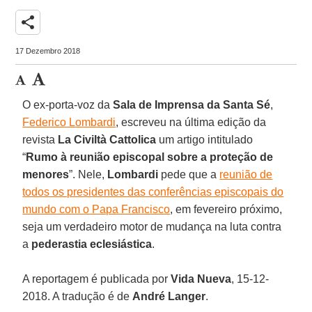
share
17 Dezembro 2018
O ex-porta-voz da
Sala de Imprensa da Santa Sé
,
Federico Lombardi
, escreveu na última edição da
revista
La Civiltà Cattolica
um artigo intitulado
“
Rumo à reunião episcopal sobre a proteção de
menores
”. Nele,
Lombardi
pede que a
reunião de
todos os presidentes das conferências episcopais do
mundo com o Papa Francisco
, em fevereiro próximo,
seja um verdadeiro motor de mudança na luta contra
a
pederastia eclesiástica
.
A reportagem é publicada por
Vida Nueva
, 15-12-
2018. A tradução é de
André Langer
.