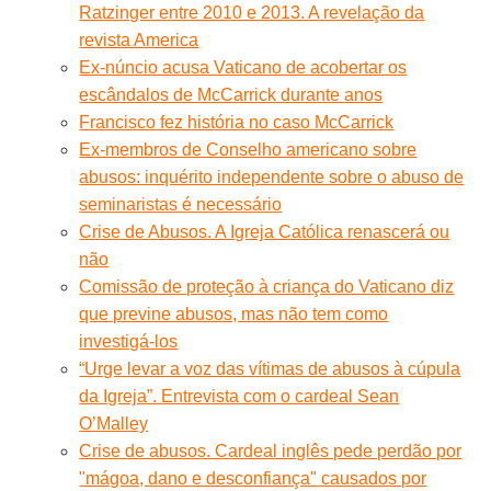
Ratzinger entre 2010 e 2013. A revelação da
revista America
Ex-núncio acusa Vaticano de acobertar os
escândalos de McCarrick durante anos
Francisco fez história no caso McCarrick
Ex-membros de Conselho americano sobre
abusos: inquérito independente sobre o abuso de
seminaristas é necessário
Crise de Abusos. A Igreja Católica renascerá ou
não
Comissão de proteção à criança do Vaticano diz
que previne abusos, mas não tem como
investigá-los
“Urge levar a voz das vítimas de abusos à cúpula
da Igreja”. Entrevista com o cardeal Sean
O’Malley
Crise de abusos. Cardeal inglês pede perdão por
"mágoa, dano e desconfiança" causados por