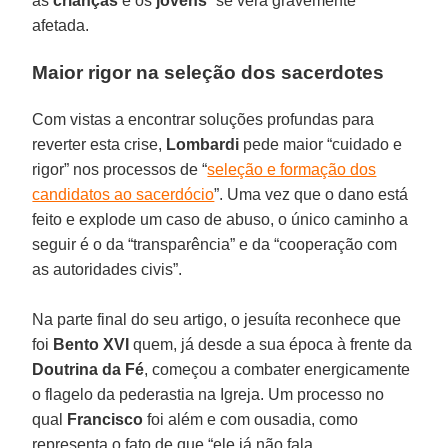
as
crianças
e os
jovens
” se verá gravemente
afetada.
Maior rigor na seleção dos sacerdotes
Com vistas a encontrar soluções profundas para
reverter esta crise,
Lombardi
pede maior “cuidado e
rigor” nos processos de “
seleção e formação dos
candidatos ao sacerdócio
”. Uma vez que o dano está
feito e explode um caso de abuso, o único caminho a
seguir é o da “transparência” e da “cooperação com
as autoridades civis”.
Na parte final do seu artigo, o jesuíta reconhece que
foi
Bento XVI
quem, já desde a sua época à frente da
Doutrina da Fé
, começou a combater energicamente
o flagelo da pederastia na Igreja. Um processo no
qual
Francisco
foi além e com ousadia, como
representa o fato de que “ele já não fala