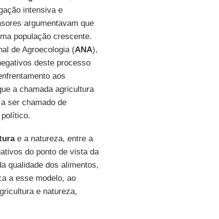
gação intensiva e
nsores argumentavam que
 uma população crescente.
nal de Agroecologia (
ANA
),
negativos deste processo
 enfrentamento aos
ue a chamada agricultura
a a ser chamado de
olítico.
tura
e a natureza, entre a
tivos do ponto de vista da
da qualidade dos alimentos,
ica a esse modelo, ao
icultura e natureza,