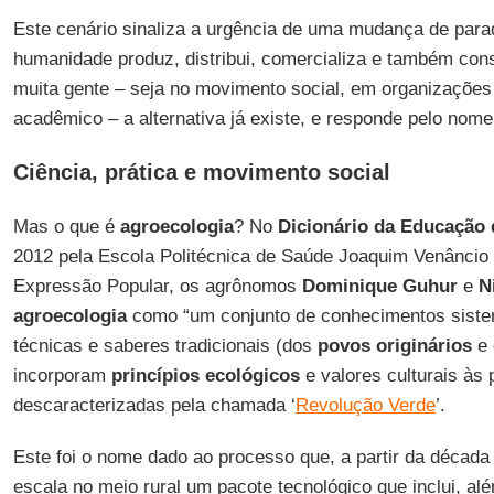
Este cenário sinaliza a urgência de uma mudança de pa
humanidade produz, distribui, comercializa e também co
muita gente – seja no movimento social, em organizações 
acadêmico – a alternativa já existe, e responde pelo nom
Ciência, prática e movimento social
Mas o que é
agroecologia
? No
Dicionário da Educação
2012 pela Escola Politécnica de Saúde Joaquim Venâncio 
Expressão Popular, os agrônomos
Dominique Guhur
e
N
agroecologia
como “um conjunto de conhecimentos sist
técnicas e saberes tradicionais (dos
povos originários
e
incorporam
princípios ecológicos
e valores culturais às 
descaracterizadas pela chamada ‘
Revolução Verde
’.
Este foi o nome dado ao processo que, a partir da década 
escala no meio rural um pacote tecnológico que inclui, a