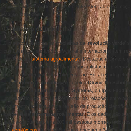
afirma o vice-presidente de Ambiente, Atenção e Promoç
Marco Menezes
.
O tamanho do problema
O diagnóstico sobre os problemas da ‘
revolução verde
’ 
científica que, em âmbito nacional e internacional, tem re
saúde deste
sistema agroalimentar
. Destaque recente é u
um painel formado em 2015 por especialistas de diversas
tema do direito humano à alimentação. Encabeçado pelo e
para o
direito à alimentação
, o belga
Olivier De Schutte
Experts on Sustainable Food Systems
, ou
Ipes Food
, 
um relatório que procura desvendar as relações entre ali
documento faz uma ampla revisão da produção científica 
saúde deste
sistema agroalimentar
. E os dados são ala
estima-se que cerca de 200 mil pessoas morram todos os
por
agrotóxicos
. As mortes anuais chegam a 346 mil se s