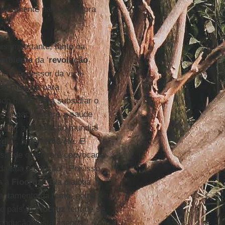
cificamente para a compra
s importante, tanto na
ambiente
da ‘
revolução
nde o assessor da vice-
 da
Fiocruz
para
ndo dados para subsidiar o
e impacto sobre a saúde
entar a população mundial
rde
’”, argumenta ele. E
 saúde coletiva é convocada
 da sua produção”. Por isso,
a a
Fiocruz
. “Ela dialoga
entamento da fome, entre
o país. A
Fiocruz
tem de se
condução desta agenda”,