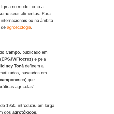
radigma no modo como a
nsome seus alimentos. Para
internacionais ou no âmbito
e de
agroecologia
.
 do Campo
, publicado em
(
EPSJV/Fiocruz
) e pela
ilciney Toná
definem a
ematizados, baseados em
camponeses
) que
práticas agrícolas”
de 1950, introduziu em larga
lém dos
agrotóxicos
,