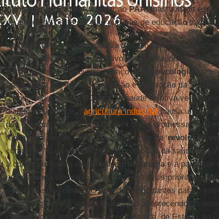
Alimentação Escolar
, similar ao
PAA
, mas voltado espe
de alimentos pelas escolas públicas de educação básica.
Neste cenário a saúde coletiva tem um papel cada vez mai
denúncia dos impactos negativos para a saúde e o
meio 
verde
’ quanto no apoio ao avanço da
agroecologia
, defe
presidência de Ambiente, Atenção e Promoção da Saúde,
agroecologia,
André Búrigo
. “A saúde coletiva vem reuni
diagnóstico de que a
agricultura industrial
causa um grand
das pessoas e sobre o
SUS
, sem que a promessa de alim
tenha sido sequer cumprida em 70 anos de ‘
revolução ve
completa: “É na perspectiva da promoção da saúde que a
a contribuir com o avanço da
agroecologia
e a participar
essa agenda tem se tornado cada vez mais prioritária par
com uma série de outras agendas importantes para o enfr
outras regressões sociais que estão acontecendo no noss
colocar como uma instituição estratégica, de Estado, na 