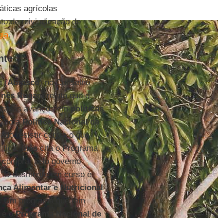
áticas agrícolas
o de reivindicação de
gia
.
nte
 (
Abrasco
) no Conselho
Inês Rugani
relata que o
deradas avanços em
políticas
como a
Política Nacional de
ado resistir contra o que
ítica.
Inês
cita o Programa
a compra, pelo governo
 “O desmonte em curso é
ça Alimentar e Nutricional
a. Um programa que tem
 é o
Programa Nacional de