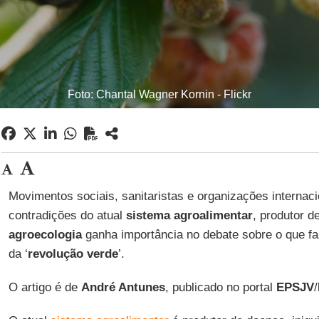
Foto: Chantal Wagner Kornin - Flickr
Movimentos sociais, sanitaristas e organizações internac
contradições do atual
sistema agroalimentar
, produtor d
agroecologia
ganha importância no debate sobre o que fa
da ‘
revolução verde
’.
O artigo é de
André Antunes
, publicado no portal
EPSJV
/