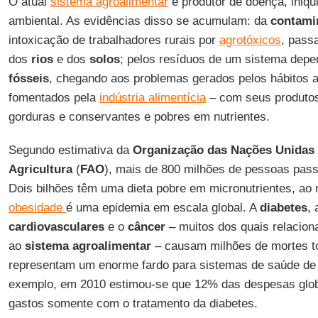
O atual
sistema agroalimentar
é produtor de doença, iniqui
ambiental. As evidências disso se acumulam: da
contami
intoxicação de trabalhadores rurais por
agrotóxicos
, pass
dos
rios
e dos
solos
; pelos resíduos de um sistema dep
fósseis
, chegando aos problemas gerados pelos hábitos 
fomentados pela
indústria alimentícia
– com seus produtos
gorduras e conservantes e pobres em nutrientes.
Segundo estimativa da
Organização das Nações Unidas 
Agricultura
(
FAO
), mais de 800 milhões de pessoas pass
Dois bilhões têm uma dieta pobre em micronutrientes, a
obesidade
é uma epidemia em escala global. A
diabetes
,
cardiovasculares
e o
câncer
– muitos dos quais relaciona
ao
sistema agroalimentar
– causam milhões de mortes t
representam um enorme fardo para sistemas de saúde de 
exemplo, em 2010 estimou-se que 12% das despesas glo
gastos somente com o tratamento da diabetes.