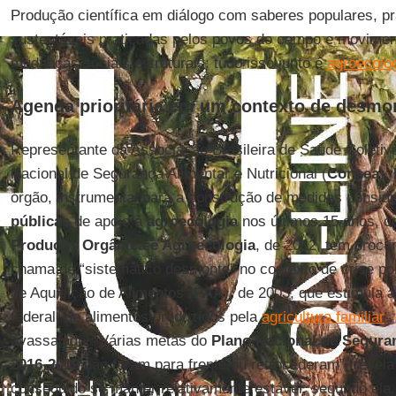
Produção científica em diálogo com saberes populares, pr
sustentáveis praticadas pelos povos do campo e moviment
mudanças sociais estruturais: tudo isso junto é
agroecolo
Agenda prioritária em um contexto de desmo
Representante da Associação Brasileira de Saúde Coletiva
Nacional de Segurança Alimentar e Nutricional (
Consea
),
órgão, instrumental para a construção de medidas consi
públicas
de apoio à
agroecologia
nos últimos 15 anos, 
Produção Orgânica e Agroecologia
, de 2012, tem procur
chama de “sistemático desmonte” no contexto de crise pol
de Aquisição de Alimentos (
PAA
), de 2003, que estimula 
federal, de alimentos produzidos pela
agricultura familiar
.
avassalador. Várias metas do
Plano Nacional de Seguran
2016
-
2019
não foram para frente ou retrocederam”, revel
conseguido se manter relativamente estável, segundo ela,