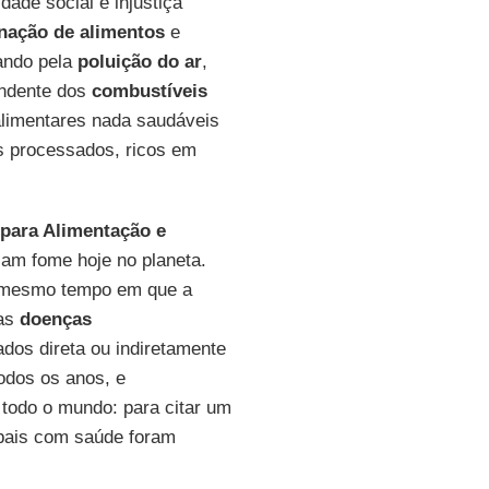
dade social e injustiça
nação de alimentos
e
ando pela
poluição do ar
,
endente dos
combustíveis
alimentares nada saudáveis
 processados, ricos em
para Alimentação e
am fome hoje no planeta.
o mesmo tempo em que a
 as
doenças
dos direta ou indiretamente
odos os anos, e
todo o mundo: para citar um
bais com saúde foram