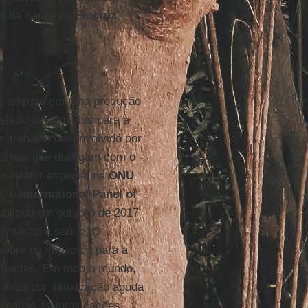
ão da Saúde da
Fiocruz
,
se ampara em uma produção
velado os impactos para a
m trabalho desenvolvido por
 áreas que dialogam com o
x-relator especial da
ONU
r
, o
International Panel of
publicou em outubro de 2017
mentação e saúde. O
sobre os impactos para a
rmantes. Em todo o mundo,
 anos por intoxicação aguda
omadas às intoxicações