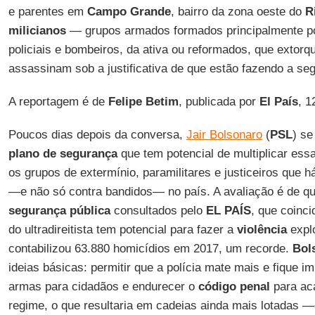
e parentes em
Campo Grande
, bairro da zona oeste do
R
milicianos
— grupos armados formados principalmente po
policiais e bombeiros, da ativa ou reformados, que extorq
assassinam sob a justificativa de que estão fazendo a seg
A reportagem é de
Felipe Betim
, publicada por
El País
, 1
Poucos dias depois da conversa,
Jair Bolsonaro
(
PSL
) se
plano de segurança
que tem potencial de multiplicar es
os grupos de extermínio, paramilitares e justiceiros que 
—e não só contra bandidos— no país. A avaliação é de qu
segurança pública
consultados pelo
EL PAÍS
, que coinc
do ultradireitista tem potencial para fazer a
violência
expl
contabilizou 63.880 homicídios em 2017, um recorde.
Bol
ideias básicas: permitir que a polícia mate mais e fique imp
armas para cidadãos e endurecer o
código penal
para ac
regime, o que resultaria em cadeias ainda mais lotadas 