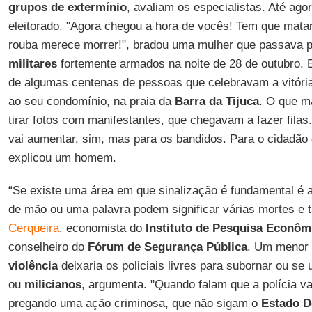
grupos de extermínio
, avaliam os especialistas. Até agor
eleitorado. "Agora chegou a hora de vocês! Tem que mat
rouba merece morrer!", bradou uma mulher que passava 
militares
fortemente armados na noite de 28 de outubro.
de algumas centenas de pessoas que celebravam a vitória d
ao seu condomínio, na praia da
Barra da Tijuca
. O que ma
tirar fotos com manifestantes, que chegavam a fazer fila
vai aumentar, sim, mas para os bandidos. Para o cidadão 
explicou um homem.
“Se existe uma área em que sinalização é fundamental é 
de mão ou uma palavra podem significar várias mortes e t
Cerqueira
, economista do
Instituto de Pesquisa Econôm
conselheiro do
Fórum de Segurança Pública
. Um menor 
violência
deixaria os policiais livres para subornar ou se 
ou
milicianos
, argumenta. "Quando falam que a polícia va
pregando uma ação criminosa, que não sigam o
Estado D