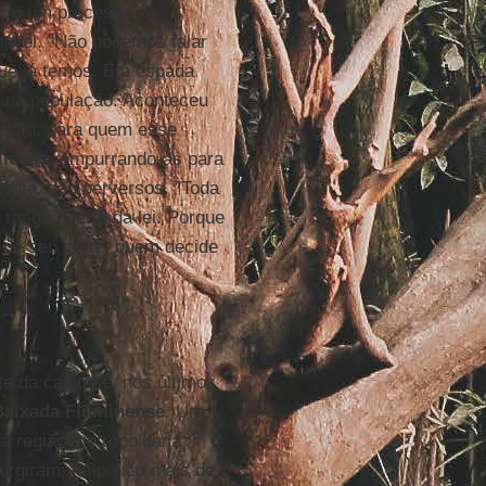
com um processo de
nável. "Não podemos falar
que já temos. É a espada
s na população. Aconteceu
ialista, para quem esse
iciais
, empurrando-as para
menta, são perversos. "Toda
rasga a letra da lei. Porque
 de seu corte, quem decide
e da capital e, nos últimos
Baixada Fluminense
. Um
a região metropolitana
urgiram, há pouco mais de