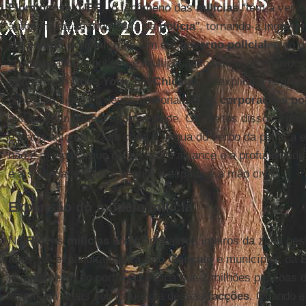
Fluminense
(
UFF
), o fenômeno das
milícias
"tem a ver 
autonomização predatória da
polícia
", tornando-a ingover
em
estado policial
, mas sim em
governo policial
, algo 
chantageando o político e multiplicando ameaças e medo
também em
Nova York
, em
Chicago
...", explica a espec
processo significa desprofissionalizar as
corporações pol
a clandestinidade e informalidade. Os efeitos disso, argu
espada autonomizada corta a língua do verbo da política e 
não é a espada que define o seu alcance e a profundidade
é a sociedade. Quem segura a espada é a mão civil".
Expansão do modelo milícia
No
Rio
, as
milícias
dominam bairros inteiros da zona oest
anos, se expandiram para
São Gonçalo
e municípios da
levantamento do portal
G1
indica que 2 milhões pessoas d
vivem em áreas sob influência dessas
facções
. Quando s