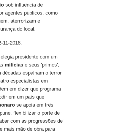
io
sob influência de
r agentes públicos, como
uem, aterrorizam e
urança do local.
2-11-2018.
 elegia presidente com um
sas
milícias
e seus 'primos',
há décadas espalham o terror
atro especialistas em
idem em dizer que programa
odir em um país que
sonaro
se apoia em três
une, flexibilizar o porte de
abar com as progressões de
—e mais mão de obra para