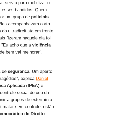
a, serviu para mobilizar o
ar esses bandidos! Quem
por um grupo de
policiais
 Eles acompanhavam o ato
o ultradireitista em frente
is fizeram naquele dia foi
s. "Eu acho que a
violência
de bem vai melhorar",
a de
segurança
. Um aperto
ragédias", explica
Daniel
ica Aplicada
(
IPEA
) e
controle social do uso da
unir a grupos de extermínio
i matar sem controle, estão
emocrático de Direito
.