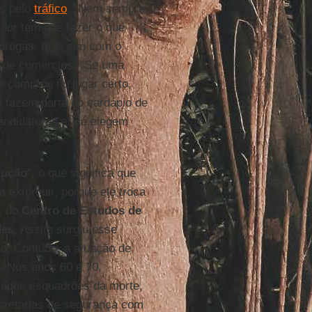
as pelo
tráfico
. "Nem sempre
ador tem que fazer o que
drogas, mas sim com o
m de comércios. "Se uma
 comprou no lugar certo,
os fazem parte do cardápio de
candidaturas e até elegem
upção
", o que significa que
 extorquir, porque ele troca
, do
Centro de Estudos de
des
. Assim surgiu esse
ão. Contudo, a atuação de
. Nos anos 60 e 70,
ados esquadrões da morte,
cretarias de segurança com