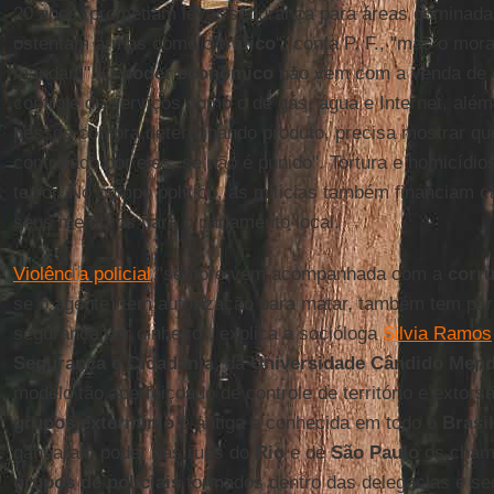
20 anos, prometiam levar segurança para áreas dominad
ostentam armas como o
tráfico
", conta P. F., "mas o mor
mandam". O
poder econômico
não vem com a venda de 
controle de serviços como o de gás, água e Internet, alé
pessoa compra determinando produto, precisa mostrar que
controlado por eles, se não é punido". Tortura e homicídi
terror. No campo político, as milícias também financiam 
seus membros para o parlamento local.
Violência policial
"sempre vem acompanhada com a
corr
se o agente "tem autorização para matar, também tem para
segurança por dinheiro", explica a socióloga
Silvia Ramos
Segurança e Cidadania
, da
Universidade Cândido Men
modelo tão aperfeiçoado de controle de território e extors
grupos extermínio
é antiga e conhecida em todo o
Brasil
ganharam poder nas ruas do
Rio
e de
São Paulo
os cham
grupos de policiais
formados dentro das delegacias e se