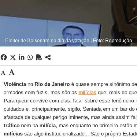
Eleitor de Bolsonaro no dia da votação | Foto: Reprodução
Violência
no
Rio de Janeiro
é quase sempre sinônimo d
armados com fuzis, mas são as
milícias
que, mais do que
Para quem convive com elas, falar sobre esse fenômeno 
cuidados e, principalmente, sigilo. Sentada em um bar do c
afastada de qualquer perigo iminente, mas ainda assim fa
tráfico
nem na
milícia
, mas enquanto no primeiro estão 
milícias
são algo institucionalizado... São o próprio Estad