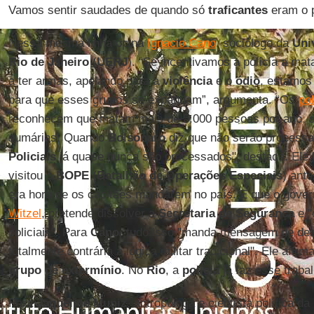
Vamos sentir saudades de quando só
traficantes
eram o p
Nessa mesma linha opina
Ignacio Cano
, sociólogo da
Uni
Rio de Janeiro
(
UERJ
). “Se incentivamos a polícia a ma
a ter armas, apelando para a
violência
e o
ódio
, estamos 
para que esses grupos se expandam”, argumenta. “Os
pol
reconhecem que matam mais de 5.000 pessoas por ano, 
sumárias. Quando
Bolsonaro
diz que não serão processa
Policiais
já quase nunca são processados", destaca. Ele le
visitou o
BOPE
(
Batalhão de Operações Especiais
) ant
era hora de os capitães mandarem no país. E que o gover
Witzel
, pretende dissolver a
Secretaria de Segurança
e "
policiais". Para
Cano
, tudo isso "manda mensagem de des
totalmente contrária a lógica militar tradicional". Ele afir
grupo de extermínio
. No
Rio
, a
polícia
já faz esse trabal
Para
Jaqueline Muniz
, antropóloga e cientista política da