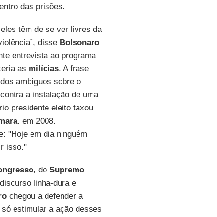
entro das prisões.
eles têm de se ver livres da
violência”, disse
Bolsonaro
nte entrevista ao programa
teria as
milícias
. A frase
ados ambíguos sobre o
 contra a instalação de uma
rio presidente eleito taxou
mara
, em 2008.
e: "Hoje em dia ninguém
r isso."
ongresso
, do
Supremo
 discurso linha-dura e
ro
chegou a defender a
só estimular a ação desses