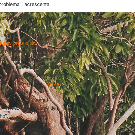
roblema", acrescenta.
versidade do Estado de
tar ainda mais e as pessoas
criando um terreno fértil
iciais brasileiros
sem contar as execuções
dos, isso tende a aumentar.
mbra que o ultradireitista
es do segundo turno e disse
nador eleito do
Rio
,
Wilson
devolver o poder aos
controle e autonomia
ma: "Talvez nem precise de
ho".
Universidade Federal