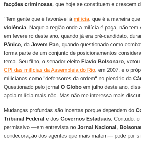
facções criminosas
, que hoje se constituem e crescem d
“Tem gente que é favorável à
milícia
, que é a maneira que 
violência
. Naquela região onde a milícia é paga, não tem 
em fevereiro deste ano, quando já era pré-candidato, dura
Pânico
, da
Jovem Pan
, quando questionado como comba
forma parte de um conjunto de posicionamentos consider
tema. Seu filho, o senador eleito
Flavio Bolsonaro
, votou
CPI das milícias da Assembleia do Rio
, em 2007, e o próp
milicianos como "defensores da ordem" no plenário da
Câ
Questionado pelo jornal
O Globo
em julho deste ano, diss
apoia milícia mais não. Mas não me interessa mais discuti
Mudanças profundas são incertas porque dependem do
C
Tribunal Federal
e dos
Governos Estaduais
. Contudo, o
permissivo —em entrevista no
Jornal Nacional
,
Bolsona
condecoração dos agentes que mais matem— pode por si 