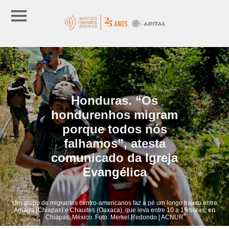
Honduras. “Os
hondurenhos migram
porque todos nós
falhamos”, atesta
comunicado da Igreja
Evangélica
Um grupo de migrantes centro-americanos faz a pé um longo trajeto entre
Arriaga (Chiapas) e Chauites (Oaxaca), que leva entre 10 a 15 horas, en
Chiapas, México. Foto: Merkel Redondo | ACNUR