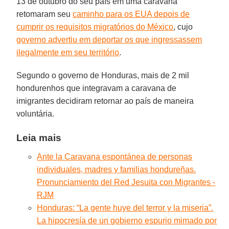
13 de outubro do seu país em uma caravana
retomaram seu
caminho para os EUA depois de
cumprir os requisitos migratórios do México
, cujo
governo advertiu em deportar os que ingressassem
ilegalmente em seu território
.
Segundo o governo de Honduras, mais de 2 mil
hondurenhos que integravam a caravana de
imigrantes decidiram retornar ao país de maneira
voluntária.
Leia mais
Ante la Caravana espontánea de personas
individuales, madres y familias hondureñas.
Pronunciamiento del Red Jesuita con Migrantes -
RJM
Honduras: “La gente huye del terror y la miseria”.
La hipocresía de un gobierno espurio mimado por