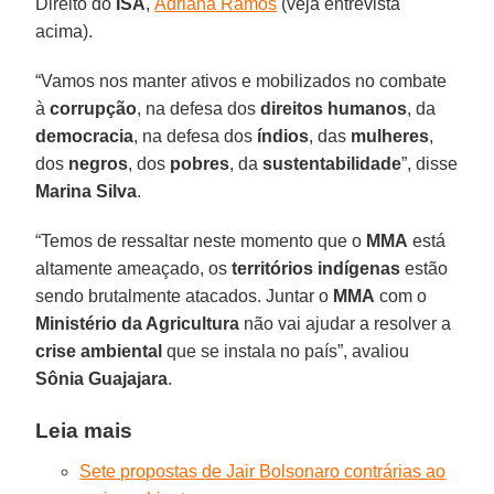
Direito do
ISA
,
Adriana Ramos
(veja entrevista
acima).
“Vamos nos manter ativos e mobilizados no combate
à
corrupção
, na defesa dos
direitos humanos
, da
democracia
, na defesa dos
índios
, das
mulheres
,
dos
negros
, dos
pobres
, da
sustentabilidade
”, disse
Marina Silva
.
“Temos de ressaltar neste momento que o
MMA
está
altamente ameaçado, os
territórios indígenas
estão
sendo brutalmente atacados. Juntar o
MMA
com o
Ministério da Agricultura
não vai ajudar a resolver a
crise ambiental
que se instala no país”, avaliou
Sônia Guajajara
.
Leia mais
Sete propostas de Jair Bolsonaro contrárias ao