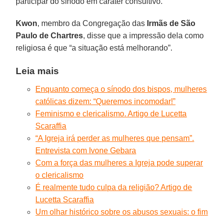
participar do sínodo em caráter consultivo.
Kwon
, membro da Congregação das
Irmãs de São
Paulo de Chartres
, disse que a impressão dela como
religiosa é que “a situação está melhorando”.
Leia mais
Enquanto começa o sínodo dos bispos, mulheres
católicas dizem: “Queremos incomodar!”
Feminismo e clericalismo. Artigo de Lucetta
Scaraffia
“A Igreja irá perder as mulheres que pensam”.
Entrevista com Ivone Gebara
Com a força das mulheres a Igreja pode superar
o clericalismo
É realmente tudo culpa da religião? Artigo de
Lucetta Scaraffia
Um olhar histórico sobre os abusos sexuais: o fim