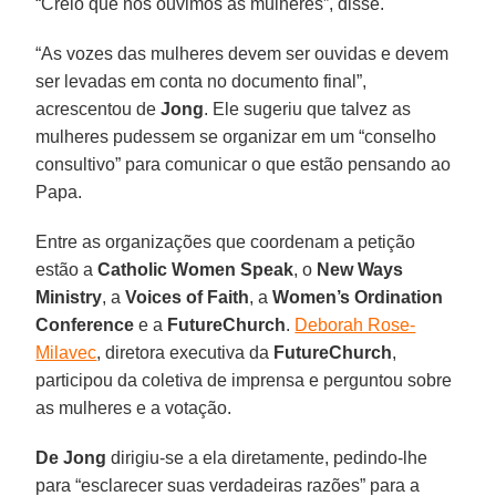
“Creio que nós ouvimos as mulheres”, disse.
“As vozes das mulheres devem ser ouvidas e devem
ser levadas em conta no documento final”,
acrescentou de
Jong
. Ele sugeriu que talvez as
mulheres pudessem se organizar em um “conselho
consultivo” para comunicar o que estão pensando ao
Papa.
Entre as organizações que coordenam a petição
estão a
Catholic Women Speak
, o
New Ways
Ministry
, a
Voices of Faith
, a
Women’s Ordination
Conference
e a
FutureChurch
.
Deborah Rose-
Milavec
, diretora executiva da
FutureChurch
,
participou da coletiva de imprensa e perguntou sobre
as mulheres e a votação.
De Jong
dirigiu-se a ela diretamente, pedindo-lhe
para “esclarecer suas verdadeiras razões” para a