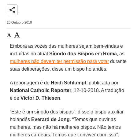
share
13 Outubro 2018
Embora as vozes das mulheres sejam bem-vindas e
incluídas no atual
Sínodo dos Bispos
em
Roma
, as
mulheres não devem ter permissão para votar
durante
suas deliberações, disse um bispo holandês.
A reportagem é de
Heidi Schlumpf
, publicada por
National Catholic Reporter
, 12-10-2018. A tradução
é de
Victor D. Thiesen
.
“Este é um sínodo dos bispos”, disse o bispo auxiliar
holandês
Everard de Jong
. “Temos que ouvir as
mulheres, mas não há mulheres bispos. Não temos
mulheres cardeais. Temos que conviver com isso”.