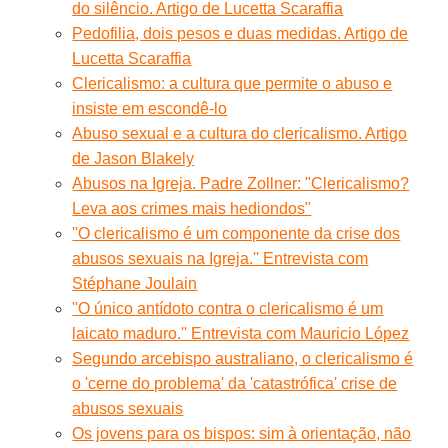
do silêncio. Artigo de Lucetta Scaraffia
Pedofilia, dois pesos e duas medidas. Artigo de
Lucetta Scaraffia
Clericalismo: a cultura que permite o abuso e
insiste em escondê-lo
Abuso sexual e a cultura do clericalismo. Artigo
de Jason Blakely
Abusos na Igreja. Padre Zollner: "Clericalismo?
Leva aos crimes mais hediondos"
''O clericalismo é um componente da crise dos
abusos sexuais na Igreja.'' Entrevista com
Stéphane Joulain
''O único antídoto contra o clericalismo é um
laicato maduro.'' Entrevista com Mauricio López
Segundo arcebispo australiano, o clericalismo é
o 'cerne do problema' da 'catastrófica' crise de
abusos sexuais
Os jovens para os bispos: sim à orientação, não