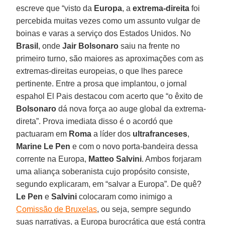
escreve que “visto da
Europa
, a
extrema-direita
foi
percebida muitas vezes como um assunto vulgar de
boinas e varas a serviço dos Estados Unidos. No
Brasil
, onde
Jair Bolsonaro
saiu na frente no
primeiro turno, são maiores as aproximações com as
extremas-direitas europeias, o que lhes parece
pertinente. Entre a prosa que implantou, o jornal
espahol El Pais destacou com acerto que “o êxito de
Bolsonaro
dá nova força ao auge global da extrema-
direta”. Prova imediata disso é o acordó que
pactuaram em
Roma
a líder dos
ultrafranceses
,
Marine Le Pen
e com o novo porta-bandeira dessa
corrente na Europa,
Matteo Salvini
. Ambos forjaram
uma aliança soberanista cujo propósito consiste,
segundo explicaram, em “salvar a Europa”. De quê?
Le Pen
e
Salvini
colocaram como inimigo a
Comissão de Bruxelas
, ou seja, sempre segundo
suas narrativas, a Europa burocrática que está contra