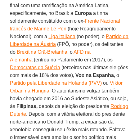
final com uma ramificação na América Latina,
especificamente, no Brasil: a
Europa
a tinha
solidamente constituído com o ex-
Frente Nacional
francês de Marine Le Pen
(hoje Reagrupamento
Nacional), com a
Liga Italiana
(no poder), o
Partido da
Liberdade na Áustria
(FPÖ, no poder), os delirantes
do
Brexit na Grã-Bretanha
, o
AFD na
Alemanha
(entrou no Parlamento em 2017), os
Democratas da Suécia
(terceiros nas últimas eleições
com mais de 18% dos votos),
Vox na Espanha
, o
Partido pela Liberdade na Holanda (PVV)
ou
Viktor
Orban na Hungria
. O autoritarismo vulgar também
havia chegado em 2016 ao Sudeste Asiático, ou seja,
às
Filipinas,
depois da eleição do presidente
Rodrigo
Duterte
. Depois, com a vitória eleitoral do presidente
norte-americano Donald Trump, a expansão da
xenofobia conseguiu seu êxito mais rotundo. Faltava
o impensável para ampliar o sonho político mais