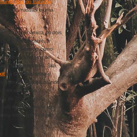
mundo real do trabalho
,
gração de massas e uma
a sobre a dinâmica de dois
tãos. Não obstante, a
o soldado
Bannon
como
 dinheiro. Os meios de
cana
são poderosos. Sua
it
na
Grã-Bretanha
e
assaram em
França
quando
sta francesa perdeu
as de 2017 frente a
a, seu egoísmo devorador e
teira intransponível na