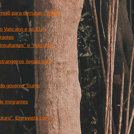
omplô para derrubar o Papa
 o Vaticano e os EUA
grantes
ltantes'' e ''ridículos'',
trangeiros ilegais para
e do governo Trump
e imigrantes
turo”. Entrevista com