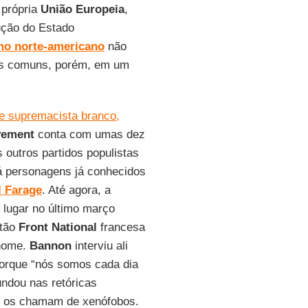
 própria
União Europeia
,
ução do Estado
mo norte-americano
não
has comuns, porém, em um
de supremacista branco,
vement
conta com umas dez
 outros partidos populistas
há personagens já conhecidos
l Farage
. Até agora, a
 lugar no último março
ntão
Front National
francesa
 nome.
Bannon
interviu ali
 porque “nós somos cada dia
undou nas retóricas
de os chamam de xenófobos.