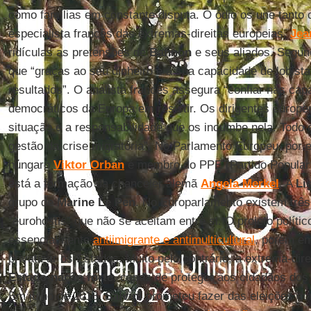
como famílias em constante disputa. O ódio os une tanto
especialista francês das extremas-direitas europeias,
Jea
ridículas as pretensões de
Bannon
e seus aliados. Segu
que “graças ao seu dinheiro e à sua capacidade de lobista
resultados”. O analista francês assegura “confiar nas cap
democráticos da Europa em resistir. Os dirigentes europe
situação e a responsabilidade que os incumbe nela. Todo
gestão da crise migratória”. No Parlamento Europeu, por e
húngaro
Viktor Orban
é membro do PPE (Partido Popular
está a formação da chanceler alemã
Angela Merkel
. A
Li
grupo de
Marine Le Pen
. No Europarlamento existem três
“eurohostis” que não se aceitam entre si. O projeto políti
essencialmente
antiimigrante e antimulticultural
, porém em
privatizar os Estados. Muito pelo contrário, a extrema-dir
Estado-nação forte
, capaz de proteger aos cidadãos dos 
Em julho de 2018,
Salvini
prometeu fazer das eleições eu