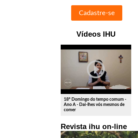
Vídeos IHU
play_circle_outline
18º Domingo do tempo comum -
Ano A - Dai-lhes vós mesmos de
comer
Revista ihu on-line