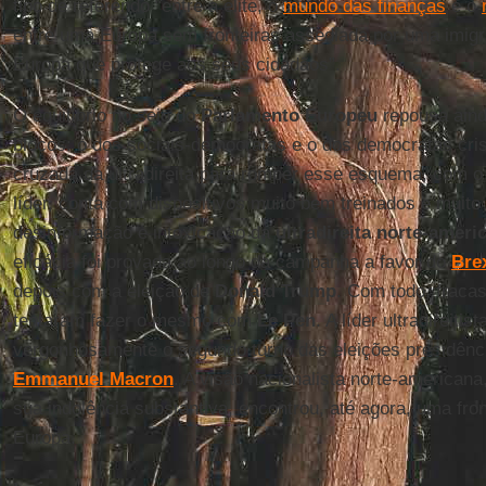
tipo de referendo “entre a elite, o
mundo das finanças
e o
entre uma Europa sem fronteiras assediada por uma imi
Europa que protege aos seus cidadãos”.
O equilíbrio no seio do
Parlamento Europeu
repousa aind
blocos: o dos sociais-democratas e o dos democratas cris
cruzada da ultradireita para romper esse esquema, com 
líder, conta com dispositivos muito bem treinados e muito
desinformação e intoxicação da
ultradireita norte-ameri
eficácia foi provada ao longo da campanha a favor do
Brex
depois com a eleição de
Donald Trump
. Com todo, frac
tentaram fazer o mesmo com
Le Pen
. A líder ultradireiti
vergonhosamente o segundo turno das eleições presidênci
Emmanuel Macron
. A visão nacionalista norte-american
sua indolência substantiva, encontrou, até agora, uma fron
Europa.