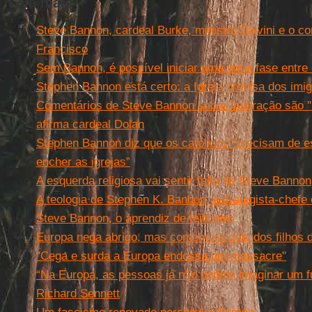
Leia mais
Steve Bannon, cardeal Burke, ministro Salvini e o c
Francisco
Sem Bannon, é possível iniciar uma nova fase entre
Stephen Bannon está certo: a Igreja precisa dos imi
Comentários de Steve Bannon sobre imigração são ''insu
afirma cardeal Dolan
Stephen Bannon diz que os católicos “precisam de es
encher as igrejas”
A esquerda religiosa vai sentir falta de Steve Bannon
A teologia de Stephen K. Bannon, estrategista-chef
Steve Bannon, o aprendiz de feiticeiro
Europa nega abrigo, mas comemora gols dos filhos d
"Cega e surda a Europa endossa um massacre"
“Na Europa, as pessoas já não podem imaginar um fu
Richard Sennett