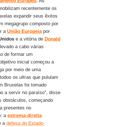
lamento Europeu
. As
 mobilizam recentemente os
xelas expandir seus êxitos
e um megagrupo composto por
ar a
União Europeia
por
Unidos
e a vitória de
Donald
 levado a cabo várias
ão de formar um
objetivo inicial começou a
lga por meio de uma
 todos os ultras que pululam
m Bruxelas foi tomado
rno a servir no paraíso”, disse
os obstáculos, começando
ta presentes no
o: a
extrema-direita
 a
defesa do Estado-