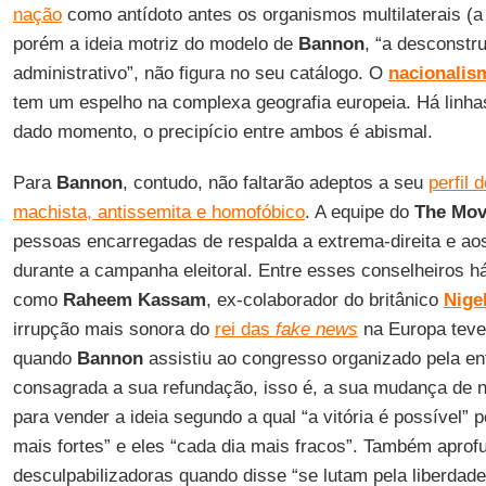
nação
como antídoto antes os organismos multilaterais (a
porém a ideia motriz do modelo de
Bannon
, “a desconstr
administrativo”, não figura no seu catálogo. O
nacionalis
tem um espelho na complexa geografia europeia. Há lin
dado momento, o precipício entre ambos é abismal.
Para
Bannon
, contudo, não faltarão adeptos a seu
perfil 
machista, antissemita e homofóbico
. A equipe do
The Mo
pessoas encarregadas de respalda a extrema-direita e aos
durante a campanha eleitoral. Entre esses conselheiros 
como
Raheem Kassam
, ex-colaborador do britânico
Nige
irrupção mais sonora do
rei das
fake news
na Europa teve
quando
Bannon
assistiu ao congresso organizado pela e
consagrada a sua refundação, isso é, a sua mudança de
para vender a ideia segundo a qual “a vitória é possível”
mais fortes” e eles “cada dia mais fracos”. Também aprof
desculpabilizadoras quando disse “se lutam pela liberda