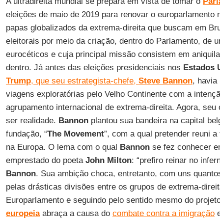
A ultradireita mundial se prepara em vista de tomar o
Par
eleições de maio de 2019 para renovar o europarlamento
papas globalizados da extrema-direita que buscam em Bru
eleitorais por meio da criação, dentro do Parlamento, d
eurocéticos e cuja principal missão consistem em aniquil
dentro. Já antes das eleições presidenciais nos
Estados 
Trump
, que seu estrategista-chefe,
Steve Bannon
, havia
viagens exploratórias pelo Velho Continente com a intenç
agrupamento internacional de extrema-direita. Agora, seu 
ser realidade.
Bannon
plantou sua bandeira na capital be
fundação, “
The Movement
”, com a qual pretender reuni a
na Europa. O lema com o qual
Bannon
se fez conhecer e
emprestado do poeta
John Milton
: “prefiro reinar no infe
Bannon
. Sua ambição choca, entretanto, com uns quant
pelas drásticas divisões entre os grupos de extrema-direi
Europarlamento e seguindo pelo sentido mesmo do projet
europeia
abraça a causa do
combate contra a imigração
e