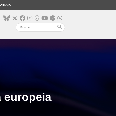
ONTATO
search
a europeia