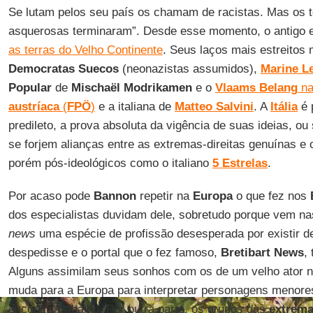
Se lutam pelos seu país os chamam de racistas. Mas os 
asquerosas terminaram”. Desde esse momento, o antigo 
as terras do Velho Continente
. Seus laços mais estreito
Democratas Suecos
(neonazistas assumidos),
Marine L
Popular
de
Mischaël Modrikamen
e o
Vlaams Belang
n
austríaca
(
FPÖ
)
e a italiana de
Matteo Salvini
. A
Itália
é 
predileto, a prova absoluta da vigência de suas ideias, ou 
se forjem alianças entre as extremas-direitas genuínas e
porém pós-ideológicos como o italiano
5
Estrelas
.
Por acaso pode
Bannon
repetir na
Europa
o que fez nos
dos especialistas duvidam dele, sobretudo porque vem n
news
uma espécie de profissão desesperada por existir d
despedisse e o portal que o fez famoso,
Bretibart News
,
Alguns assimilam seus sonhos com os de um velho ator n
muda para a Europa para interpretar personagens menore
encontra trabalho. Por outra parte, os grupos das
extrema