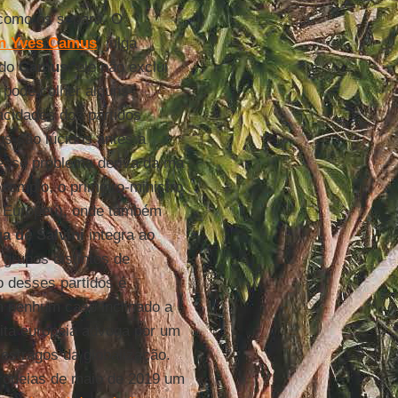
 como os separa. O
n Yves Camus
, julga
ndo
Camus
, ele não exclui
 pode colher alguns
acidades dos partidos
us são lúcidos antes a
 esse problema deriva da má
xemplo, o primeiro-ministro
 Europeu), onde também
ga de Salvini
integra ao
 grupos distintos de
co desses partidos é
 nenhum caso inclinado a
eita europeia advoga por um
estragos da globalização.
ropeias de maio de 2019 um