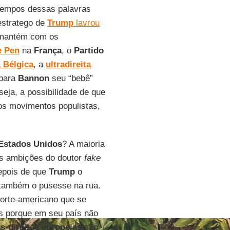
tempos dessas palavras
estratego de
Trump
lavrou
s mantém com os
e Pen
na
França
, o
Partido
a
Bélgica
, a
ultradireita
para
Bannon
seu “bebê”
seja, a possibilidade de que
 os movimentos populistas,
Estados Unidos
? A maioria
as ambições do doutor
fake
epois de que
Trump
o
 também o pusesse na rua.
orte-americano que se
s porque em seu país não
s-direitas europeias
são