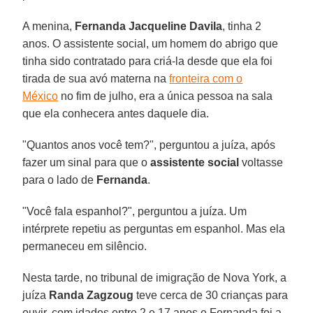
A menina,
Fernanda Jacqueline Davila
, tinha 2
anos. O assistente social, um homem do abrigo que
tinha sido contratado para criá-la desde que ela foi
tirada de sua avó materna na
fronteira com o
México
no fim de julho, era a única pessoa na sala
que ela conhecera antes daquele dia.
"Quantos anos você tem?", perguntou a juíza, após
fazer um sinal para que o
assistente social
voltasse
para o lado de
Fernanda
.
"Você fala espanhol?", perguntou a juíza. Um
intérprete repetiu as perguntas em espanhol. Mas ela
permaneceu em silêncio.
Nesta tarde, no tribunal de imigração de Nova York, a
juíza
Randa Zagzoug
teve cerca de 30 crianças para
ouvir, com idades entre 2 e 17 anos e Fernanda foi a