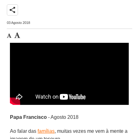
share
03 Agosto 2018
Papa Francisco
- Agosto 2018
Ao falar das
famílias
, muitas vezes me vem à mente a
imagem de um tesouro.