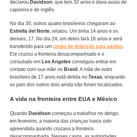
declarou
Davidson
, que tem 32 anos e dava aulas de
capoeira e de inglês.
No dia 30, outros quatro brasileiros chegaram ao
Estrella del Norte
, relatou. Um tinha 14 anos e os
demais, 17. No dia 24, um deles fará 18 anos e será
transferido para um
centro de detenção para adultos
.
Ele cruzou a fronteira desacompanhado e o
consulado em
Los Angeles
conseguiu entrar em
contato com sua mãe no
Brasil
. A mãe de outro
brasileiro de 17 anos está detida no
Texas
, enquanto
os pais dos outros dois ainda não foram localizados.
A vida na fronteira entre EUA e México
Quando
Davidson
começou a trabalhar no abrigo,
em fevereiro, a maioria das crianças havia sido
apreendida quando cruzava a fronteira
desacompanhada. Nesses casos, as autoridades