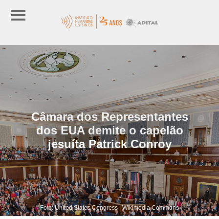
Câmara dos Representantes
dos EUA demite o capelão
jesuíta Patrick Conroy
Foto: United States Congress | Wikimedia Commons