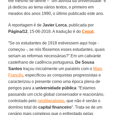
ele mesmo se define – “um ativista da universidade” e
já dedicou ao tema vários textos, o primeiro em
meados dos anos 1990, o último publicado este ano.
A reportagem é de
Javier Lorca
, publicada por
Página/12
, 15-06-2018. A tradução é do
Cepat
.
“Se os estudantes de 1918 estivessem aqui hoje -
começou -, se nós fôssemos esses estudantes, quais
seriam as reformas necessárias?” Em um cativante
castelhano de cadência portuguesa,
De Sousa
Santos
traçou inicialmente um paralelo com o
Maio
Francês
, especificou as conquistas progressistas e
caracterizou o presente como uma época plena de
perigos para a
universidade pública
: “Estamos
passando um ciclo global conservador e reacionário,
controlado pelo
neoliberalismo
, que não é senão o
domínio total do
capital financeiro
”. Trata-se de um
cenário mais complexo que o enfrentado pelas