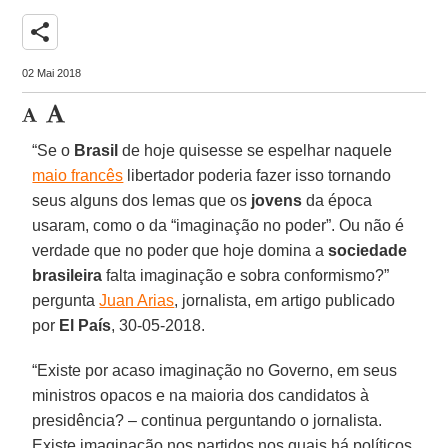
share
02 Mai 2018
“Se o
Brasil
de hoje quisesse se espelhar naquele
maio francês
libertador poderia fazer isso tornando
seus alguns dos lemas que os
jovens
da época
usaram, como o da “imaginação no poder”. Ou não é
verdade que no poder que hoje domina a
sociedade
brasileira
falta imaginação e sobra conformismo?”
pergunta
Juan Arias
, jornalista, em artigo publicado
por
El País
, 30-05-2018.
“Existe por acaso imaginação no Governo, em seus
ministros opacos e na maioria dos candidatos à
presidência? – continua perguntando o jornalista.
Existe imaginação nos partidos nos quais há políticos