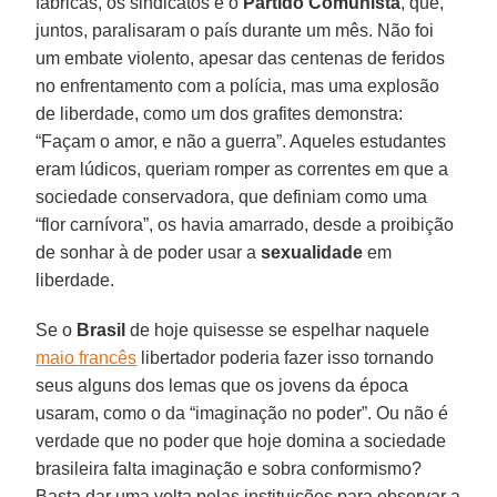
fábricas, os sindicatos e o
Partido Comunista
, que,
juntos, paralisaram o país durante um mês. Não foi
um embate violento, apesar das centenas de feridos
no enfrentamento com a polícia, mas uma explosão
de liberdade, como um dos grafites demonstra:
“Façam o amor, e não a guerra”. Aqueles estudantes
eram lúdicos, queriam romper as correntes em que a
sociedade conservadora, que definiam como uma
“flor carnívora”, os havia amarrado, desde a proibição
de sonhar à de poder usar a
sexualidade
em
liberdade.
Se o
Brasil
de hoje quisesse se espelhar naquele
maio francês
libertador poderia fazer isso tornando
seus alguns dos lemas que os jovens da época
usaram, como o da “imaginação no poder”. Ou não é
verdade que no poder que hoje domina a sociedade
brasileira falta imaginação e sobra conformismo?
Basta dar uma volta pelas instituições para observar a