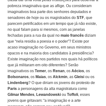
pobreza imaginativa que as aflige. Ou consideram
imaginativos boa parte dos senhores deputados e
senadores de hoje ou os magistrados do
STF
, que
parecem petrificados em um tempo que já não existe,
no qual falam para si mesmos, com as janelas
fechadas para a rua da qual no
maio francês
diziam
que “nela residia a poesia e o poder”? Existe por
acaso imaginação no Governo, em seus ministros
opacos e na maioria dos candidatos à presidência?
Existe imaginação nos partidos nos quais há políticos
que já militaram em oito diferentes? Serão
imaginativos os
Temer
, os
Renan
, os
Aécios
, os
Bolsonaros
, os
Maias
, os
Alckmin
, as
Gleisi
ou os
Lindenberg
? O que diriam os jovens do protesto de
Paris
a personagens da alta magistratura como
Gilmar Mendes
,
Lewandowski
ou
Toffoli
, esses
jovens que gritavam: “a imaginação e a arte