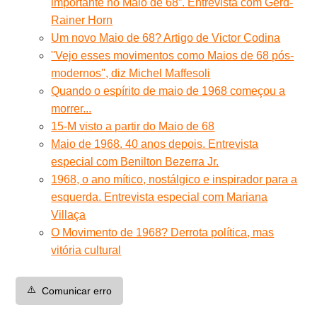
importante no Maio de 68”. Entrevista com Gerd-
Rainer Horn
Um novo Maio de 68? Artigo de Victor Codina
''Vejo esses movimentos como Maios de 68 pós-
modernos'', diz Michel Maffesoli
Quando o espírito de maio de 1968 começou a
morrer...
15-M visto a partir do Maio de 68
Maio de 1968. 40 anos depois. Entrevista
especial com Benilton Bezerra Jr.
1968, o ano mítico, nostálgico e inspirador para a
esquerda. Entrevista especial com Mariana
Villaça
O Movimento de 1968? Derrota política, mas
vitória cultural
⚠️
Comunicar erro