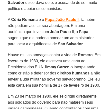
Salvador
discordava dele, o acusando de ser muito
político e apoiar os comunistas.
A
Cúria Romana
e o
Papa João Paulo II
,
também
não podiam aceitar sua abordagem. Em uma
audiência que teve com
João Paulo II
, o
Papa
sugeriu que ele poderia nomear um administrador
para tocar a arquidiocese de
San Salvador
.
Houve muitas ameaças contra a vida de
Romero
. Em
fevereiro de 1980, ele escreveu uma carta ao
Presidente dos EUA
Jimmy Carter
, o interpelando
como cristão e defensor dos
direitos humanos
a não
enviar ajuda militar ao governo salvadorenho. Ele leu
esta carta em sua homilia de 17 de fevereiro de 1980.
Em 23 de março de 1980, ele se dirigiu diretamente
aos soldados do governo para não matarem seus
irmãos camponeses. Quando confrontados com uma