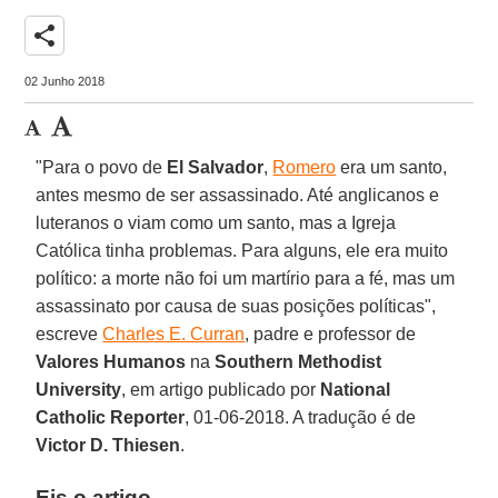
share
02 Junho 2018
"Para o povo de
El Salvador
,
Romero
era um santo,
antes mesmo de ser assassinado. Até anglicanos e
luteranos o viam como um santo, mas a Igreja
Católica tinha problemas. Para alguns, ele era muito
político: a morte não foi um martírio para a fé, mas um
assassinato por causa de suas posições políticas",
escreve
Charles E. Curran
, padre e professor de
Valores Humanos
na
Southern Methodist
University
, em artigo publicado por
National
Catholic Reporter
, 01-06-2018. A tradução é de
Victor D. Thiesen
.
Eis o artigo.