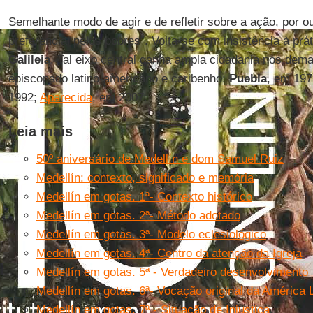
Semelhante modo de agir e de refletir sobre a ação, por ou
preferencial pelos pobres”. Volta-se com insistência à prát
Galileia
. Tal eixo central ganha ampla cidadania nos dem
episcopado latino-americano e caribenho:
Puebla
, em 19
1992;
Aparecida
, em 2007.
Leia mais
50º aniversário de Medellín e dom Samuel Ruiz
Medellín: contexto, significado e memória
Medellín em gotas. 1ª- Contexto histórico
Medellín em gotas. 2ª- Método adotado
Medellín em gotas. 3ª- Modelo eclesiológico
Medellín em gotas. 4ª- Centro da atenção da Igreja
Medellín em gotas. 5ª - Verdadeiro desenvolvimento
Medellín em gotas. 6ª- Vocação original da América 
Medellín em gotas. 7ª - Situação de Injustiça