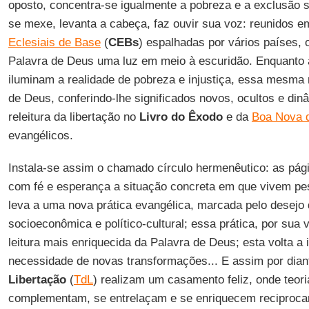
oposto, concentra-se igualmente a pobreza e a exclusão so
se mexe, levanta a cabeça, faz ouvir sua voz: reunidos 
Eclesiais de Base
(
CEBs
) espalhadas por vários países,
Palavra de Deus uma luz em meio à escuridão. Enquanto a
iluminam a realidade de pobreza e injustiça, essa mesma r
de Deus, conferindo-lhe significados novos, ocultos e din
releitura da libertação no
Livro do Êxodo
e da
Boa Nova 
evangélicos.
Instala-se assim o chamado círculo hermenêutico: as pá
com fé e esperança a situação concreta em que vivem pes
leva a uma nova prática evangélica, marcada pelo desejo 
socioeconômica e político-cultural; essa prática, por sua 
leitura mais enriquecida da Palavra de Deus; esta volta a i
necessidade de novas transformações... E assim por dian
Libertação
(
TdL
) realizam um casamento feliz, onde teori
complementam, se entrelaçam e se enriquecem reciproca