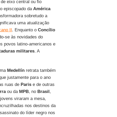
de eixo central ou fio
do episcopado da
América
ansformadora sobretudo a
ignificava uma atualização
cano II
. Enquanto o
Concílio
do-se às novidades do
s povos latino-americanos e
taduras militares
. A
orma
Medellín
retrata também
que justamente para o ano
 as ruas de
Paris
e de outras
rra
ou da
MPB
, no
Brasil
,
jovens viraram a mesa,
ruzilhadas nos destinos da
sassinato do líder negro nos