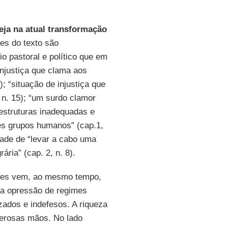
reja na atual transformação
es do texto são
 pastoral e político que em
Injustiça que clama aos
); “situação de injustiça que
 n. 15); “um surdo clamor
 estruturas inadequadas e
des grupos humanos” (cap.1,
dade de “levar a cabo uma
ária” (cap. 2, n. 8).
sões vem, ao mesmo tempo,
 a opressão de regimes
izados e indefesos. A riqueza
erosas mãos. No lado