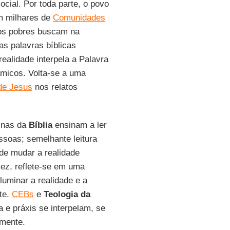
cial. Por toda parte, o povo
em milhares de
Comunidades
 os pobres buscam na
s palavras bíblicas
ealidade interpela a Palavra
âmicos. Volta-se a uma
de Jesus
nos relatos
ginas da
Bíblia
ensinam a ler
soas; semelhante leitura
de mudar a realidade
vez, reflete-se em uma
luminar a realidade e a
te.
CEBs
e
Teologia da
a e práxis se interpelam, se
mente.