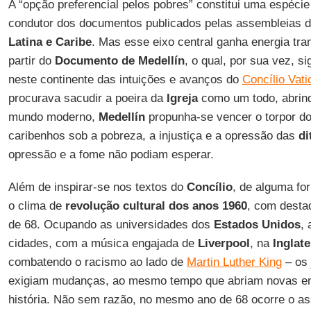
A “opção preferencial pelos pobres” constitui uma espécie 
condutor dos documentos publicados pelas assembleias 
Latina e Caribe
. Mas esse eixo central ganha energia tr
partir do
Documento de Medellín
, o qual, por sua vez, s
neste continente das intuições e avanços do
Concílio Vati
procurava sacudir a poeira da
Igreja
como um todo, abrin
mundo moderno,
Medellín
propunha-se vencer o torpor do
caribenhos sob a pobreza, a injustiça e a opressão das
di
opressão e a fome não podiam esperar.
Além de inspirar-se nos textos do
Concílio
, de alguma f
o clima de
revolução cultural dos anos 1960
, com desta
de 68. Ocupando as universidades dos
Estados Unidos
,
cidades, com a música engajada de
Liverpool
, na
Inglate
combatendo o racismo ao lado de
Martin Luther King
– os 
exigiam mudanças, ao mesmo tempo que abriam novas enc
história. Não sem razão, no mesmo ano de 68 ocorre o as