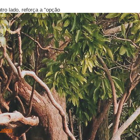
tro lado, reforça a “opção
ica do profeta itinerante da
ais documentos do
79;
Santo Domingo
, em
Latina