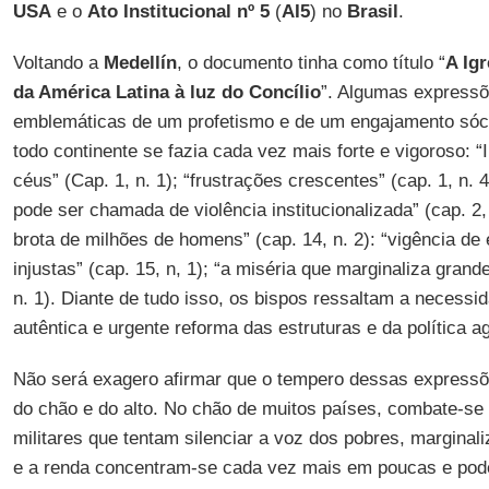
USA
e o
Ato Institucional nº 5
(
AI5
) no
Brasil
.
Voltando a
Medellín
, o documento tinha como título “
A Ig
da América Latina à luz do Concílio
”. Algumas expressõ
emblemáticas de um profetismo e de um engajamento sócio
todo continente se fazia cada vez mais forte e vigoroso: “
céus” (Cap. 1, n. 1); “frustrações crescentes” (cap. 1, n. 4
pode ser chamada de violência institucionalizada” (cap. 2,
brota de milhões de homens” (cap. 14, n. 2): “vigência de
injustas” (cap. 15, n, 1); “a miséria que marginaliza gran
n. 1). Diante de tudo isso, os bispos ressaltam a necessi
autêntica e urgente reforma das estruturas e da política agr
Não será exagero afirmar que o tempero dessas expres
do chão e do alto. No chão de muitos países, combate-se
militares que tentam silenciar a voz dos pobres, marginal
e a renda concentram-se cada vez mais em poucas e pod