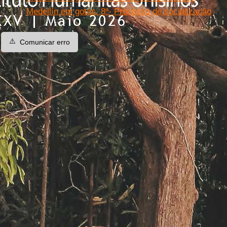
Medellín em gotas. 8ª- Processo de socialização
⚠️
Comunicar erro