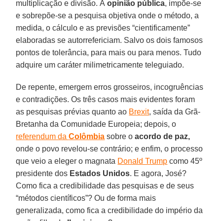
multiplicação e divisão. À
opinião pública
, impõe-se
e sobrepõe-se a pesquisa objetiva onde o método, a
medida, o cálculo e as previsões “cientificamente”
elaboradas se autorrefericiam. Salvo os dois famosos
pontos de tolerância, para mais ou para menos. Tudo
adquire um caráter milimetricamente teleguiado.
De repente, emergem erros grosseiros, incogruências
e contradições. Os três casos mais evidentes foram
as pesquisas prévias quanto ao
Brexit
, saída da Grã-
Bretanha da Comunidade Europeia; depois, o
referendum da
Colômbia
sobre o
acordo de paz,
onde o povo revelou-se contrário; e enfim, o processo
que veio a eleger o magnata
Donald Trump
como 45º
presidente dos
Estados Unidos
. E agora, José?
Como fica a credibilidade das pesquisas e de seus
“métodos científicos”? Ou de forma mais
generalizada, como fica a credibilidade do império da