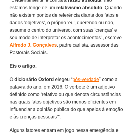
"Evidentemente, e contra a
razão absoluta
, não
estamos longe de um
relativismo absoluto
. Quando
não existem pontos de referência diante dos fatos e
dados 'objetivos', o próprio 'eu', querendo ou não,
assume o centro do universo, com suas 'crenças' e
seu modo de interpretar os acontecimentos", escreve
Alfredo J. Gonçalves
, padre carlista, assessor das
Pastorais Sociais.
Eis o artigo.
O
dicionário Oxford
elegeu “
pós-verdade
" como a
palavra do ano, em 2016. O verbete é um adjetivo
definido como ‘relativo ou que denota circunstâncias
nas quais fatos objetivos são menos eficientes em
influenciar a opinião pública do que apelos à emoção
e às crenças pessoais’”.
Alguns fatores entram em jogo nessa emergência e