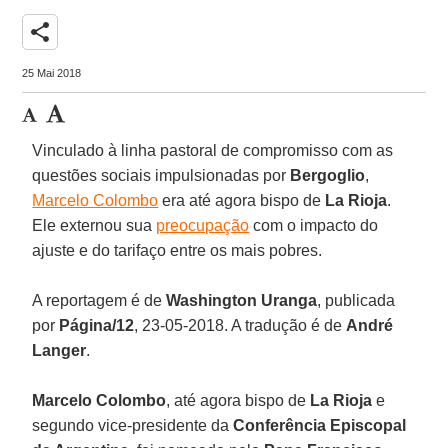
share
25 Mai 2018
Vinculado à linha pastoral de compromisso com as
questões sociais impulsionadas por
Bergoglio
,
Marcelo Colombo
era até agora bispo de
La Rioja
.
Ele externou sua
preocupação
com o impacto do
ajuste e do tarifaço entre os mais pobres.
A reportagem é de
Washington Uranga
, publicada
por
Página/12
, 23-05-2018. A tradução é de
André
Langer
.
Marcelo Colombo
, até agora bispo de
La Rioja
e
segundo vice-presidente da
Conferência Episcopal