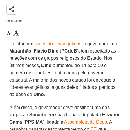
share
30 Abril 2018
De olho nos
votos dos evangélicos
, o governador do
Maranhão
,
Flávio Dino
(
PCdoB
), tem estreitado as
relações com os grupos religiosos do Estado. Nos
últimos meses,
Dino
aumentou de 14 para 50 o
número de capelães contratados pelo governo
estadual. A maioria dos novos cargos foi entregue a
líderes evangélicos, alguns deles filiados a partidos
da base de
Dino
.
Além disso, o governador deve destinar uma das
vagas ao
Senado
em sua chapa à deputada
Eliziane
Gama
(
PPS
-
MA
), ligada à
Assembleia de Deus
. A
manobra causou descontentamento do
PT
, que