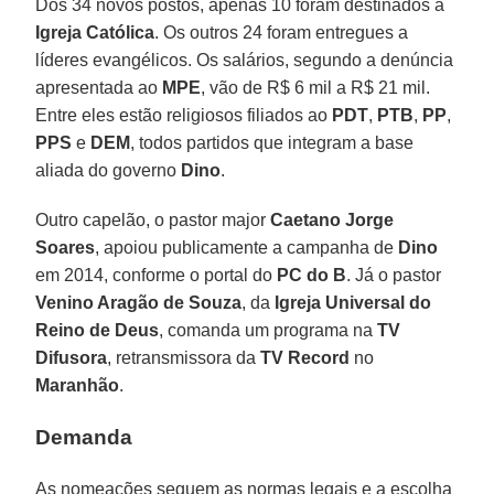
Dos 34 novos postos, apenas 10 foram destinados à
Igreja Católica
. Os outros 24 foram entregues a
líderes evangélicos. Os salários, segundo a denúncia
apresentada ao
MPE
, vão de R$ 6 mil a R$ 21 mil.
Entre eles estão religiosos filiados ao
PDT
,
PTB
,
PP
,
PPS
e
DEM
, todos partidos que integram a base
aliada do governo
Dino
.
Outro capelão, o pastor major
Caetano Jorge
Soares
, apoiou publicamente a campanha de
Dino
em 2014, conforme o portal do
PC do B
. Já o pastor
Venino Aragão de Souza
, da
Igreja Universal do
Reino de Deus
, comanda um programa na
TV
Difusora
, retransmissora da
TV Record
no
Maranhão
.
Demanda
As nomeações seguem as normas legais e a escolha