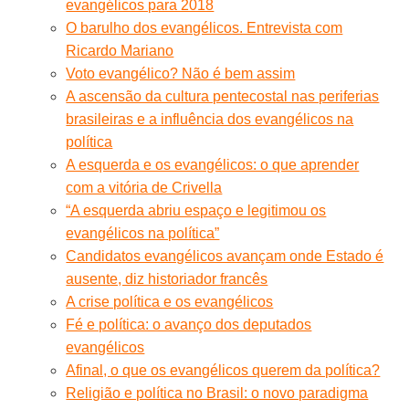
evangélicos para 2018
O barulho dos evangélicos. Entrevista com
Ricardo Mariano
Voto evangélico? Não é bem assim
A ascensão da cultura pentecostal nas periferias
brasileiras e a influência dos evangélicos na
política
A esquerda e os evangélicos: o que aprender
com a vitória de Crivella
“A esquerda abriu espaço e legitimou os
evangélicos na política”
Candidatos evangélicos avançam onde Estado é
ausente, diz historiador francês
A crise política e os evangélicos
Fé e política: o avanço dos deputados
evangélicos
Afinal, o que os evangélicos querem da política?
Religião e política no Brasil: o novo paradigma