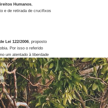
Direitos Humanos
,
 e de retirada de crucifixos
de Lei 122/2006
, proposto
bia. Por isso o referido
omo um atentado à liberdade
eito de prosseguir,
omossexualidade como
tureza humana.
íblica e abertamente
 pentecostais, versados em
m abertamente ao espírito
ores da democracia. A
o como arma eleitoral contra