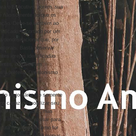
ara o Executivo, porém, sua
re não somente porque os
lação. Deve-se também ao
sificado, recortado por um
 denominacional que, por
eitorais. Basta observar
ntes igrejas identificadas
ntes, outra de um
s a prefeito. Divisionismo
ção majoritária tão somente
no capaz de mobilizar seu
iro turno de 2002, mas
ue o impediu de passar para
puta no segundo turno for
rte, por algum sério motivo