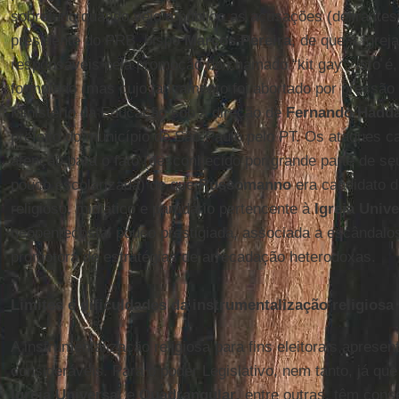
sobretudo quando veio a público as acusações (delirantes
presidente do PRB, bispo
Marcos Pereira
, de que a Igrej
responsáveis pela promoção do chamado “kit gay”, isto é, 
formulado (mas cujo lançamento foi abortado por pressão 
Ministério da Educação sob a direção de
Fernando Hadd
prefeito do município de São Paulo pelo PT. Os ataques 
atenção para o fato (desconhecido por grande parte de se
pouco escolarizada) de que
Russomanno
era candidato 
religioso, midiático e partidário pertencente à
Igreja Unive
neopentecostal pouco prestigiada, associada a escândalo
promotora de estratégias de arrecadação heterodoxas.
Limites e dificuldades da instrumentalização religiosa p
A instrumentalização religiosa para fins eleitorais apresent
consideráveis. Para o poder Legislativo, nem tanto, já qu
Igreja Universal
e
Quadrangular
, entre outras, têm cons