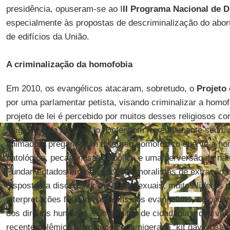
presidência, opuseram-se ao I
II Programa Nacional de 
especialmente às propostas de descriminalização do aborto
de edifícios da União.
A criminalização da homofobia
Em 2010, os evangélicos atacaram, sobretudo, o
Projeto 
por uma parlamentar petista, visando criminalizar a homofo
projeto de lei é percebido por muitos desses religiosos c
religiosa e de expressão. Defendem ferrenhamente seu dir
animados, pregando um discurso homofóbico que vê a h
patológica, pecaminosa, diabólica e uma perversão da na
Fundamentados em preconceitos moralistas de extração b
dispostos a discriminar minorias sexuais, muitos líderes
interpretações fundamentalistas dos evangelhos, se opõe
dos direitos humanos, dos direitos de cidadania e dos val
recente polêmica envolvendo o famigerado “kit gay”, usad