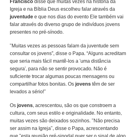
Francisco
disse que muitas vezes na história da
Igreja e na Bíblia Deus escolheu falar através da
juventude
e que nos dias do evento Ele também vai
falar através do diverso grupo de indivíduos jovens
presentes no pré-sínodo.
"Muitas vezes as pessoas falam da juventude sem
consultar os jovens”, disse o Papa. “Alguns acreditam
que seria mais fácil mantê-los a 'uma distância
segura', para não se sentir provocado. Não é
suficiente trocar algumas poucas mensagens ou
compartilhar fotos bonitas. Os
jovens
têm de ser
levados a sério!"
Os
jovens
, acrescentou, são os que constroem a
cultura, com seus estilo e originalidade. No entanto,
muitas vezes são deixados sozinhos. "Não precisa
ser assim na Igreja", disse o Papa, acrescentando
que "esta reunião pré-sinodal quer ser o sinal de algo