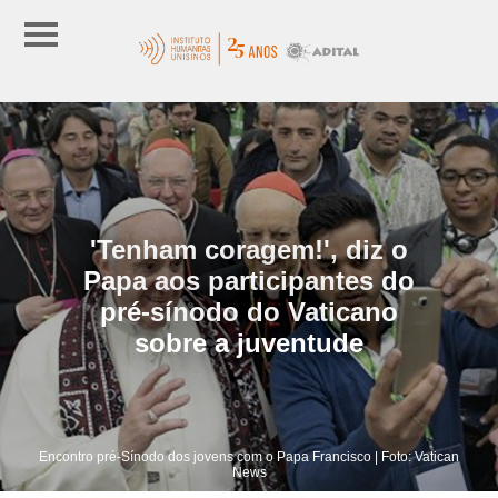
'Tenham coragem!', diz o
Papa aos participantes do
pré-sínodo do Vaticano
sobre a juventude
Encontro pré-Sínodo dos jovens com o Papa Francisco | Foto: Vatican
News