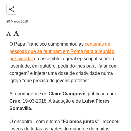
share
20 Março 2018
O Papa Francisco cumprimentou as
centenas de
pessoas que se reuniram em Roma para a reunião
pré-sinodal
da assembleia geral episcopal sobre a
juventude, em outubro, pedindo-lhes para "falar com
coragem” e injetar uma dose de criatividade numa
Igreja "que precisa de jovens profetas".
A reportagem é de
Claire Giangravè
, publicada por
Crux
, 19-03-2018. A tradução é de
Luísa Flores
Somavilla
.
O encontro - com o tema "
Falamos juntos
" - recebeu
jovens de todas as partes do mundo e de muitas