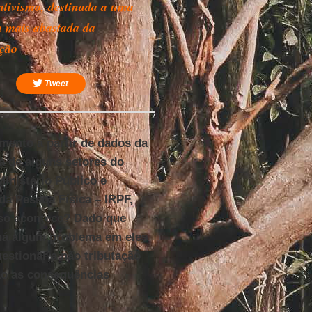
ativismo, destinada a uma
a mais abastada da
ção
Tweet
mento a partir de dados da
a de alguns setores do
inistério Público e
da Pessoa Física – IRPF,
sso acontece? Dado que
 há algum problema em eles
uestionar a não tributação
ão as consequências