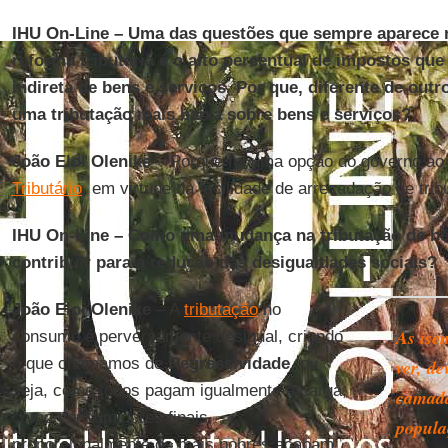
IHU On-Line – Uma das questões que sempre aparece 
reforma tributária é o alto percentual de impostos que
indireta de bens e serviços. Por que, diferente de outr
uma tributação mais baixa sobre bens e serviços?
João Eloi Olenike
– Porque foi uma opção do governo ao i
Tributário
, em virtude da facilidade de arrecadação de tri
IHU On-Line – Como uma mudança na tributação de ben
contribuir para a redução das desigualdades sociais?
João Eloi Olenike
– A
tributação
no
As ise
consumo é perversamente desigual, criando
o que chamamos de
Regressividade
, ou
ver, de
seja, como todos pagam igualmente a carga,
camada
como consumidores finais,
popula
proporcionalmente os mais pobres acabam