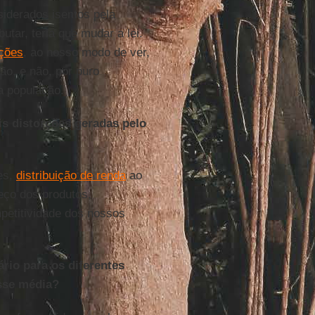
iderados isentos pela
butar, teria que mudar a lei.
ções
, ao nosso modo de ver,
o, e não, por puro
a população.
is distorções geradas pelo
es,
distribuição de renda
ao
reço dos produtos,
mpetitividade dos nossos
rio para os diferentes
asse média?