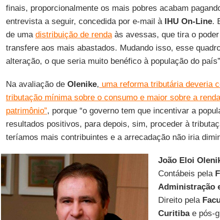
finais, proporcionalmente os mais pobres acabam pagand
entrevista a seguir, concedida por e-mail à
IHU On-Line
. 
de uma
distribuição de renda
às avessas, que tira o pode
transfere aos mais abastados. Mudando isso, esse quadr
alteração, o que seria muito benéfico à população do país”
Na avaliação de
Olenike
,
uma reforma tributária deveria 
tributação mínima sobre o consumo e maior sobre a renda
patrimônio”
, porque “o governo tem que incentivar a popu
resultados positivos, para depois, sim, proceder à tribut
teríamos mais contribuintes e a arrecadação não iria dimin
João Eloi Oleni
Contábeis pela
F
Administração 
Direito pela
Facu
Curitiba
e pós-g