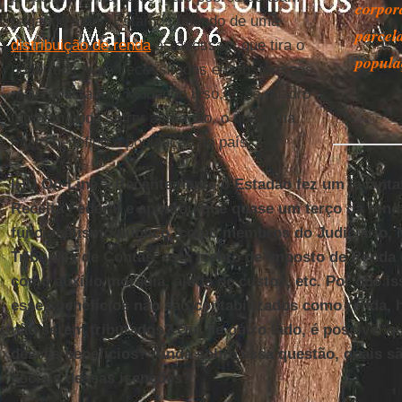
corpor
pagando mais. Estamos falando de uma
parcel
distribuição de renda
às avessas, que tira o
popula
poder dos mais necessitados e transfere aos
mais abastados. Mudando isso, esse quadro
também pode sofrer alteração, o que seria
muito benéfico à população do país.
IHU On-Line – Recentemente o Estadão fez um levanta
Receita Federal e apontou que quase um terço da rend
funcionalismo público, como membros do Judiciário, M
Tribunais de Contas, está isento de Imposto de Renda 
como auxílio moradia, ajuda de custos, etc. Por que i
esses benefícios não são contabilizados como renda,
não serem tributados? Ou, de outro lado, é possível q
desses benefícios? Ainda sobre essa questão, quais s
sociais dessas isenções?