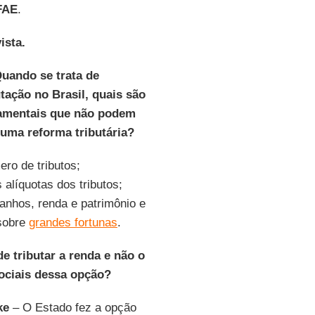
FAE
.
ista.
uando se trata de
utação no Brasil, quais são
amentais que não podem
e uma reforma tributária?
ro de tributos;
 alíquotas dos tributos;
anhos, renda e patrimônio e
 sobre
grandes fortunas
.
e tributar a renda e não o
ociais dessa opção?
ke
– O Estado fez a opção