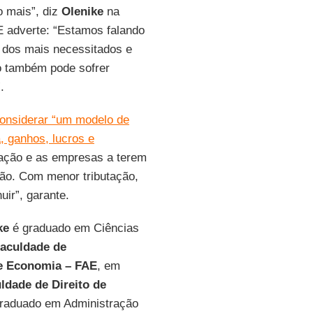
o mais”, diz
Olenike
na
E adverte: “Estamos falando
r dos mais necessitados e
o também pode sofrer
.
considerar “um modelo de
, ganhos, lucros e
lação e as empresas a terem
ação. Com menor tributação,
uir”, garante.
ke
é graduado em Ciências
aculdade de
e Economia – FAE
, em
ldade de Direito de
raduado em Administração