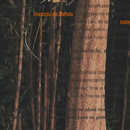
João Eloi Olenike
– A maioria desses benefícios são cons
legislação do
Imposto de Renda
. Se o governo resolver tri
As consequências sociais se dão pelo fato de que as
isen
deveriam ser destinadas à camada mais pobre da populaçã
corporativismo, destinada a uma parcela mais abastada d
IHU On-Line – Quais são, na sua avaliação, as principa
sistema tributário brasileiro atual?
João Eloi Olenike
– Penalização tributária dos mais pobr
contrário, interferência no crescimento econômico, alto p
mercadorias e serviços ao consumidor final e falta de co
preços em relação aos outros países (perda de mercado).
IHU On-Line – Qual é o impacto do atual modelo tributá
estratos sociais, especialmente para os pobres e a cl