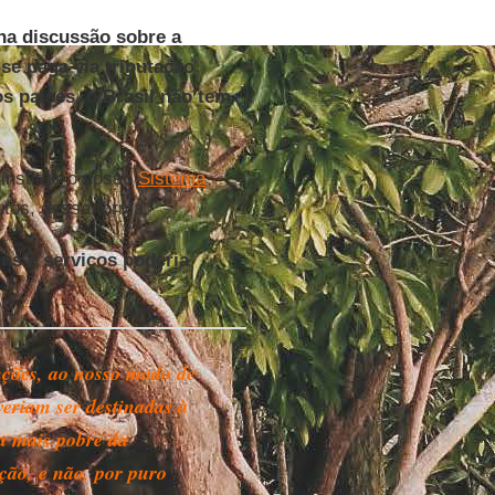
na discussão sobre a
 se paga via tributação
os países, o Brasil não tem
nstituir o nosso
Sistema
butos, dessa forma.
s e serviços poderia
nções, ao nosso modo de
veriam ser destinadas à
 mais pobre da
ção, e não, por puro