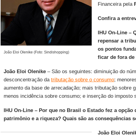
Financeira pela
Confira a entrev
IHU On-Line – Q
repensar a trib
os pontos fund
João Eloi Olenike (Foto: Sindishopping)
ficar de fora d
João Eloi Olenike
– São os seguintes: diminuição do núme
desconcentração da
tributação sobre o consumo
; menores
aumento da base de arrecadação; mais tributação sobre g
menos incidência sobre consumo; e inserção do imposto
IHU On-Line – Por que no Brasil o Estado fez a opção d
patrimônio e a riqueza? Quais são as consequências s
João Eloi Oleni