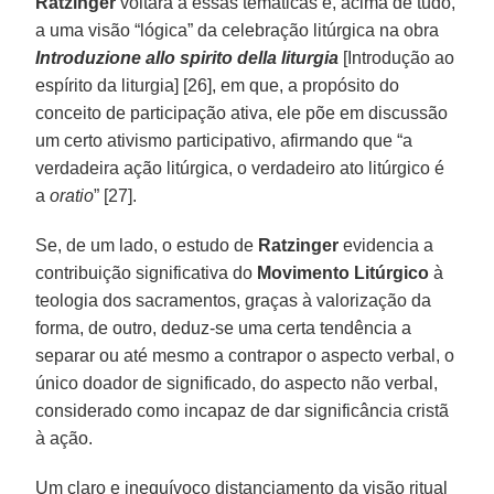
Ratzinger
voltará a essas temáticas e, acima de tudo,
a uma visão “lógica” da celebração litúrgica na obra
Introduzione allo spirito della liturgia
[Introdução ao
espírito da liturgia] [26], em que, a propósito do
conceito de participação ativa, ele põe em discussão
um certo ativismo participativo, afirmando que “a
verdadeira ação litúrgica, o verdadeiro ato litúrgico é
a
oratio
” [27].
Se, de um lado, o estudo de
Ratzinger
evidencia a
contribuição significativa do
Movimento Litúrgico
à
teologia dos sacramentos, graças à valorização da
forma, de outro, deduz-se uma certa tendência a
separar ou até mesmo a contrapor o aspecto verbal, o
único doador de significado, do aspecto não verbal,
considerado como incapaz de dar significância cristã
à ação.
Um claro e inequívoco distanciamento da visão ritual