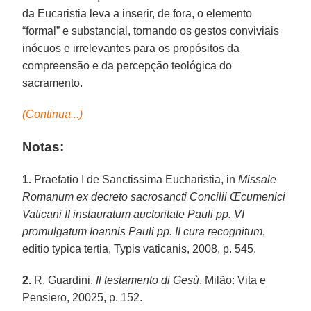
da Eucaristia leva a inserir, de fora, o elemento
“formal” e substancial, tornando os gestos conviviais
inócuos e irrelevantes para os propósitos da
compreensão e da percepção teológica do
sacramento.
(Continua...)
Notas:
1.
Praefatio I de Sanctissima Eucharistia, in
Missale
Romanum ex decreto sacrosancti Concilii Œcumenici
Vaticani II instauratum auctoritate Pauli pp. VI
promulgatum Ioannis Pauli pp. II cura recognitum
,
editio typica tertia, Typis vaticanis, 2008, p. 545.
2.
R. Guardini.
Il testamento di Gesù
. Milão: Vita e
Pensiero, 20025, p. 152.