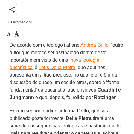
share
28 Fevereiro 2018
De acordo com o teólogo italiano
Andrea Grillo
, “outro
autor que merece ser assinalado dentro deste
laboratório em vista de uma
‘nova teologia
eucarística’
é
Loris Della Pietra
, que aqui nos
apresenta um artigo precioso, no qual ele relê uma
discussão de quase um século atrás, sobre a ‘forma
fundamental’ da eucaristia, que envolveu
Guardini
e
Jungmann
e que, depois, foi relida por
Ratzinger
”.
Em um segundo artigo, informa
Grillo
, que será
publicado posteriormente,
Della Pietra
tirará uma
série de consequências teológicas e pastorais muito
úteis para reavivar e orientar o debate atual sobre a