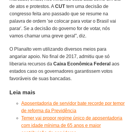
de atos e protestos. A
CUT
tem uma decisão de
congresso feita ano passado que se resume na
palavra de ordem 'se colocar para votar o Brasil vai
parar'. Se a decisão do governo for de votar, nós
vamos chamar uma greve geral”, diz.
O Planalto vem utilizando diversos meios para
angariar apoio. No final de 2017, admitiu que só
liberaria recursos da
Caixa Econômica Federal
aos
estados caso os governadores garantissem votos
favoráveis de suas bancadas.
Leia mais
Aposentadoria de servidor bate recorde por temor
de reforma da Previdência
Temer vai propor regime único de aposentadoria
com idade mínima de 65 anos e maior