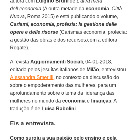
autora com
Luigino Bruni
de
L’altra metà
dell’economia
(A outra metade da
economia
,
Città
Nuova
, Roma 2015) e está publicando o volume,
Carismi, economia, profezia: la gestione delle
opere e delle risorse
(Carismas economia, profecia:
a gestão das obras e dos recursos,com a editora
Rogate).
A revista
Aggiornamenti Sociali
, 04-01-2018,
editada pelos jesuítas italianos de
Milão
, entrevistou
Alessandra Smerilli
, no contexto da discussão do
sobre o empoderamento das mulheres, para um
aprofundamento sobre o tema da liderança das
mulheres no mundo da
economia
e
finanças
. A
tradução é de
Luisa Rabolini
.
Eis a entrevista.
Como surgiu a sua paixão pelo ensino e pela