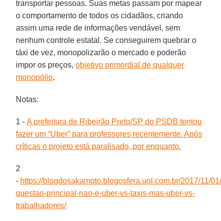
transportar pessoas. Suas metas passam por mapear
o comportamento de todos os cidadãos, criando
assim uma rede de informações vendável, sem
nenhum controle estatal. Se conseguirem quebrar o
táxi de vez, monopolizarão o mercado e poderão
impor os preços,
objetivo primordial de qualquer
monopólio
.
Notas:
1 -
A prefeitura de Ribeirão Preto/SP do PSDB tentou
fazer um “Uber” para professores recentemente. Após
críticas o projeto está paralisado, por enquanto.
2
-
https://blogdosakamoto.blogosfera.uol.com.br/2017/11/01
questao-principal-nao-e-uber-vs-taxis-mas-uber-vs-
trabalhadores/