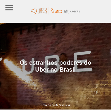
Os estranhos poderes do
Uber no Brasil
Foto: 5chw4r7z /Flickr