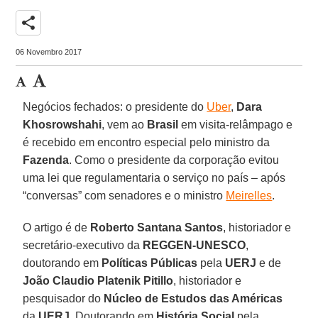
share
06 Novembro 2017
Negócios fechados: o presidente do
Uber
,
Dara
Khosrowshahi
, vem ao
Brasil
em visita-relâmpago e
é recebido em encontro especial pelo ministro da
Fazenda
. Como o presidente da corporação evitou
uma lei que regulamentaria o serviço no país – após
“conversas” com senadores e o ministro
Meirelles
.
O artigo é de
Roberto Santana Santos
, historiador e
secretário-executivo da
REGGEN-UNESCO
,
doutorando em
Políticas Públicas
pela
UERJ
e de
João Claudio Platenik Pitillo
, historiador e
pesquisador do
Núcleo de Estudos das Américas
da
UERJ
. Doutorando em
História Social
pela