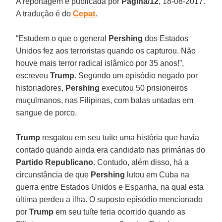
A reportagem é publicada por
Página/12
, 18-08-2017.
A tradução é do
Cepat
.
“Estudem o que o general
Pershing
dos Estados
Unidos fez aos terroristas quando os capturou. Não
houve mais terror radical islâmico por 35 anos!”,
escreveu
Trump
. Segundo um episódio negado por
historiadores,
Pershing
executou 50 prisioneiros
muçulmanos, nas Filipinas, com balas untadas em
sangue de porco.
Trump
resgatou em seu tuíte uma história que havia
contado quando ainda era candidato nas primárias do
Partido Republicano
. Contudo, além disso, há a
circunstância de que
Pershing
lutou em Cuba na
guerra entre Estados Unidos e Espanha, na qual esta
última perdeu a ilha. O suposto episódio mencionado
por
Trump
em seu tuíte teria ocorrido quando as