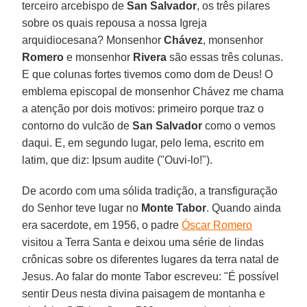
terceiro arcebispo de
San Salvador
, os três pilares
sobre os quais repousa a nossa Igreja
arquidiocesana? Monsenhor
Chávez
, monsenhor
Romero
e monsenhor
Rivera
são essas três colunas.
E que colunas fortes tivemos como dom de Deus! O
emblema episcopal de monsenhor Chávez me chama
a atenção por dois motivos: primeiro porque traz o
contorno do vulcão de
San Salvador
como o vemos
daqui. E, em segundo lugar, pelo lema, escrito em
latim, que diz: Ipsum audite ("Ouvi-lo!").
De acordo com uma sólida tradição, a transfiguração
do Senhor teve lugar no
Monte Tabor
. Quando ainda
era sacerdote, em 1956, o padre
Óscar Romero
visitou a Terra Santa e deixou uma série de lindas
crônicas sobre os diferentes lugares da terra natal de
Jesus. Ao falar do monte Tabor escreveu: "É possível
sentir Deus nesta divina paisagem de montanha e