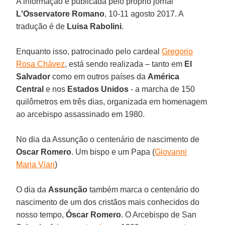
A informação é publicada pelo próprio jornal
L'Osservatore Romano
, 10-11 agosto 2017. A
tradução é de
Luisa Rabolini
.
Enquanto isso, patrocinado pelo cardeal
Gregorio
Rosa Chávez
, está sendo realizada – tanto em
El
Salvador
como em outros países da
América
Central
e nos
Estados Unidos
- a marcha de 150
quilômetros em três dias, organizada em homenagem
ao arcebispo assassinado em 1980.
No dia da Assunção o centenário de nascimento de
Oscar Romero
. Um bispo e um Papa (
Giovanni
Maria Vian
)
O dia da
Assunção
também marca o centenário do
nascimento de um dos cristãos mais conhecidos do
nosso tempo,
Óscar Romero
. O Arcebispo de San