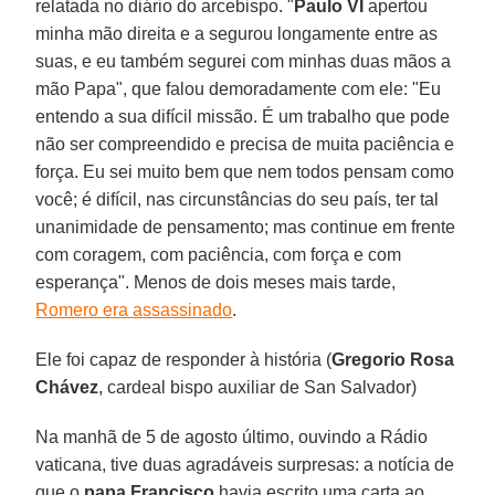
relatada no diário do arcebispo. "
Paulo VI
apertou
minha mão direita e a segurou longamente entre as
suas, e eu também segurei com minhas duas mãos a
mão Papa", que falou demoradamente com ele: "Eu
entendo a sua difícil missão. É um trabalho que pode
não ser compreendido e precisa de muita paciência e
força. Eu sei muito bem que nem todos pensam como
você; é difícil, nas circunstâncias do seu país, ter tal
unanimidade de pensamento; mas continue em frente
com coragem, com paciência, com força e com
esperança". Menos de dois meses mais tarde,
Romero era assassinado
.
Ele foi capaz de responder à história (
Gregorio Rosa
Chávez
, cardeal bispo auxiliar de San Salvador)
Na manhã de 5 de agosto último, ouvindo a Rádio
vaticana, tive duas agradáveis surpresas: a notícia de
que o
papa Francisco
havia escrito uma carta ao