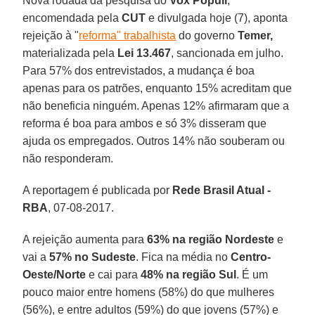
Nova rodada da pesquisa do
Vox Populi
,
encomendada pela
CUT
e divulgada hoje (7), aponta
rejeição à "
reforma" trabalhista
do governo
Temer,
materializada pela
Lei 13.467
, sancionada em julho.
Para 57% dos entrevistados, a mudança é boa
apenas para os patrões, enquanto 15% acreditam que
não beneficia ninguém. Apenas 12% afirmaram que a
reforma é boa para ambos e só 3% disseram que
ajuda os empregados. Outros 14% não souberam ou
não responderam.
A reportagem é publicada por
Rede Brasil Atual -
RBA
, 07-08-2017.
A rejeição aumenta para
63% na região Nordeste
e
vai a
57% no Sudeste
. Fica na média no
Centro-
Oeste/Norte
e cai para
48% na
região Sul
. É um
pouco maior entre homens (58%) do que mulheres
(56%), e entre adultos (59%) do que jovens (57%) e