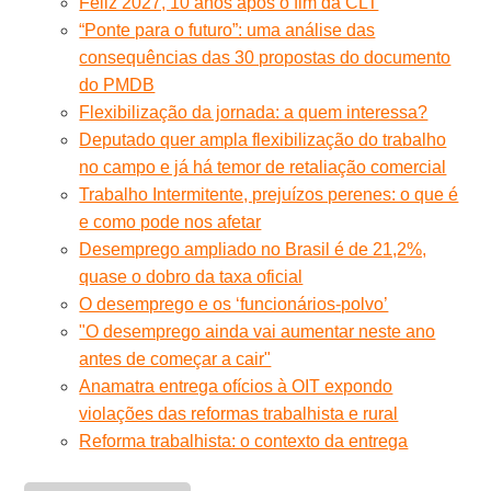
Feliz 2027, 10 anos após o fim da CLT
“Ponte para o futuro”: uma análise das
consequências das 30 propostas do documento
do PMDB
Flexibilização da jornada: a quem interessa?
Deputado quer ampla flexibilização do trabalho
no campo e já há temor de retaliação comercial
Trabalho Intermitente, prejuízos perenes: o que é
e como pode nos afetar
Desemprego ampliado no Brasil é de 21,2%,
quase o dobro da taxa oficial
O desemprego e os ‘funcionários-polvo’
"O desemprego ainda vai aumentar neste ano
antes de começar a cair"
Anamatra entrega ofícios à OIT expondo
violações das reformas trabalhista e rural
Reforma trabalhista: o contexto da entrega