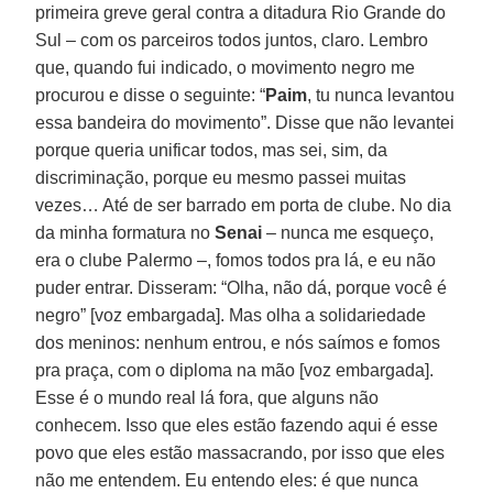
primeira greve geral contra a ditadura Rio Grande do
Sul – com os parceiros todos juntos, claro. Lembro
que, quando fui indicado, o movimento negro me
procurou e disse o seguinte: “
Paim
, tu nunca levantou
essa bandeira do movimento”. Disse que não levantei
porque queria unificar todos, mas sei, sim, da
discriminação, porque eu mesmo passei muitas
vezes… Até de ser barrado em porta de clube. No dia
da minha formatura no
Senai
– nunca me esqueço,
era o clube Palermo –, fomos todos pra lá, e eu não
puder entrar. Disseram: “Olha, não dá, porque você é
negro” [voz embargada]. Mas olha a solidariedade
dos meninos: nenhum entrou, e nós saímos e fomos
pra praça, com o diploma na mão [voz embargada].
Esse é o mundo real lá fora, que alguns não
conhecem. Isso que eles estão fazendo aqui é esse
povo que eles estão massacrando, por isso que eles
não me entendem. Eu entendo eles: é que nunca