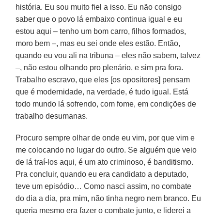
história. Eu sou muito fiel a isso. Eu não consigo
saber que o povo lá embaixo continua igual e eu
estou aqui – tenho um bom carro, filhos formados,
moro bem –, mas eu sei onde eles estão. Então,
quando eu vou ali na tribuna – eles não sabem, talvez
–, não estou olhando pro plenário, e sim pra fora.
Trabalho escravo, que eles [os opositores] pensam
que é modernidade, na verdade, é tudo igual. Está
todo mundo lá sofrendo, com fome, em condições de
trabalho desumanas.
Procuro sempre olhar de onde eu vim, por que vim e
me colocando no lugar do outro. Se alguém que veio
de lá traí-los aqui, é um ato criminoso, é banditismo.
Pra concluir, quando eu era candidato a deputado,
teve um episódio… Como nasci assim, no combate
do dia a dia, pra mim, não tinha negro nem branco. Eu
queria mesmo era fazer o combate junto, e liderei a