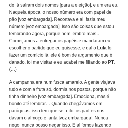
de lá saíram dois nomes [para a eleição], e um era eu.
Naquela época, o nosso número era com papel de
pão [voz embargada]. Recortava e ali fazia meu
número [voz embargada]. Isso são coisas que estou
lembrando agora, porque nem lembro mais…
Começamos a entregar os papéis e mandaram eu
escolher o partido que eu quisesse, e daí o
Lula
foi
fazer um comício lá, ele é bom de argumento que é
danado, foi me visitar e eu acabei me filiando ao
PT
.
(…)
A campanha era num fusca amarelo. A gente viajava
tudo e comia fruta só, dormia nos postos, porque não
tinha dinheiro [voz embargada]. Emociona, mas é
bonito até lembrar… Quando chegávamos em
paróquias, isso tem que ser dito, os padres nos
davam o almoço e janta [voz embargada]. Nunca
nego, nunca posso negar isso. E aí fomos fazendo