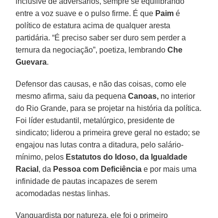
inclusive de adversários, sempre se equilibrando
entre a voz suave e o pulso firme. É que
Paim
é
político de estatura acima de qualquer aresta
partidária. “É preciso saber ser duro sem perder a
ternura da negociação”, poetiza, lembrando
Che
Guevara
.
Defensor das causas, e não das coisas, como ele
mesmo afirma, saiu da pequena
Canoas,
no interior
do Rio Grande, para se projetar na história da política.
Foi líder estudantil, metalúrgico, presidente de
sindicato; liderou a primeira greve geral no estado; se
engajou nas lutas contra a ditadura, pelo salário-
mínimo, pelos
Estatutos do Idoso, da Igualdade
Racial
, da
Pessoa com Deficiência
e por mais uma
infinidade de pautas incapazes de serem
acomodadas nestas linhas.
Vanguardista por natureza, ele foi o primeiro