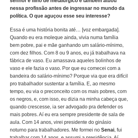
senhor é filho de metalúrgico e também atuou
nessa profissão antes de ingressar no mundo da
política. O que aguçou esse seu interesse?
Essa é uma história bonita até… [voz embargada].
Quando eu era moleque ainda, vivia numa família
bem pobre, pai e mãe ganhando um salário-mínimo,
com dez filhos. Com 8 ou 9 anos, eu já trabalhava na
fábrica de vaso. Eu amassava aqueles bolinhos de
vaso e ele fazia o vaso. Por que eu comecei com a
bandeira do salário-mínimo? Porque via que era difícil
pro trabalhador sustentar a família. E, ao mesmo
tempo, eu via o preconceito com os mais pobres, com
os negros, e, com isso, eu dizia na minha cabeça que,
quando crescesse, ia ser advogado pra defender os
mais pobres. Aí eu era sempre presidente de sala de
aula. Com 14 anos, virei presidente do ginásio
noturno para trabalhadores. Me formei no
Senai
, fui
trabalhar com 14 anos, e assumi a presidência. Aí