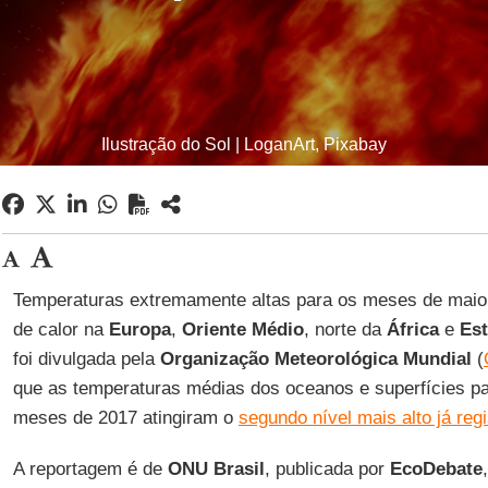
Ilustração do Sol | LoganArt, Pixabay
Temperaturas extremamente altas para os meses de maio
de calor na
Europa
,
Oriente Médio
, norte da
África
e
Es
foi divulgada pela
Organização Meteorológica Mundial
(
que as temperaturas médias dos oceanos e superfícies pa
meses de 2017 atingiram o
segundo nível mais alto já reg
A reportagem é de
ONU Brasil
, publicada por
EcoDebate