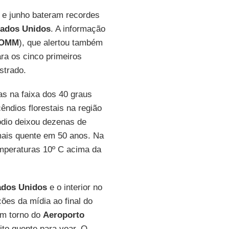
 e junho bateram recordes
tados Unidos
. A informação
OMM
), que alertou também
ra os cinco primeiros
strado.
as na faixa dos 40 graus
êndios florestais na região
ódio deixou dezenas de
 mais quente em 50 anos. Na
mperaturas 10º C acima da
ados Unidos
e o interior no
ões da mídia ao final do
em torno do
Aeroporto
ito quente para voar. O