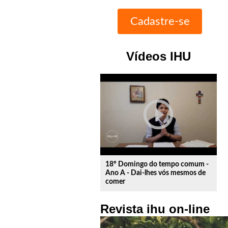
Vídeos IHU
play_circle_outline
18º Domingo do tempo comum -
Ano A - Dai-lhes vós mesmos de
comer
Revista ihu on-line