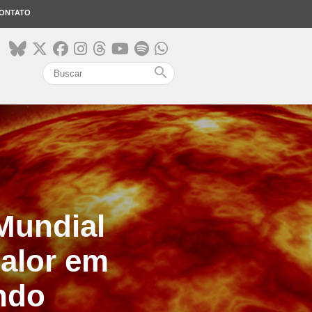
ONTATO
search
Mundial
calor em
ndo