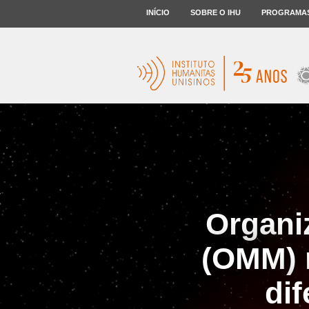
INÍCIO
SOBRE O IHU
PROGRAMA
Organi
(OMM) r
di