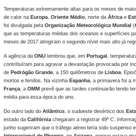
Temperaturas extremamente altas para os meses de maio
de calor na
Europa
,
Oriente Médio
, norte da
África
e
Es
foi divulgada pela
Organização Meteorológica Mundial
(
que as temperaturas médias dos oceanos e superfícies pa
meses de 2017 atingiram o segundo nível mais alto já regi
A agência da
ONU
lembrou que, em
Portugal
, temperatur
contribuíram para agravar a devastação provocada por inc
de
Pedrógão Grande
, a 150 quilômetros de
Lisboa
. Epis
mortos e feridos. Na vizinha
Espanha
, a primavera foi a
França
, a
OMM
prevê que as tardes continuarão tendo te
média para essa época do ano.
Do outro lado do
Atlântico
, o sudoeste desértico dos
Est
estado da
Califórnia
chegaram a registrar 49º C. Informaç
junho sugeriram que o tráfego aéreo teria sido suspenso 
Internacional de Phoenix
, no
Arizona
, porque estava mu