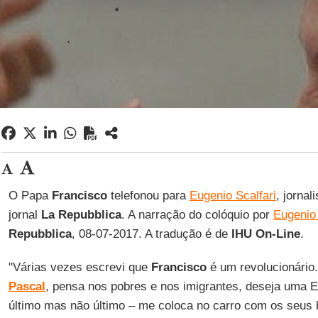
O Papa
Francisco
telefonou para
Eugenio Scalfari
, jornal
jornal
La Repubblica
. A narração do colóquio por
Eugenio 
Repubblica
, 08-07-2017. A tradução é de
IHU On-Line
.
"Várias vezes escrevi que
Francisco
é um revolucionário.
Pascal
, pensa nos pobres e nos imigrantes, deseja uma E
último mas não último – me coloca no carro com os seus b