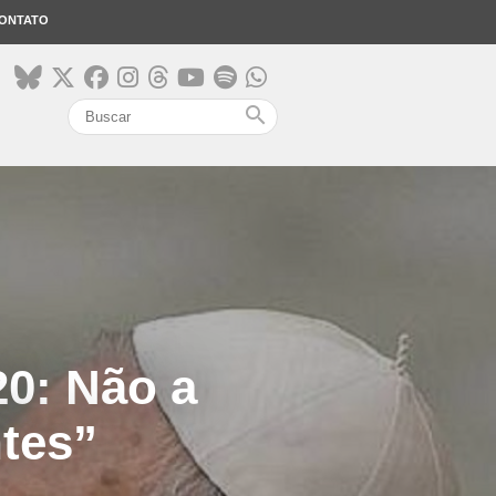
ONTATO
search
20: Não a
ntes”