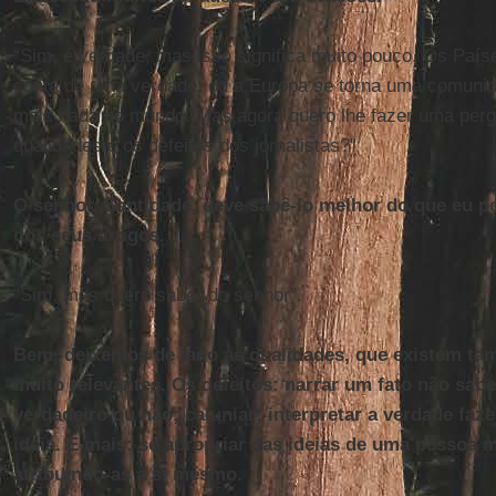
“Sim, é verdade, mas isso significa muito pouco. Os Paí
conta de uma verdade: ou a Europa se torna uma comunid
mais nada no mundo. Mas agora quero lhe fazer uma perg
qualidades e os defeitos dos jornalistas?"
O senhor, Santidade, deve sabê-lo melhor do que eu p
dos seus artigos.
“Sim, mas quero saber do senhor”.
Bem, deixemos de lado as qualidades, que existem ta
muito relevantes. Os defeitos: narrar um fato não sabe
verdadeiro ou não; caluniar; interpretar a verdade faz
ideia. E mais: se apropriar das ideias de uma pessoa 
atribuindo-as a si mesmo.