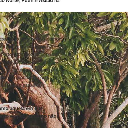
do Norte
,
Putin
e
Assad
na
sabe muito bem, temos como
e hoje, dos pobres, dos
parte. Do outro lado, há os
tes migratórias mas das
pobres locais mas temem a
e atinge sobretudo os
mais com o passar do
como aquela em que
tanto de pobres como não