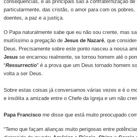
consequências, e as principais são a confraternização de t
particularmente, das cristãs, o amor para com os pobres, 
doentes, a paz e a justiça.
O Papa naturalmente sabe que eu não sou crente, mas s
muitíssimo a pregação de
Jesus de Nazaré
, que consid
Deus. Precisamente sobre este ponto nasceu a nossa am
Jesus
se encarnou realmente, se tornou homem até o pont
“
Ressurrectio
” é a prova que um Deus tornado homem so
volta a ser Deus.
Sobre estas coisas já conversamos várias vezes e é o mot
e insólita a amizade entre o Chefe da Igreja e um não cren
Papa Francisco
me disse que está muito preocupado com 
“Temo que façam alianças muito perigosas entre potênci