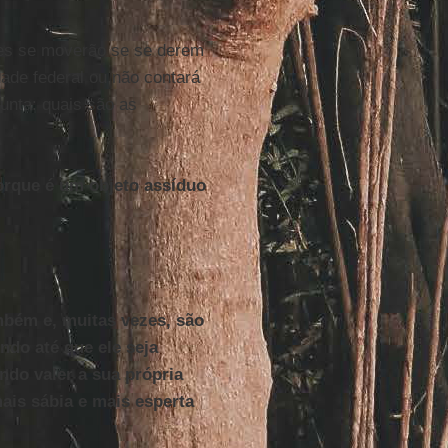
ses se moverão se se derem
ade federal ou não contará
unta: quais são as
orque é um objeto assíduo
mbém e, muitas vezes, são
ndo até que ele seja
endo valer a sua própria
mais sábia e mais esperta