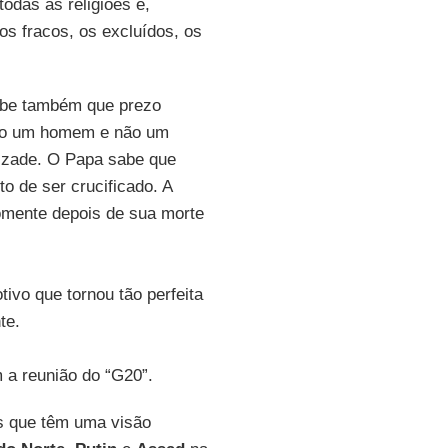
odas as religiões e,
os fracos, os excluídos, os
abe também que prezo
ero um homem e não um
izade. O Papa sabe que
o de ser crucificado. A
mente depois de sua morte
ivo que tornou tão perfeita
te.
a reunião do “G20”.
as que têm uma visão