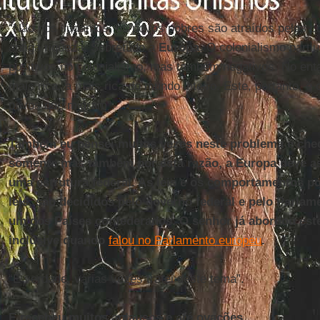
“Não nos iludamos: os povos pobres são atraídos pelos c
antiga riqueza. Sobretudo a
Europa
. O colonialismo part
positivos no colonialismo, mas também negativos. No enta
mais rica, a mais rica do mundo inteiro. Este, portanto, é o
povos que migram”.
Também eu pensei muitas vezes neste problema e cheg
somente mas também por esta razão, a Europa deve a
uma estrutura federal. As leis e os comportamentos po
leis, são decididos pelo governo federal e pelo Parlam
um dos Países confederados. O senhor já abordou est
inclusive quando
falou no Parlamento europeu
.
“É verdade, várias vezes tratei deste tema”.
E recebeu muitos aplausos e até ovações.