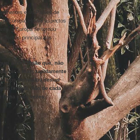
ontinentes e os Países de
iu da Europa. Houve aspectos
nto, a Europa se tornou
 objetivo principal dos
uei à conclusão que, não
ssumir o mais rapidamente
líticos derivados destas
ento federal, não de cada
e tema mais vezes,