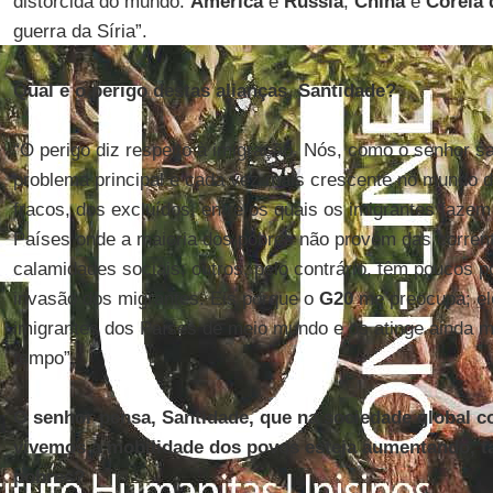
distorcida do mundo:
América
e
Rússia
,
China
e
Coreia 
guerra da Síria”.
Qual é o perigo destas alianças, Santidade?
“O perigo diz respeito à imigração. Nós, como o senhor 
problema principal e cada vez mais crescente no mundo d
fracos, dos excluídos, entre os quais os imigrantes fazem 
Países onde a maioria dos pobres não provém das corren
calamidades sociais; outros, pelo contrário, têm poucos 
invasão dos migrantes. Eis porque o
G20
me preocupa; el
imigrantes dos Países de meio mundo e os atinge ainda 
tempo”.
O senhor pensa, Santidade, que na sociedade global 
vivemos a mobilidade dos povos esteja aumentando, 
pobres?