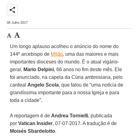
share
08 Julho 2017
Um longo aplauso acolheu o anúncio do nome do
144º arcebispo de
Milão
, uma das maiores e mais
importantes dioceses do mundo. É o atual vigário-
geral,
Mario Delpini
, 66 anos no fim deste mês. Ele
foi anunciado, na capela da Cúria ambrosiana, pelo
cardeal
Angelo Scola
, que falou de “uma notícia de
grandíssima importante para a nossa Igreja e para
toda a cidade”.
A reportagem é de
Andrea Tornielli
, publicada
por
Vatican Insider
, 07-07-2017. A tradução é de
Moisés Sbardelotto
.