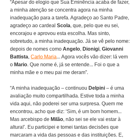
“Apesar do elogio que Sua Eminência acaba de fazer,
a minha atenção se concentra agora na minha
inadequação para a tarefa. Agradeço ao Santo Padre,
agradeço ao cardeal
Scola
, que, pelo que eu sei,
encorajou e aprovou esta escolha. Mas sinto,
sobretudo, a minha inadequação. Já se vê pelo nome:
depois de nomes como
Angelo
,
Dionigi
,
Giovanni
Battista
,
Carlo Maria
... Agora vocês vão dizer: lá vem
o
Mario
. Que nome é, já se entende... Foi o que a
minha mãe e o meu pai me deram”.
“A minha inadequação – continuou
Delpini
– é uma
avaliação muito compartilhada. Estive toda a minha
vida aqui, não poderei ser uma surpresa. Quem me
encontrou, acho que diz: ‘Sim, é um bom homem...
Mas arcebispo de
Milão
, não sei se ele vai estar à
altura!’. Eu participei e tomei tantas decisões que
marcaram a vida das pessoas e das instituições. E,