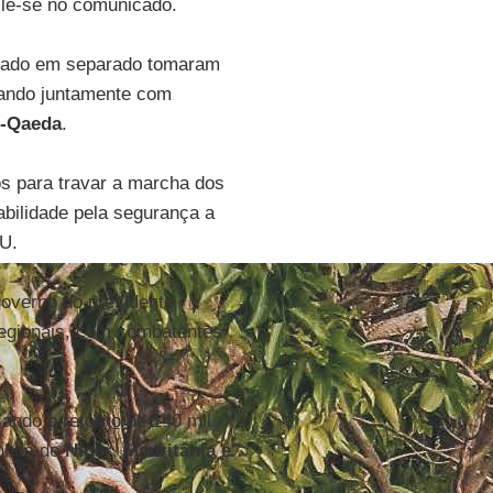
 lê-se no comunicado.
tado em separado tomaram
tuando juntamente com
l-Qaeda
.
os para travar a marcha dos
abilidade pela segurança a
NU.
overno do presidente
regionais, com combatentes
ando o retorno de 140 mil
inhos de
Níger
,
Mauritânia
e