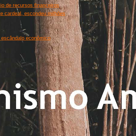
io de recursos financeiros
e cardeal, escondeu milhões
do escândalo econômico