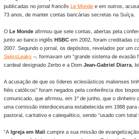
publicadas no jornal francês
Le Monde
e em outros, acusa
73 anos, de manter contas bancárias secretas na Suíça.
O
Le Monde
afirmou que sete contas, abertas pela confer
junto ao banco inglês
HSBC
em 2002, foram creditadas c
2007. Segundo o jornal, os depósitos, revelados por um co
SwissLeaks
–, formavam um “grande sistema de evasão fi
cardeal designado Zerbo e a Dom
Jean-Gabriel Diarra
, b
A acusação de que os líderes eclesiásticos malienses ti
fiéis católicos” foram negados pela conferência dos bisp
comunicado, que afirmou, em 1º de junho, que o dinheiro d
uma comissão interdiocesana estabelecida em 1988 para 
pastoral, caritativo e catequético, sendo “usado com total
“A
Igreja em Mali
cumpre a sua missão de evangelização 