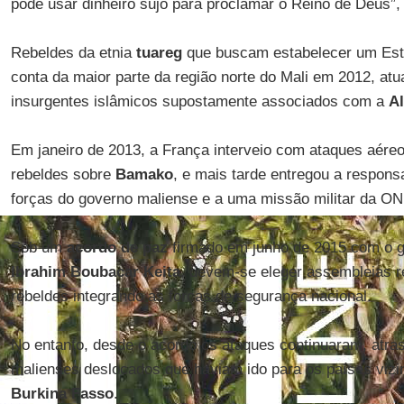
pode usar dinheiro sujo para proclamar o Reino de Deus”,
Rebeldes da etnia
tuareg
que buscam estabelecer um Es
conta da maior parte da região norte do Mali em 2012, a
insurgentes islâmicos supostamente associados com a
A
Em janeiro de 2013, a França interveio com ataques aére
rebeldes sobre
Bamako
, e mais tarde entregou a respons
forças do governo maliense e a uma missão militar da O
Sob um
acordo de paz
firmado em junho de 2015 com o g
Ibrahim Boubacar Keita
, devem-se eleger assembleias 
rebeldes integrando as forças de segurança nacional.
No entanto, desde o acordo os ataques continuaram, atras
malienses deslocados que haviam ido para os países viz
Burkina Fasso
.