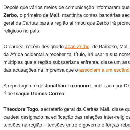
Depois que vários meios de comunicação informaram que 
Zerbo
, o primeiro de
Mali
, mantinha contas bancárias sec
geral da Caritas para a região afirmou que Zerbo irá promo
religioso no país.
O cardeal recém-designado
Jean Zerbo
, de Bamako, Mali,
da África ocidental a receber tal título, irá usar a sua nom
múltiplas que a região subsaariana enfrenta, disse um as
das acusações na imprensa que o
associam a um escânda
A reportagem é de
Jonathan Luxmoore
, publicada por
Cr
é de
Isaque Gomes Correa
.
Theodore Togo
, secretário geral da Caritas Mali, disse 
cardeal designado na edificação das relações inter-religio
tensões na região – tensões entre o governo e forças rebe