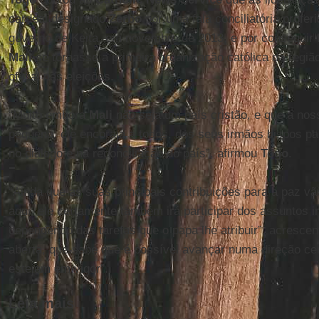
cardeal designado
Zerbo
por uma fala conciliatória profer
governo de Keita, em novembro de 2013, e por conseguir
Mali
se tornasse a primeira organização católica da regiã
oficial nas eleições.
“Muito embora
Mali
não seja um país cristão, e que a nos
pequena, ele encoraja a todos, dos seus irmãos bispos pa
no diálogo e na reconciliação do país”, afirmou
Togo
.
“Ainda que as suas principais contribuições para a paz vã
aqui, ele certamente também irá participar dos assuntos in
dependendo das tarefas que o papa lhe atribuir”, acrescen
aberta, que sabe que é possível avançar numa direção cer
estejam em vigor”.
Leia mais