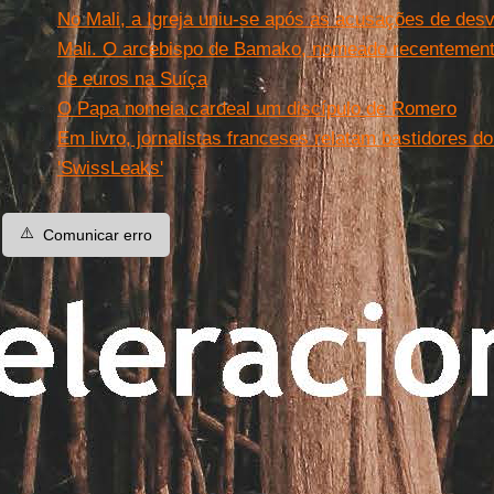
No Mali, a Igreja uniu-se após as acusações de desv
Mali. O arcebispo de Bamako, nomeado recentement
de euros na Suíça
O Papa nomeia cardeal um discípulo de Romero
Em livro, jornalistas franceses relatam bastidores 
'SwissLeaks'
⚠️
Comunicar erro