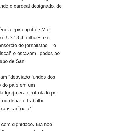
ndo o cardeal designado, de
ência episcopal de Mali
om U$ 13.4 milhões em
nsórcio de jornalistas – o
scal” e estavam ligados ao
ispo de San.
nham “desviado fundos dos
os do país em um
a Igreja era controlado por
coordenar o trabalho
 transparência”.
com dignidade. Ela não