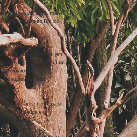
 ordenou-se em 1971, mais
ntifício Instituto Bíblico
docência em seminários,
 nomeado bispo de Mopti em
arcebispo de Bamako Dom
Luc
tar o diálogo cristão-
egociações entre os
.
mo uma “grande honra para
 cardeal “a saúde e o
 religiosas têm elogiado o