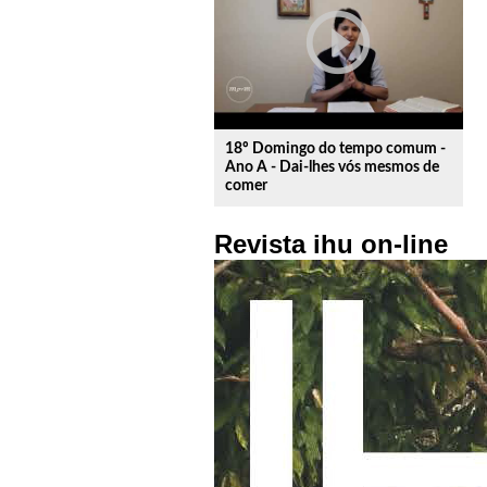
play_circle_outline
18º Domingo do tempo comum -
Ano A - Dai-lhes vós mesmos de
comer
Revista ihu on-line