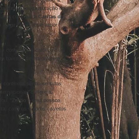
ida durante a inauguração do
 fazer com que a
Caritas do
o a agir como observador
sa comunidade católica seja
ra baixo, a se envolverem
o continuar sendo sentidas
ternacionais da Igreja,
tou. “
Zerbo
é uma pessoa
ta, caso os valores corretos