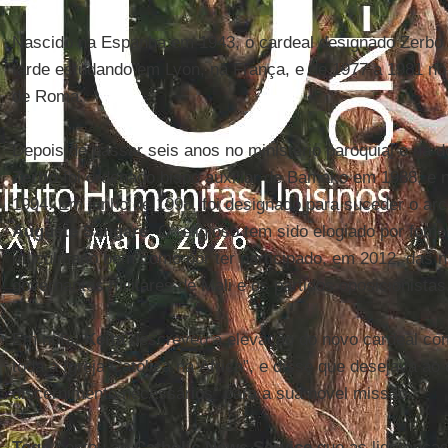
Nascido na Espanha em 1943, o cardeal designado Zerbo
tarde estudando em Lyon, na França, e de 1977 a 1981 no Po
de Roma.
Depois de passar seis anos no ministério paroquial e na 
Zerbo
foi ordenado bispo auxiliar de Bamako em 1988, e
1994. Em junho de 1998, foi designado para suceder o 
Auguste Sangare
. O religioso tem sido elogiado por fomen
muçulmano bem como por ter participado, em 2012, das n
governantes militares de Mali e os partidos oposicionistas
Em nota,
Keita
descreveu a elevação do novo cardeal co
toda a Igreja Católica na África”, e disse que desejava ao
discernimento necessários” para a sua novel missão.
Togo
contou ao
Catholic News Service
que as lideranças