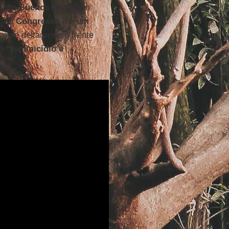
o
em
Buenos Aires
, em
, ao
Congresso
e a um
s e se deitaram em frente
ê
“feminicídio é