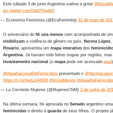
Este sábado 3 de junio Argentina vuelve a gritar
#NiUnaM
pic.twitter.com/VdQTthsblS
— Economía Feminista (@EcoFeminita)
31 de maio de 201
O aniversário do
Ni una menos
vem acompanhado de uma
visibilizam
a violência de gênero no país.
Norma López
,
Rosario
, apresentou um
mapa interativo
dos
feminicídi
Argentina
. Já haviam sido feitos mapas por regiões, mas
levantamento nacional
(o
mapa
pode ser acessado
aqui
)
#MapaNacionalDeFemicidios
presentado x
@NormaLope
https://t.co/SwtLpnRlEB
#NiUnaMenos
#MapaDeFemicidio
— La Corriente Mujeres (@MujeresCNM)
2 de junho de 20
Na última semana, foi aprovada no
Senado
argentino uma
feminicidas
o direito à
guarda
de seus filhos. O projeto j