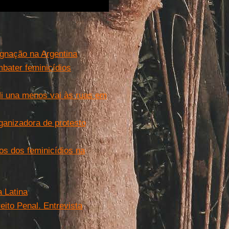
ignação na Argentina
bater feminicídios
Ni una menos vai às ruas em
ganizadora de protesto
os dos feminicídios na
 Latina
eito Penal. Entrevista