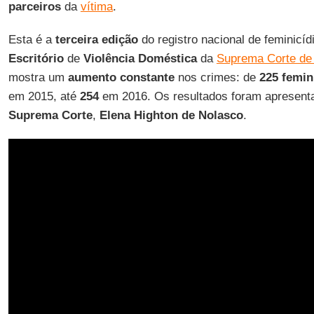
parceiros
da
vítima
.
Esta é a
terceira edição
do registro nacional de feminicíd
Escritório
de
Violência Doméstica
da
Suprema Corte de 
mostra um
aumento constante
nos crimes: de
225 femin
em 2015, até
254
em 2016. Os resultados foram apresenta
Suprema Corte
,
Elena Highton de Nolasco
.