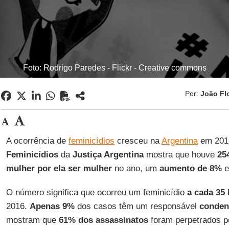
Foto: Rodrigo Paredes - Flickr - Creative commons
Por:
João Fl
A ocorrência de
feminicídios
cresceu na
Argentina
em 201
Feminicídios
da
Justiça Argentina
mostra que houve
25
mulher
por ela ser mulher
no ano, um
aumento de 8%
e
O número significa que ocorreu um feminicídio
a cada 35
2016.
Apenas 9%
dos casos têm um responsável
conden
mostram que
61% dos assassinatos
foram perpetrados 