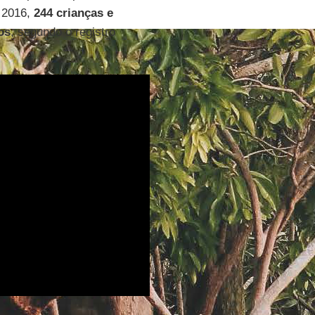
 2016,
244 crianças e
os
, segundo o registro