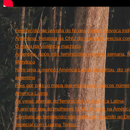
Leia mais:
Feminicídio de ativista do Ni una menos provoca ind
Argentina. Relatora da ONU diz que país precisa com
O mapa da violência machista
Argentina. Após três feminicídios em uma semana, 
Mendoza
Nem uma a menos: América Latina despertou, diz or
argentino
País por país: o mapa que mostra os trágicos númer
America Latina
As veias abertas do feminicídio na América Latina
O ano em que as mulheres foram às ruas na América
Combate ao feminicídio não pode ser reduzido ao Dir
especial com Luanna Tomaz