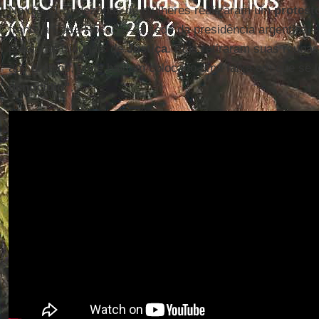
No dia 31-5, dezenas de mulheres realizaram um
protest
frente à Casa Rosada – a sede da presidência argentina –
prédio de tribunais de
Justiça
. Elas retiraram suas roupa
aos prédios, onde haviam colocado uma faixa em que se l
genocídio”
.