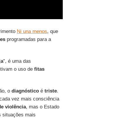
ovimento
Ni una menos
, que
ões
programadas para a
ja
”, é uma das
ntivam o uso de
fitas
ão, o
diagnóstico
é
triste
.
cada vez mais consciência
de violência
, mas o Estado
 situações mais