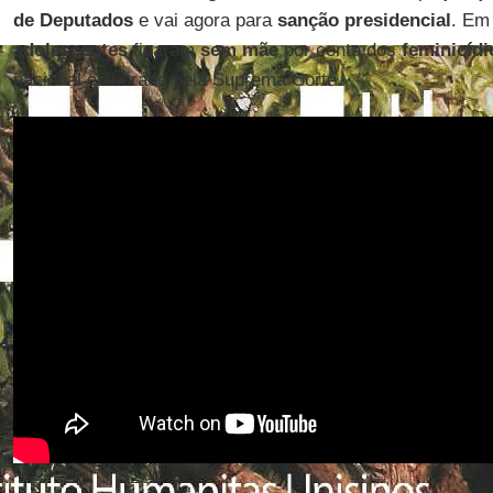
de Deputados
e vai agora para
sanção presidencial
. Em
adolescentes
ficaram
sem mãe
por conta dos
feminicídi
nacional elaborado pela Suprema Corte.