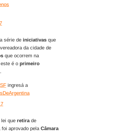
enos
7
 série de
iniciativas
que
 vereadora da cidade de
os
que ocorrem na
 este é o
primeiro
.
zSF
ingresá a
sDeArgentina
17
 lei que
retira
de
á foi aprovado pela
Câmara