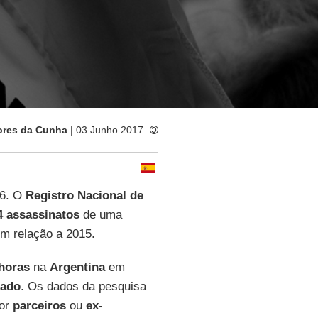
ores da Cunha
| 03 Junho 2017
6. O
Registro Nacional de
4 assassinatos
de uma
m relação a 2015.
 horas
na
Argentina
em
ado
. Os dados da pesquisa
por
parceiros
ou
ex-