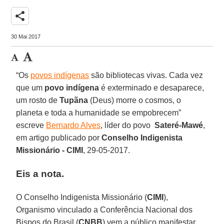
share
30 Mai 2017
“Os
povos indígenas
são bibliotecas vivas. Cada vez
que um
povo indígena
é exterminado e desaparece,
um rosto de
Tupãna
(Deus) morre o cosmos, o
planeta e toda a humanidade se empobrecem”
escreve
Bernardo Alves
, líder do povo
Sateré-Mawé
,
em artigo publicado por
Conselho Indigenista
Missionário -
CIMI
, 29-05-2017.
Eis a nota.
O Conselho Indigenista Missionário (
CIMI
),
Organismo vinculado a Conferência Nacional dos
Bispos do Brasil (
CNBB
) vem a público manifestar