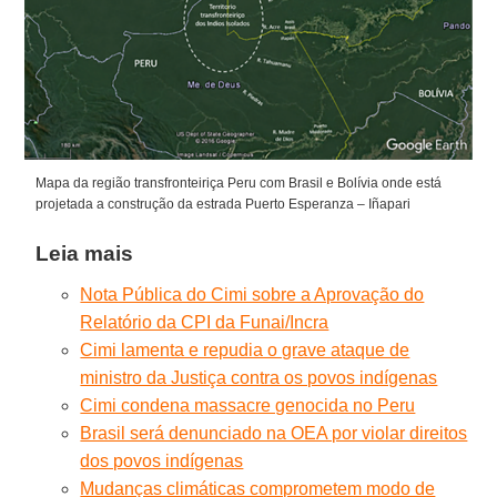
Mapa da região transfronteiriça Peru com Brasil e Bolívia onde está
projetada a construção da estrada Puerto Esperanza – Iñapari
Leia mais
Nota Pública do Cimi sobre a Aprovação do
Relatório da CPI da Funai/Incra
Cimi lamenta e repudia o grave ataque de
ministro da Justiça contra os povos indígenas
Cimi condena massacre genocida no Peru
Brasil será denunciado na OEA por violar direitos
dos povos indígenas
Mudanças climáticas comprometem modo de