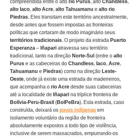
compreendida entre o alto
rio Purus
, alto
Chandless
,
alto Iaco
,
alto Acre
,
alto Tahuamanu
e
alto rio
Piedras
. Eles transitam este território ancestralmente,
desde antes que fossem impostas as fronteiras
políticas que cortaram de modo imaginário seus
territórios tradicionais
. O projeto da estrada
Puerto
Esperanza
–
Iñapari
atravessa seu território
tradicional, tanto na direção
Norte-Sul
(entre o
alto
Purus
e as cabeceiras do
Chandless
,
Iaco
,
Acre
,
Tahuamanu
e
Piedras
) como na direção
Leste-
Oeste
, onde já existe uma estrada de madeireiros,
que acompanha o
rio Acre
desde suas cabeceiras
até a localidade de
Iñapari
na tríplice fronteira de
Bolívia-Peru-Brasil
(
BolPeBra
). Esta estrada, caso
construída, deixará os
povos indígenas
em
isolamento voluntário da região de fronteira
absolutamente expostos a todo tipo de violência,
inclusive de serem massacrados, empurrando-os