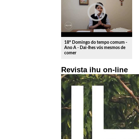
play_circle_outline
18º Domingo do tempo comum -
Ano A - Dai-lhes vós mesmos de
comer
Revista ihu on-line