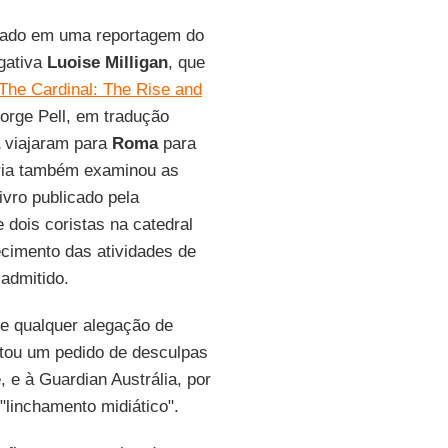
ssado em uma reportagem do
igativa
Luoise Milligan
, que
The Cardinal: The Rise and
orge Pell, em tradução
viajaram para
Roma
para
oria também examinou as
ivro publicado pela
 dois coristas na catedral
ecimento das atividades de
 admitido.
 e qualquer alegação de
citou um pedido de desculpas
 e à Guardian Austrália, por
"linchamento midiático".