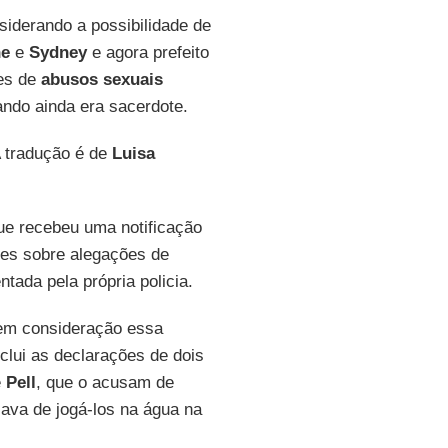
siderando a possibilidade de
ne
e
Sydney
e agora prefeito
ões de
abusos sexuais
ndo ainda era sacerdote.
A tradução é de
Luisa
ue recebeu uma notificação
ções sobre alegações de
tada pela própria policia.
 em consideração essa
clui as declarações de dois
e
Pell
, que o acusam de
ava de jogá-los na água na