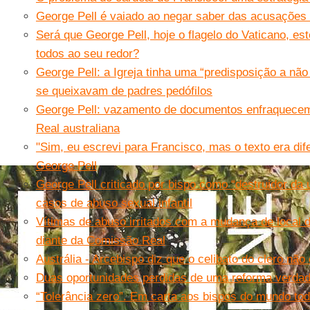
George Pell é vaiado ao negar saber das acusações d
Será que George Pell, hoje o flagelo do Vaticano, e
todos ao seu redor?
George Pell: a Igreja tinha uma “predisposição a não
se queixavam de padres pedófilos
George Pell: vazamento de documentos enfraquecem
Real australiana
"Sim, eu escrevi para Francisco, mas o texto era dif
George Pell
George Pell criticado por bispo como “destruidor da
casos de abuso sexual infantil
Vítimas de abuso irritados com a mudança de local 
diante da Comissão Real
Austrália - Arcebispo diz que o celibato do clero não 
Duas oportunidades perdidas de uma reforma verdad
“Tolerância zero”. Em carta aos bispos do mundo todo