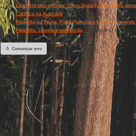
Defensor das vítimas: O escândalo de pedofilia romp
Católica na Austrália
Pedofilia na Igreja: Papa Francisco fala de "horren
Pedofilia. Desejo e perversão
. Revista IHU On-Line 
⚠️
Comunicar erro