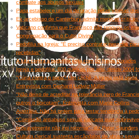
combate aos abusos sexuais
Papa estabelece um dia de oração pelas vítimas do
Ex-arcebispo de Canterbury admite merecer críticas 
Vaticano confirma que Francisco não renovou os man
Congregação para o Culto Divino
Pedofilia na Igreja: "É preciso contratar pessoas pa
recebidas"
A luta contra a pedofilia está com os freios puxados
Igreja e pedofilia: 600 queixas por ano, desde 2004
"Cúria contra o papa? Um clichê. A Igreja está unida n
Entrevista com Gerhard Ludwig Müller
“Não deixo de acreditar na tolerância zero de Franci
outros o boicotam”. Entrevista com Marie Collins
Austrália. Não há ordem para testar tendência à pedo
“Comissão antiabuso sexual vaticana quer sobreviv
provavelmente não irei retornar”, diz Peter Saunders
Cultura clerical sustenta escândalos de abuso sexua