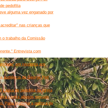
e pedofilia
steve alguma vez enganado por
 acreditar” nas crianças que
 o trabalho da Comissão
erente." Entrevista com
 unidade” em resposta aos
da audiência de George Pell
é causa de pedofilia na Igreja
eira contra abusos sexuais
, Papa reafirma a política de