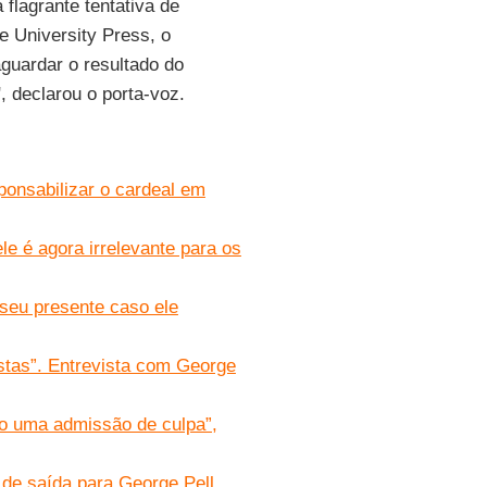
flagrante tentativa de
ne University Press, o
aguardar o resultado do
, declarou o porta-voz.
sponsabilizar o cardeal em
le é agora irrelevante para os
 seu presente caso ele
stas”. Entrevista com George
mo uma admissão de culpa”,
 de saída para George Pell