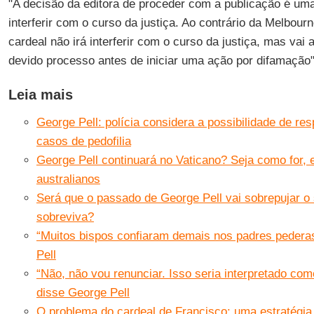
"A decisão da editora de proceder com a publicação é uma 
interferir com o curso da justiça. Ao contrário da Melbour
cardeal não irá interferir com o curso da justiça, mas vai 
devido processo antes de iniciar uma ação por difamação"
Leia mais
George Pell: polícia considera a possibilidade de re
casos de pedofilia
George Pell continuará no Vaticano? Seja como for, e
australianos
Será que o passado de George Pell vai sobrepujar o
sobreviva?
“Muitos bispos confiaram demais nos padres pedera
Pell
“Não, não vou renunciar. Isso seria interpretado co
disse George Pell
O problema do cardeal de Francisco: uma estratégia