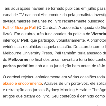
Tais acusações haviam se tornado públicas em julho pa
canal de TV nacional Abc conduzida pela jornalista invest
divulga maiores detalhes no livro recentemente publicado
Fall of George Pell
(O Cardeal: A ascensão e queda de Ge
livre). Em outubro, três funcionários da polícia de
Victoria
interrogar
Pell
, que participou voluntariamente. A promot
evidências recolhidas naquela ocasião. De acordo com o l
Melbourne University Press, Pell também teria abusado de
de
Melbourne
no final dos anos noventa e teria tido conh
padres pedófilos
sob a sua jurisdição bem antes de tê-lo
O cardeal rejeitou enfaticamente em várias ocasiões toda
abuso e encobrimento
. Através de um porta-voz, ele soli
e retratação aos jornais Sydney Morning Herald e The Age,
artigos que tratam do livro. Seu conteúdo é definido como 