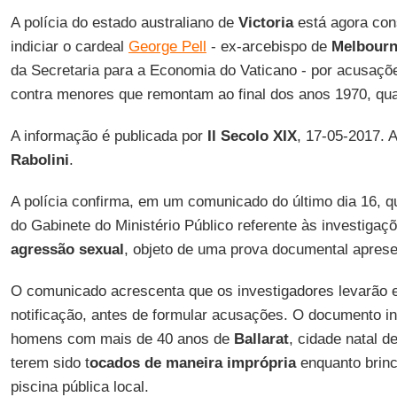
A polícia do estado australiano de
Victoria
está agora con
indiciar o cardeal
George Pell
- ex-arcebispo de
Melbour
da Secretaria para a Economia do Vaticano - por acusaç
contra menores que remontam ao final dos anos 1970, qua
A informação é publicada por
Il Secolo XIX
, 17-05-2017. 
Rabolini
.
A polícia confirma, em um comunicado do último dia 16, q
do Gabinete do Ministério Público referente às investiga
agressão sexual
, objeto de uma prova documental apresen
O comunicado acrescenta que os investigadores levarão
notificação, antes de formular acusações. O documento in
homens com mais de 40 anos de
Ballarat
, cidade natal d
terem sido t
ocados de maneira imprópria
enquanto brinc
piscina pública local.