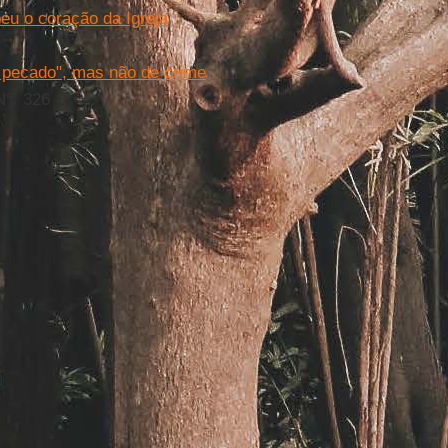
eu o coração da Igreja
do pecado", mas não de crime
N°. 326