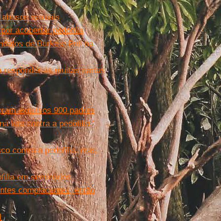
s abusos sexuais
por acobertar pedofilia
datos de Burke e Pell na
ra responder às muitas cartas
 foram expulsos 900 padres
a luta contra a pedofilia."
sco contra a pedofilia, mas
filia em seminários
entes complacentes, então
l