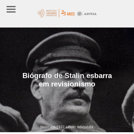
Biógrafo de Stalin esbarra
em revisionismo
Stalin em 1937. | Foto: Wikipédia.