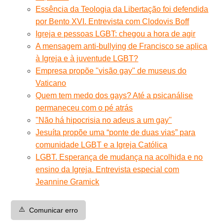
Essência da Teologia da Libertação foi defendida
por Bento XVI. Entrevista com Clodovis Boff
Igreja e pessoas LGBT: chegou a hora de agir
A mensagem anti-bullying de Francisco se aplica
à Igreja e à juventude LGBT?
Empresa propõe "visão gay" de museus do
Vaticano
Quem tem medo dos gays? Até a psicanálise
permaneceu com o pé atrás
''Não há hipocrisia no adeus a um gay''
Jesuíta propõe uma “ponte de duas vias” para
comunidade LGBT e a Igreja Católica
LGBT. Esperança de mudança na acolhida e no
ensino da Igreja. Entrevista especial com
Jeannine Gramick
⚠️
Comunicar erro