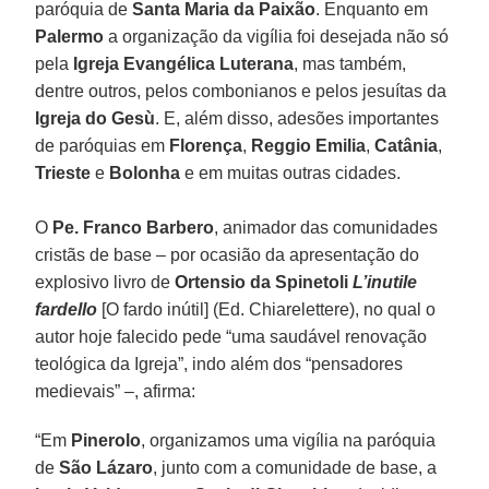
paróquia de
Santa Maria da Paixão
. Enquanto em
Palermo
a organização da vigília foi desejada não só
pela
Igreja Evangélica Luterana
, mas também,
dentre outros, pelos combonianos e pelos jesuítas da
Igreja do Gesù
. E, além disso, adesões importantes
de paróquias em
Florença
,
Reggio Emilia
,
Catânia
,
Trieste
e
Bolonha
e em muitas outras cidades.
O
Pe. Franco Barbero
, animador das comunidades
cristãs de base – por ocasião da apresentação do
explosivo livro de
Ortensio da Spinetoli
L’inutile
fardello
[O fardo inútil] (Ed. Chiarelettere), no qual o
autor hoje falecido pede “uma saudável renovação
teológica da Igreja”, indo além dos “pensadores
medievais” –, afirma:
“Em
Pinerolo
, organizamos uma vigília na paróquia
de
São Lázaro
, junto com a comunidade de base, a