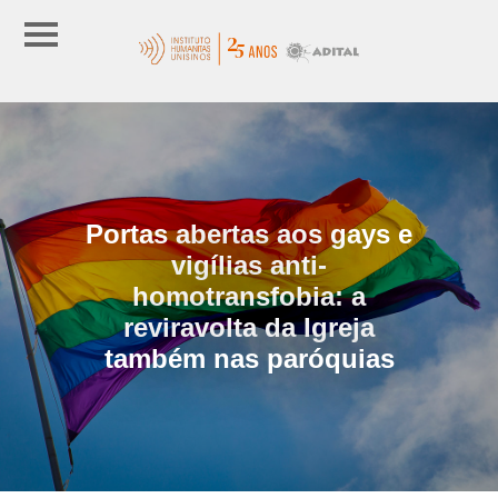
Portas abertas aos gays e
vigílias anti-
homotransfobia: a
reviravolta da Igreja
também nas paróquias