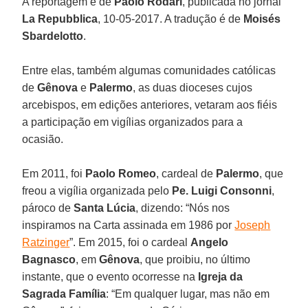
A reportagem é de
Paolo Rodari
, publicada no jornal
La Repubblica
, 10-05-2017. A tradução é de
Moisés
Sbardelotto
.
Entre elas, também algumas comunidades católicas
de
Gênova
e
Palermo
, as duas dioceses cujos
arcebispos, em edições anteriores, vetaram aos fiéis
a participação em vigílias organizados para a
ocasião.
Em 2011, foi
Paolo Romeo
, cardeal de
Palermo
, que
freou a vigília organizada pelo
Pe. Luigi Consonni
,
pároco de
Santa Lúcia
, dizendo: “Nós nos
inspiramos na Carta assinada em 1986 por
Joseph
Ratzinger
”. Em 2015, foi o cardeal
Angelo
Bagnasco
, em
Gênova
, que proibiu, no último
instante, que o evento ocorresse na
Igreja da
Sagrada Família
: “Em qualquer lugar, mas não em