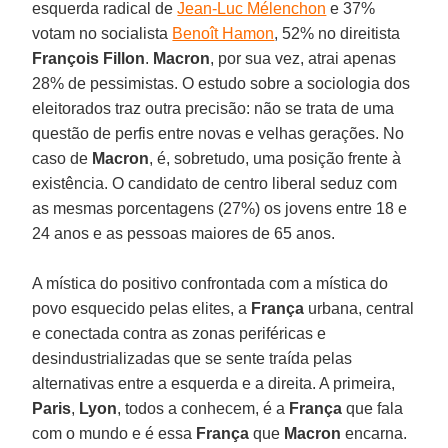
esquerda radical de
Jean-Luc Mélenchon
e 37%
votam no socialista
Benoît Hamon
, 52% no direitista
François Fillon
.
Macron
, por sua vez, atrai apenas
28% de pessimistas. O estudo sobre a sociologia dos
eleitorados traz outra precisão: não se trata de uma
questão de perfis entre novas e velhas gerações. No
caso de
Macron
, é, sobretudo, uma posição frente à
existência. O candidato de centro liberal seduz com
as mesmas porcentagens (27%) os jovens entre 18 e
24 anos e as pessoas maiores de 65 anos.
A mística do positivo confrontada com a mística do
povo esquecido pelas elites, a
França
urbana, central
e conectada contra as zonas periféricas e
desindustrializadas que se sente traída pelas
alternativas entre a esquerda e a direita. A primeira,
Paris
,
Lyon
, todos a conhecem, é a
França
que fala
com o mundo e é essa
França
que
Macron
encarna.