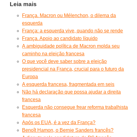
Leia mais
França. Macron ou Mélenchon, o dilema da
esquerda
França: a esquerda vive, quando não se rende
França. Apoio ao candidato líquido
A ambiguidade política de Macron molda seu
caminho na eleição francesa
O que você deve saber sobre a eleição
presidencial na França, crucial para o futuro da
Europa
A esquerda francesa, fragmentada em seis
Não há declaração que possa ajudar a direita
francesa
Esquerda não consegue frear reforma trabalhista
francesa
Após os EUA, é a vez da França?
Benoît Hamon, o Bernie Sanders francês?