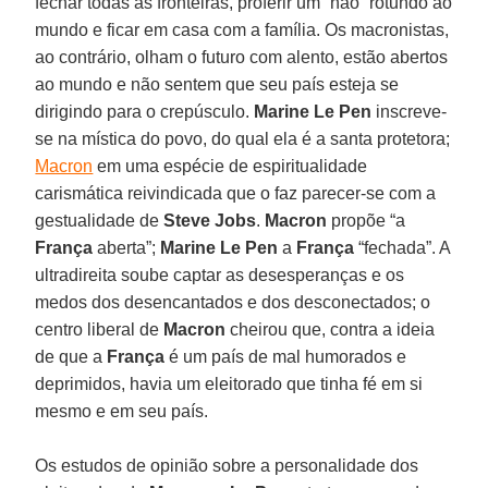
fechar todas as fronteiras, proferir um “não” rotundo ao
mundo e ficar em casa com a família. Os macronistas,
ao contrário, olham o futuro com alento, estão abertos
ao mundo e não sentem que seu país esteja se
dirigindo para o crepúsculo.
Marine Le Pen
inscreve-
se na mística do povo, do qual ela é a santa protetora;
Macron
em uma espécie de espiritualidade
carismática reivindicada que o faz parecer-se com a
gestualidade de
Steve Jobs
.
Macron
propõe “a
França
aberta”;
Marine Le Pen
a
França
“fechada”. A
ultradireita soube captar as desesperanças e os
medos dos desencantados e dos desconectados; o
centro liberal de
Macron
cheirou que, contra a ideia
de que a
França
é um país de mal humorados e
deprimidos, havia um eleitorado que tinha fé em si
mesmo e em seu país.
Os estudos de opinião sobre a personalidade dos