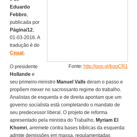
Eduardo
Febbro
,
publicada por
Página/12
,
01-03-2016. A
tradução é do
Cepat
.
Fonte:
http://goo.gl/kggCR1
O presidente
Hollande
e
seu primeiro-ministro
Manuel Valls
deram o passo e
propõem mexer no sacrossanto regime do trabalho.
Analistas de esquerda e de direita apontam que um
governo socialista está completando o mandato de
seu predecessor liberal. O projeto de reforma
apresentado pela ministra do Trabalho,
Myriam El
Khomri
, arremete contra bases bíblicas da esquerda:
admite demissões em massa, regulamentadas