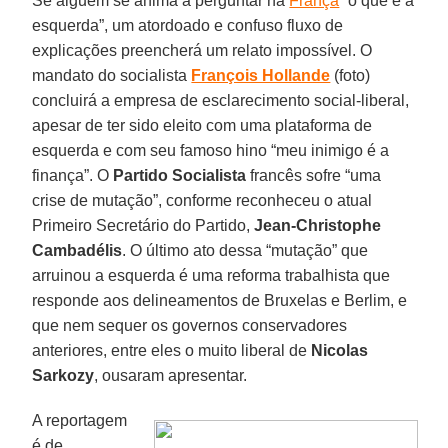
Se alguém se anima a perguntar na
França
“o que é a
esquerda”, um atordoado e confuso fluxo de
explicações preencherá um relato impossível. O
mandato do socialista
François Hollande
(foto)
concluirá a empresa de esclarecimento social-liberal,
apesar de ter sido eleito com uma plataforma de
esquerda e com seu famoso hino “meu inimigo é a
finança”. O
Partido Socialista
francês sofre “uma
crise de mutação”, conforme reconheceu o atual
Primeiro Secretário do Partido,
Jean-Christophe
Cambadélis
. O último ato dessa “mutação” que
arruinou a esquerda é uma reforma trabalhista que
responde aos delineamentos de Bruxelas e Berlim, e
que nem sequer os governos conservadores
anteriores, entre eles o muito liberal de
Nicolas
Sarkozy
, ousaram apresentar.
A reportagem
é de