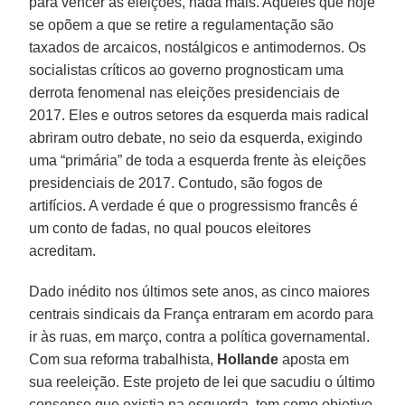
para vencer as eleições, nada mais. Aqueles que hoje
se opõem a que se retire a regulamentação são
taxados de arcaicos, nostálgicos e antimodernos. Os
socialistas críticos ao governo prognosticam uma
derrota fenomenal nas eleições presidenciais de
2017. Eles e outros setores da esquerda mais radical
abriram outro debate, no seio da esquerda, exigindo
uma “primária” de toda a esquerda frente às eleições
presidenciais de 2017. Contudo, são fogos de
artifícios. A verdade é que o progressismo francês é
um conto de fadas, no qual poucos eleitores
acreditam.
Dado inédito nos últimos sete anos, as cinco maiores
centrais sindicais da França entraram em acordo para
ir às ruas, em março, contra a política governamental.
Com sua reforma trabalhista,
Hollande
aposta em
sua reeleição. Este projeto de lei que sacudiu o último
consenso que existia na esquerda, tem como objetivo