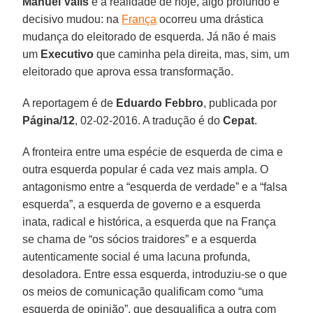
Manuel Valls
e a realidade de hoje, algo profundo e
decisivo mudou: na
França
ocorreu uma drástica
mudança do eleitorado de esquerda. Já não é mais
um
Executivo
que caminha pela direita, mas, sim, um
eleitorado que aprova essa transformação.
A reportagem é de
Eduardo Febbro
, publicada por
Página/12
, 02-02-2016. A tradução é do
Cepat
.
A fronteira entre uma espécie de esquerda de cima e
outra esquerda popular é cada vez mais ampla. O
antagonismo entre a “esquerda de verdade” e a “falsa
esquerda”, a esquerda de governo e a esquerda
inata, radical e histórica, a esquerda que na França
se chama de “os sócios traidores” e a esquerda
autenticamente social é uma lacuna profunda,
desoladora. Entre essa esquerda, introduziu-se o que
os meios de comunicação qualificam como “uma
esquerda de opinião”, que desqualifica a outra com