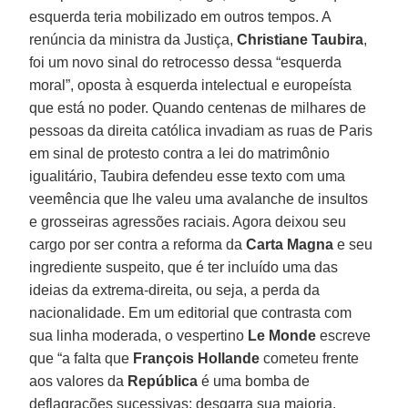
esquerda teria mobilizado em outros tempos. A
renúncia da ministra da Justiça,
Christiane Taubira
,
foi um novo sinal do retrocesso dessa “esquerda
moral”, oposta à esquerda intelectual e europeísta
que está no poder. Quando centenas de milhares de
pessoas da direita católica invadiam as ruas de Paris
em sinal de protesto contra a lei do matrimônio
igualitário, Taubira defendeu esse texto com uma
veemência que lhe valeu uma avalanche de insultos
e grosseiras agressões raciais. Agora deixou seu
cargo por ser contra a reforma da
Carta Magna
e seu
ingrediente suspeito, que é ter incluído uma das
ideias da extrema-direita, ou seja, a perda da
nacionalidade. Em um editorial que contrasta com
sua linha moderada, o vespertino
Le Monde
escreve
que “a falta que
François Hollande
cometeu frente
aos valores da
República
é uma bomba de
deflagrações sucessivas: desgarra sua maioria,