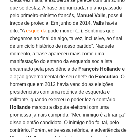
Cada vez mais, a esquerda se parece com um sonho
que se desfaz. A frase pronunciada no ano passado
pelo primeiro-ministro francês,
Manuel Valls
, possui
traços de profecia. Em junho de 2014,
Valls
havia
dito: “A
esquerda
pode morrer (...). Sentimos que
chegamos ao final de algo, talvez, inclusive, ao final
de um ciclo histórico de nosso partido”. Naquele
momento, a frase apareceu mais como uma
manifestação do enterro da esquerda socialista
encarnado pela presidência de
François Hollande
e
a ação governamental de seu chefe do
Executivo
. O
homem que em 2012 havia vencido as eleições
presidenciais com uma retórica de esquerda e
militante, quando exerceu o poder fez o contrário.
Hollande
marcou a disputa eleitoral com uma
promessa jamais cumprida: “Meu inimigo é a finança”,
disse o então candidato. O inimigo não foi tal, pelo
contrário. Porém, entre essa retórica, a advertência de