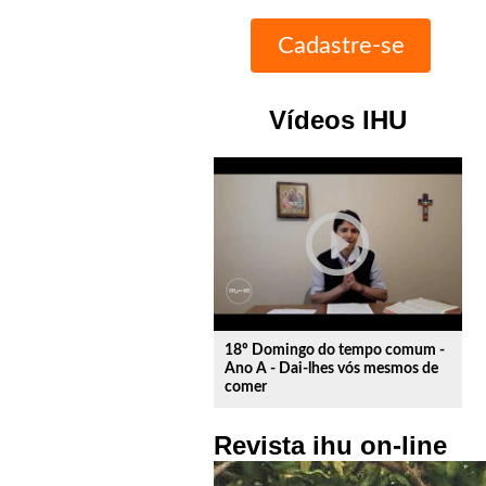
Vídeos IHU
play_circle_outline
18º Domingo do tempo comum -
Ano A - Dai-lhes vós mesmos de
comer
Revista ihu on-line