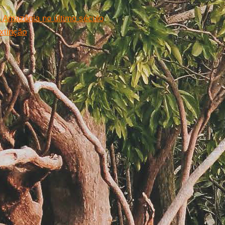
 Amazônia no último século
xtinção