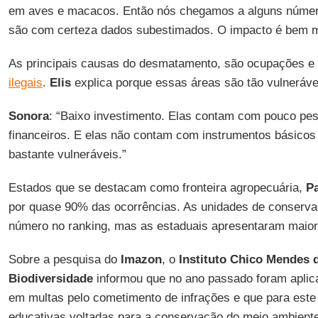
em aves e macacos. Então nós chegamos a alguns número
são com certeza dados subestimados. O impacto é bem m
As principais causas do desmatamento, são ocupações e
ilegais
.
Elis
explica porque essas áreas são tão vulneráve
Sonora
: “Baixo investimento. Elas contam com pouco pe
financeiros. E elas não contam com instrumentos básicos 
bastante vulneráveis.”
Estados que se destacam como fronteira agropecuária,
P
por quase 90% das ocorrências. As unidades de conserva
número no ranking, mas as estaduais apresentaram maio
Sobre a pesquisa do
Imazon
, o
Instituto Chico Mendes 
Biodiversidade
informou que no ano passado foram aplic
em multas pelo cometimento de infrações e que para este
educativas voltadas para a conservação do meio ambient