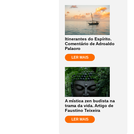
Itinerantes do Espírito.
Comentário de Adroaldo
Palaoro
LER MAIS
A mística zen budista na
trama da vida. Artigo de
Faustino Teixeira
LER MAIS