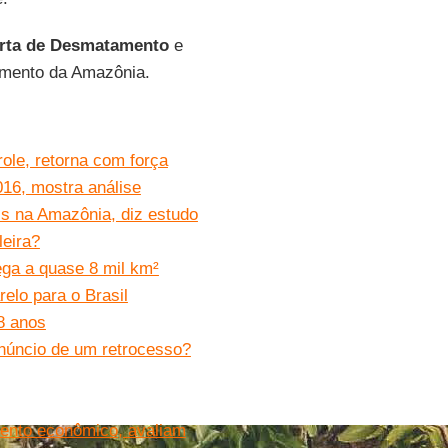
erta de Desmatamento
e
amento da Amazônia.
ole, retorna com força
16, mostra análise
s na Amazônia, diz estudo
leira?
ga a quase 8 mil km²
lo para o Brasil
8 anos
núncio de um retrocesso?
ento econômico, avaliam