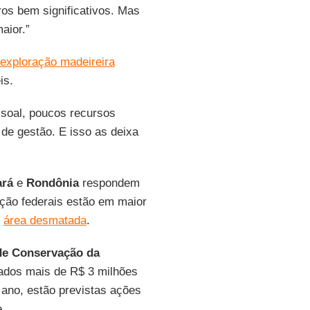
s bem significativos. Mas
aior.”
exploração madeireira
is.
ssoal, poucos recursos
de gestão. E isso as deixa
ará
e
Rondônia
respondem
ção federais estão em maior
r
área desmatada
.
de Conservação da
ados mais de R$ 3 milhões
 ano, estão previstas ações
e.