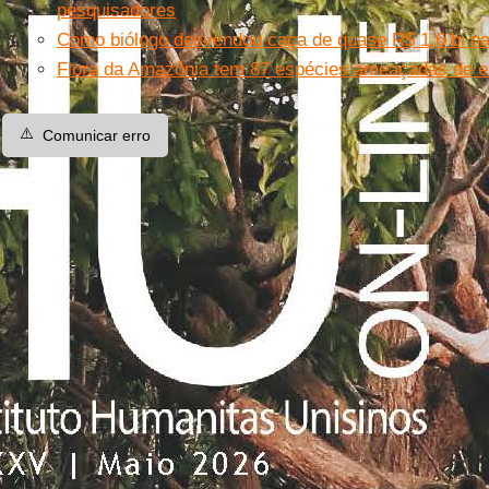
pesquisadores
Como biólogo desvendou caça de quase R$ 1,6 bi na
Flora da Amazônia tem 87 espécies ameaçadas de e
⚠️
Comunicar erro