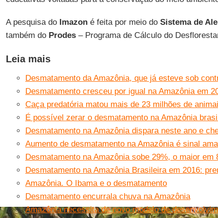
A pesquisa do
Imazon
é feita por meio do
Sistema de Al
também do
Prodes
– Programa de Cálculo do Desflorest
Leia mais
Desmatamento da Amazônia, que já esteve sob contr
Desmatamento cresceu por igual na Amazônia em 20
Caça predatória matou mais de 23 milhões de animai
É possível zerar o desmatamento na Amazônia brasi
Desmatamento na Amazônia dispara neste ano e che
Aumento de desmatamento na Amazônia é sinal amare
Desmatamento na Amazônia sobe 29%, o maior em 
Desmatamento na Amazônia Brasileira em 2016: pre
Amazônia. O Ibama e o desmatamento
Desmatamento encurrala chuva na Amazônia
Amazônia necessita de novo modelo de desenvolvim