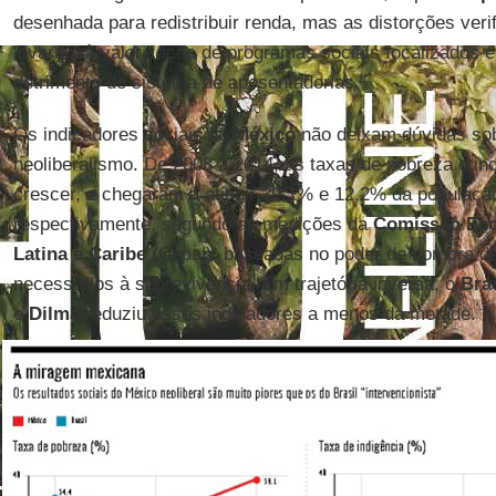
desenhada para redistribuir renda, mas as distorções ver
levaram à valorização de programas sociais focalizados e
detrimento do sistema de aposentadorias.”
Os indicadores sociais do
México
não deixam dúvidas sob
neoliberalismo. De 2008 a 2014, as taxas de pobreza e in
crescer, e chegaram a atingir 39,1% e 12,2% da populaçã
respectivamente, segundo as medições da
Comissão Eco
Latina e Caribe
(Cepal), baseadas no poder de compra de
necessários à sobrevivência. Em trajetória inversa, o
Bras
e
Dilma
reduziu esses indicadores a menos da metade.