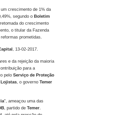
m um crescimento de 1% da
 0,49%, segundo o
Boletim
a retomada do crescimento
nto, o titular da Fazenda
 reformas prometidas.
apital
, 13-02-2017.
res e da rejeição da maioria
ontribuição para a
ro pelo
Serviço de Proteção
Lojistas
, o governo
Temer
ia
”, ameaçou uma das
DB
, partido de
Temer
.
l
, até pela pressão de