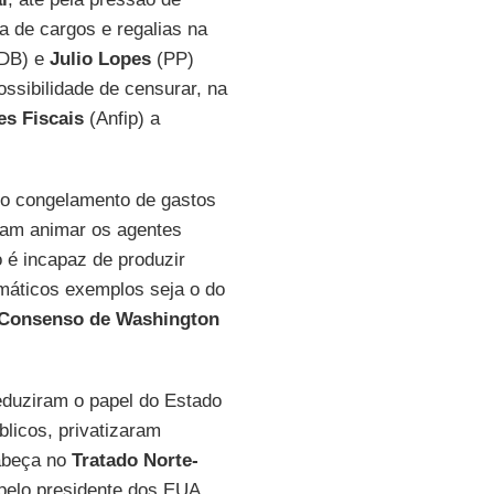
a de cargos e regalias na
DB) e
Julio Lopes
(PP)
ssibilidade de censurar, na
es Fiscais
(Anfip) a
 do congelamento de gastos
sam animar os agentes
o é incapaz de produzir
máticos exemplos seja o do
Consenso de Washington
eduziram o papel do Estado
licos, privatizaram
cabeça no
Tratado Norte-
pelo presidente dos EUA,