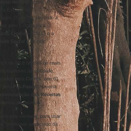
uição de 1988
prevê um
l o Estado, os
uais. O déficit, segundo a
ados pelo Estado para
ucro Líquido
(CSLL) e a
dade Social
(Cofins),
cit de 85,8 bilhões de reais
quisadores da entidade,
cadados pela
Cofins
, dos 61
s pelo
PIS-Pasep
. Haveria
esvinculação das Receitas
úncias de receitas”.
, uma pós-verdade, para usar
ni
, professor associado da