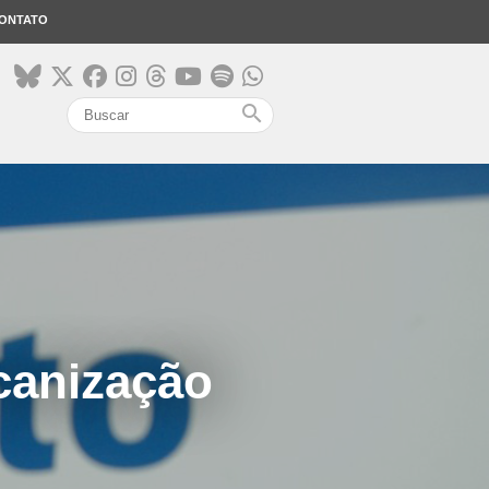
ONTATO
search
canização