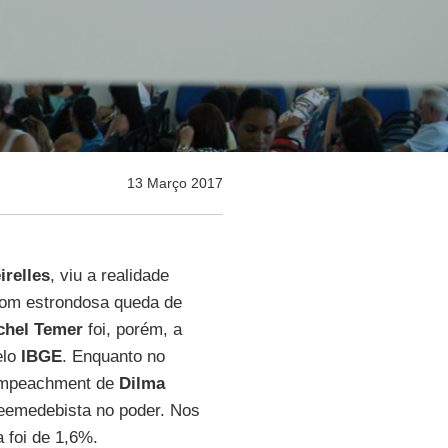
13 Março 2017
irelles
, viu a realidade
com estrondosa queda de
chel Temer
foi, porém, a
elo
IBGE
. Enquanto no
 impeachment de
Dilma
peemedebista no poder. Nos
 foi de 1,6%.