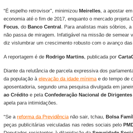
“É espelho retrovisor”, minimizou
Meirelles
, a apostar e
economia até o fim de 2017, enquanto o mercado projeta
Focus
, do
Banco Central
. Para analistas mais sóbrios, 
não passa de miragem. Infatigável na missão de semear ve
diz vislumbrar um crescimento robusto com o avanço das
A reportagem é de
Rodrigo Martins
, publicada por
CartaC
Diante da relutância de parcela expressiva dos parlamenta
da população à
elevação da idade mínima
e do tempo de c
aposentadoria, segundo uma pesquisa divulgada em janei
ao Crédito
e pela
Confederação Nacional de Dirigentes 
apela para intimidações.
“Se a
reforma da Previdência
não sair, tchau,
Bolsa Famíl
peças publicitárias veiculadas nas redes sociais pelo
PM
Deputados resistentes à dilapidação da
Seguridade Socia