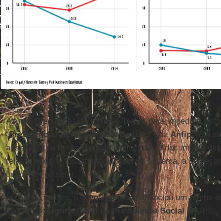
Gráfico: CartaCapital
As movimentações da base de
Temer
para impedir a circ
“
Previdência: Reformar para excluir?
”, da
Anfip
, têm a
assentada na desonestidade intelectual. O documento de
relacionados à “insustentabilidade” do sistema, a começar
um déficit no setor.
No fim de janeiro, o governo federal anunciou um rombo d
contas do
Regime Geral da Previdência Social
(RGPS), o