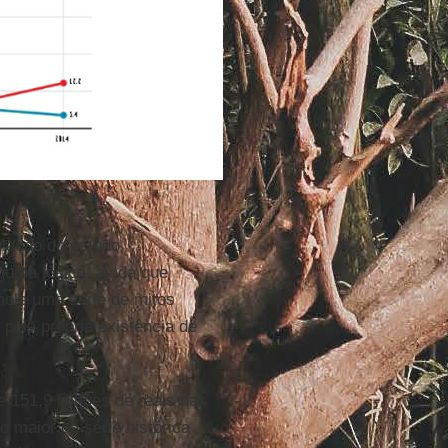
ulação do estudo
lguma lógica, ainda que
mole uma série de mitos
 pela própria existência de
e 151,9 bilhões de reais nas
 maior da série histórica