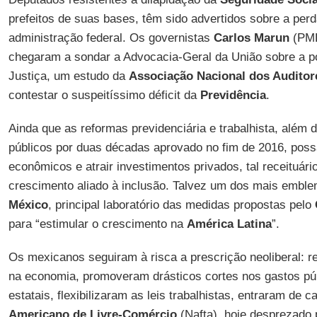
prefeitos de suas bases, têm sido advertidos sobre a perd
administração federal. Os governistas
Carlos Marun
(PM
chegaram a sondar a Advocacia-Geral da União sobre a po
Justiça, um estudo da
Associação Nacional dos Auditor
contestar o suspeitíssimo déficit da
Previdência
.
Ainda que as reformas previdenciária e trabalhista, além
públicos por duas décadas aprovado no fim de 2016, pos
econômicos e atrair investimentos privados, tal receituári
crescimento aliado à inclusão. Talvez um dos mais emble
México
, principal laboratório das medidas propostas pelo
para “estimular o crescimento na
América Latina
”.
Os mexicanos seguiram à risca a prescrição neoliberal: r
na economia, promoveram drásticos cortes nos gastos púb
estatais, flexibilizaram as leis trabalhistas, entraram de 
Americano de Livre-Comércio
(Nafta), hoje desprezado 