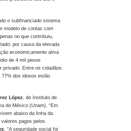
do o subfinanciado sistema
 um modelo de contas com
apenas no que contribuiu,
tado: por causa da elevada
lação economicamente ativa
édio de 4 mil pesos
r privado. Entre os cidadãos
, 77% dos idosos estão
rez López
, do Instituto de
ma do México (Unam). “Em
ivem abaixo da linha da
 valores pagos pelos
ez
. “A seguridade social foi