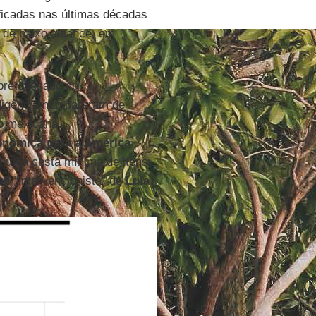
ificadas nas últimas décadas
 de baixo alcance, em
re o legado do
digência não pararam de
o mexicana,
nômica para a América
 uma cesta mínima de itens
il
“intervencionista” de
Lula