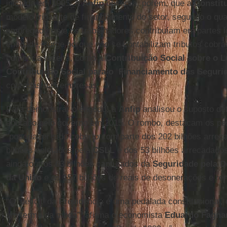
iniciada em 1995. A
Anfip
observa, porém, que a
Constit
modelo tripartite de financiamento do setor, segundo o qua
empregadores e os trabalhadores contribuíam em partes ig
entidade, surge porque não se contabilizam tributos cobr
compor a receita, como a
Contribuição Social sobre o L
Contribuição Social para o Financiamento das Seguri
cobradas das empresas.
Para demonstrar o engodo, a
Anfip
analisou o suposto défi
apurado pelo governo em 2015. O rombo, destacam os pes
“poderia ter sido coberto com parte dos 202 bilhões arre
bilhões coletados pela
CSLL
e dos 53 bilhões arrecadado
ainda outros 63 bilhões capturados da
Seguridade pela D
da União
e os 157 bilhões de reais de desonerações e ren
“O ‘déficit’ da Previdência é uma pedalada constitucional
um termo da moda”, afirma o economista
Eduardo Fagna