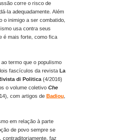
ussão corre o risco de
ordá-la adequadamente. Além
 o inimigo a ser combatido,
lismo usa contra seus
e é mais forte, como fica
r ao termo que o populismo
dois fascículos da revista
La
ivista di Politica
(4/2016)
os o volume coletivo
Che
14), com artigos de
Badiou
,
ismo em relação à parte
 noção de povo sempre se
, contraditoriamente, faz