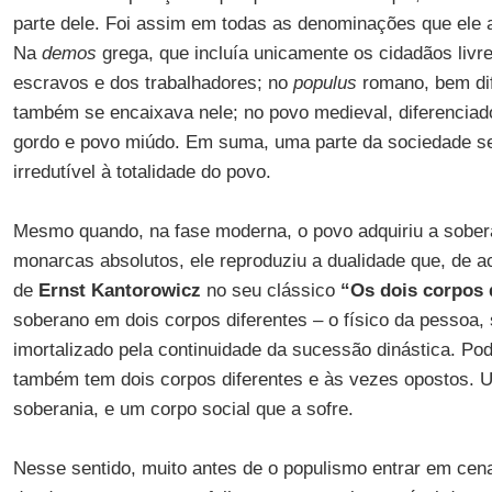
parte dele. Foi assim em todas as denominações que ele 
Na
demos
grega, que incluía unicamente os cidadãos liv
escravos e dos trabalhadores; no
populus
romano, bem dif
também se encaixava nele; no povo medieval, diferenciado
gordo e povo miúdo. Em suma, uma parte da sociedade 
irredutível à totalidade do povo.
Mesmo quando, na fase moderna, o povo adquiriu a sober
monarcas absolutos, ele reproduziu a dualidade que, de a
de
Ernst Kantorowicz
no seu clássico
“Os dois corpos 
soberano em dois corpos diferentes – o físico da pessoa, su
imortalizado pela continuidade da sucessão dinástica. Po
também tem dois corpos diferentes e às vezes opostos. Um
soberania, e um corpo social que a sofre.
Nesse sentido, muito antes de o populismo entrar em cen