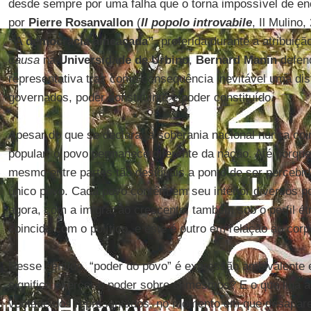
desde sempre por uma falha que o torna impossível de e
por
Pierre Rosanvallon
(
Il popolo introvabile
, Il Mulino
“A democracia ameaçada”
, proferida durante a atribuiç
causa
na
Universidade de Urbino
,
Bernard Manin
defen
representativa traz como consequência inevitável uma dis
governados, poder constituinte e poder constituído.
Apesar do que se declara, a soberania nacional nunca co
popular; o povo permanece diferente da nação. Até porque 
mesmo entre partes tão desiguais a ponto de ser percebi
único povo. Cada povo contém em seu interior diversos pov
agora, com a imigração crescente, também sob o perfil étn
coincide com o político, e este é outro em relação ao corp
Nesse sentido, “poder do povo” é expressão ambivalente e
significa exercer o poder sobre si mesmos? E o que liga 
vontade dos representados, no momento em que desapar