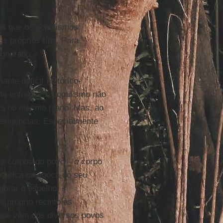
nas que os populismos
s próprios fins. Para
ignorado.
te déficit histórico-
de enfrentar o populismo não
das no mesmo plano. Mas, ao
 exigências. Especialmente
is corpos do povo – o corpo
política na época do seu
uebrar o espelho
o próprio recinto às
 que vêm dos diversos povos