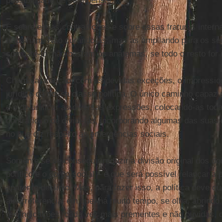
possibilidade de se repensar.
É sobre essas contradições e sobre essas fraturas inter
trabalham. Não curando-as, mas as ampliando para os seu
combatê-lo, não bastam os anátemas, se todo o resto for 
Chama a atenção, com as devidas exceções, o impressionan
jurídico da nossa classe política. O único caminho capaz 
é o de unificar as diversas expressões, colocando-as to
contrário, o de dividi-las, incorporando algumas das suas
no que diz respeito às emergências sociais.
Somente se se conseguir reduzir a divisão original dos do
político e o corpo social – é que será possível relançar a 
aparente declínio. Mas, para fazer isso, a política deve q
autorreferencial em que, há muito tempo, se olha, abrindo 
reivindicações, cada vez mais prementes e não ouvidas,