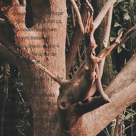
as decisões não estão
ação”: que uns estão no lugar
tuição, que o povo autoriza,
stituições modernas foram
isso, mas em todas as
ortes. Além disso, sobre o
real, o da declaração de
a disponibilidade.
z em quando colocar o poder
 a assimetria entre
r a resposta através da
 – sim ou não – que reduz
as escolhas políticas. Trata-
 e excludente, além disso
que selou o
Brexit
sem a