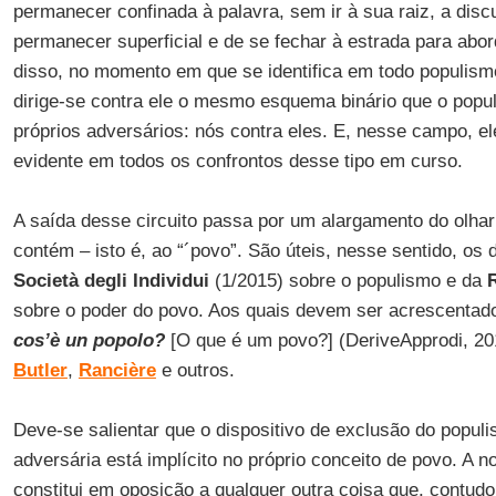
permanecer confinada à palavra, sem ir à sua raiz, a disc
permanecer superficial e de se fechar à estrada para ab
disso, no momento em que se identifica em todo populismo
dirige-se contra ele o mesmo esquema binário que o popu
próprios adversários: nós contra eles. E, nesse campo, el
evidente em todos os confrontos desse tipo em curso.
A saída desse circuito passa por um alargamento do olha
contém – isto é, ao “´povo”. São úteis, nesse sentido, os 
Società degli Individui
(1/2015) sobre o populismo e da
R
sobre o poder do povo. Aos quais devem ser acrescentad
cos’è un popolo?
[O que é um povo?] (DeriveApprodi, 20
Butler
,
Rancière
e outros.
Deve-se salientar que o dispositivo de exclusão do popul
adversária está implícito no próprio conceito de povo. A
constitui em oposição a qualquer outra coisa que, contudo