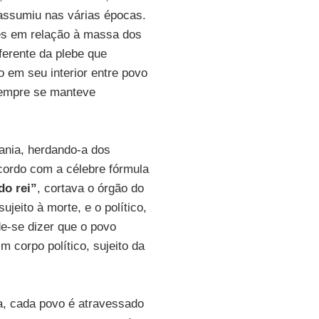
assumiu nas várias épocas.
res em relação à massa dos
erente da plebe que
 em seu interior entre povo
sempre se manteve
ania, herdando-a dos
cordo com a célebre fórmula
do rei”
, cortava o órgão do
jeito à morte, e o político,
de-se dizer que o povo
 corpo político, sujeito da
a, cada povo é atravessado