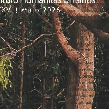
mandato? No sistema representativo, aqueles que tomam 
sujeitos à vontade dos eleitores. Isto significa “represent
dos outros para representá-los. Naturalmente, há a Consti
mas do qual não é artífice direto. Não por acaso, as Con
escritos por juristas (
Barnave
,
Preuss
,
Mortati
). Não só 
democracias existem instituições não eletivas, como as C
máximo dos poderes soberanos, antigamente prerrogativa 
guerra, o Parlamento tem uma forma de controle, mas não 
Nem mesmo a instituição do referendo, que parece de ve
novamente nas mãos do povo, é um válido contrapeso para
governantes e governados. Cada referendo tende a modela
formulação da pergunta de acordo com um modelo binário
drasticamente a possibilidade de efetivamente determinar 
se de um instrumento, certamente necessário, mas rígido
desprovido de reversibilidade, como provado por aquele 