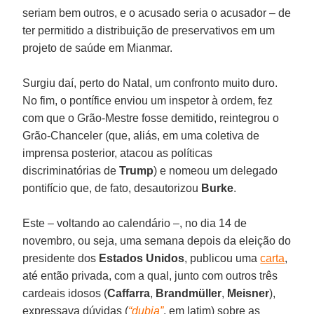
seriam bem outros, e o acusado seria o acusador – de
ter permitido a distribuição de preservativos em um
projeto de saúde em Mianmar.
Surgiu daí, perto do Natal, um confronto muito duro.
No fim, o pontífice enviou um inspetor à ordem, fez
com que o Grão-Mestre fosse demitido, reintegrou o
Grão-Chanceler (que, aliás, em uma coletiva de
imprensa posterior, atacou as políticas
discriminatórias de
Trump
) e nomeou um delegado
pontifício que, de fato, desautorizou
Burke
.
Este – voltando ao calendário –, no dia 14 de
novembro, ou seja, uma semana depois da eleição do
presidente dos
Estados Unidos
, publicou uma
carta
,
até então privada, com a qual, junto com outros três
cardeais idosos (
Caffarra
,
Brandmüller
,
Meisner
),
expressava dúvidas (
“dubia”
, em latim) sobre as