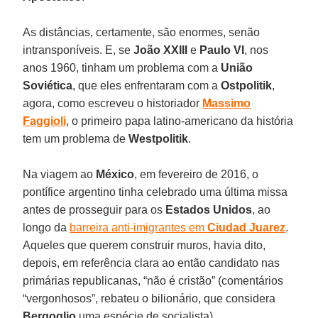
As distâncias, certamente, são enormes, senão
intransponíveis. E, se
João XXIII
e
Paulo
VI
, nos
anos 1960, tinham um problema com a
União
Soviética
, que eles enfrentaram com a
Ostpolitik
,
agora, como escreveu o historiador
Massimo
Faggioli
, o primeiro papa latino-americano da história
tem um problema de
Westpolitik
.
Na viagem ao
México
, em fevereiro de 2016, o
pontífice argentino tinha celebrado uma última missa
antes de prosseguir para os
Estados Unidos
, ao
longo da
barreira anti-imigrantes em
Ciudad Juarez
.
Aqueles que querem construir muros, havia dito,
depois, em referência clara ao então candidato nas
primárias republicanas, “não é cristão” (comentários
“vergonhosos”, rebateu o bilionário, que considera
Bergoglio
uma espécie de socialista)