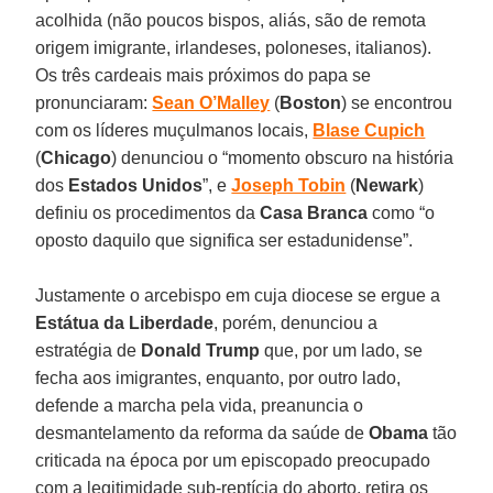
acolhida (não poucos bispos, aliás, são de remota
origem imigrante, irlandeses, poloneses, italianos).
Os três cardeais mais próximos do papa se
pronunciaram:
Sean O’Malley
(
Boston
) se encontrou
com os líderes muçulmanos locais,
Blase Cupich
(
Chicago
) denunciou o “momento obscuro na história
dos
Estados Unidos
”, e
Joseph Tobin
(
Newark
)
definiu os procedimentos da
Casa Branca
como “o
oposto daquilo que significa ser estadunidense”.
Justamente o arcebispo em cuja diocese se ergue a
Estátua da Liberdade
, porém, denunciou a
estratégia de
Donald Trump
que, por um lado, se
fecha aos imigrantes, enquanto, por outro lado,
defende a marcha pela vida, preanuncia o
desmantelamento da reforma da saúde de
Obama
tão
criticada na época por um episcopado preocupado
com a legitimidade sub-reptícia do aborto, retira os