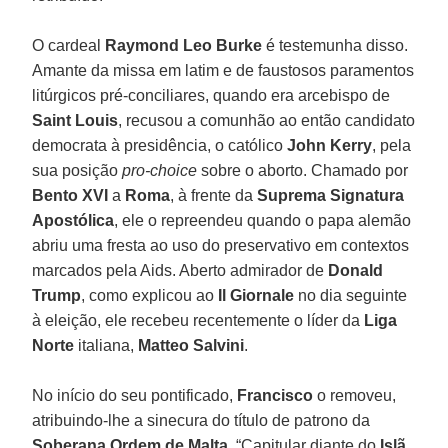
O cardeal
Raymond Leo Burke
é testemunha disso.
Amante da missa em latim e de faustosos paramentos
litúrgicos pré-conciliares, quando era arcebispo de
Saint Louis
, recusou a comunhão ao então candidato
democrata à presidência, o católico
John Kerry
, pela
sua posição
pro-choice
sobre o aborto. Chamado por
Bento XVI
a
Roma
, à frente da
Suprema Signatura
Apostólica
, ele o repreendeu quando o papa alemão
abriu uma fresta ao uso do preservativo em contextos
marcados pela Aids. Aberto admirador de
Donald
Trump
, como explicou ao
Il Giornale
no dia seguinte
à eleição, ele recebeu recentemente o líder da
Liga
Norte
italiana,
Matteo Salvini
.
No início do seu pontificado,
Francisco
o removeu,
atribuindo-lhe a sinecura do título de patrono da
Soberana Ordem de Malta
. “Capitular diante do
Islã