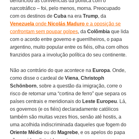
denunciou as conivências da política com o
narcotráfico – foi, pelo menos, morna. Preocupado
com os destinos de
Cuba
na era
Trump
, da
Venezuela
onde
Nicolás Maduro
e a oposição se
confrontam sem poupar golpes
, da
Colômbia
que lida
com o acordo entre governo e guerrilheiros, o papa
argentino, muito popular entre os fiéis, olha com olhos
franzidos para a involução política do seu continente.
Não ao contrário do que acontece na
Europa
. Onde,
como disse o cardeal de
Viena
,
Christoph
Schönborn
, sobre a questão da imigração, corre o
risco de retornar uma “cortina de ferro” que separa os
países centrais e meridionais do
Leste Europeu
. Lá,
os governos (e os fiéis) declaradamente católicos
também são muitas vezes frios, senão até hostis, a
uma acolhida indiscriminada daqueles que fogem do
Oriente Médio
ou do
Magrebe
, e os apelos do papa