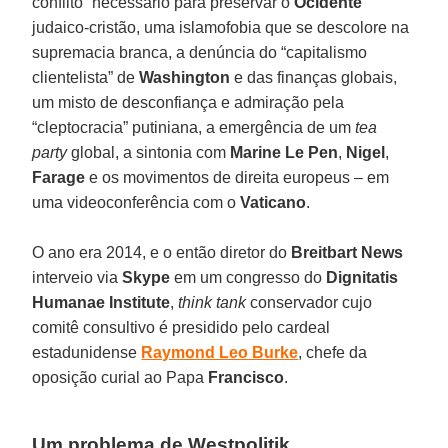
conflito” necessário para preservar o
Ocidente
judaico-cristão, uma islamofobia que se descolore na
supremacia branca, a denúncia do “capitalismo
clientelista” de
Washington
e das finanças globais,
um misto de desconfiança e admiração pela
“cleptocracia” putiniana, a emergência de um
tea
party
global, a sintonia com
Marine Le Pen
,
Nigel
,
Farage
e os movimentos de direita europeus – em
uma videoconferência com o
Vaticano
.
O ano era 2014, e o então diretor do
Breitbart News
interveio via
Skype
em um congresso do
Dignitatis
Humanae Institute
,
think tank
conservador cujo
comitê consultivo é presidido pelo cardeal
estadunidense
Raymond Leo Burke
, chefe da
oposição curial ao Papa
Francisco
.
Um problema de Westpolitik