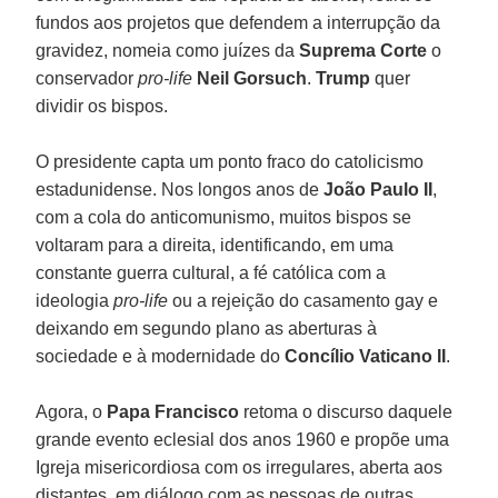
fundos aos projetos que defendem a interrupção da
gravidez, nomeia como juízes da
Suprema Corte
o
conservador
pro-life
Neil Gorsuch
.
Trump
quer
dividir os bispos.
O presidente capta um ponto fraco do catolicismo
estadunidense. Nos longos anos de
João Paulo II
,
com a cola do anticomunismo, muitos bispos se
voltaram para a direita, identificando, em uma
constante guerra cultural, a fé católica com a
ideologia
pro-life
ou a rejeição do casamento gay e
deixando em segundo plano as aberturas à
sociedade e à modernidade do
Concílio Vaticano II
.
Agora, o
Papa Francisco
retoma o discurso daquele
grande evento eclesial dos anos 1960 e propõe uma
Igreja misericordiosa com os irregulares, aberta aos
distantes, em diálogo com as pessoas de outras