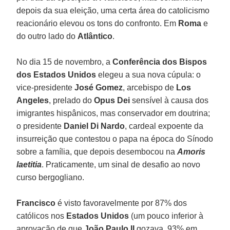
depois da sua eleição, uma certa área do catolicismo
reacionário elevou os tons do confronto. Em
Roma
e
do outro lado do
Atlântico
.
No dia 15 de novembro, a
Conferência dos Bispos
dos Estados Unidos
elegeu a sua nova cúpula: o
vice-presidente
José Gomez
, arcebispo de
Los
Angeles
, prelado do
Opus Dei
sensível à causa dos
imigrantes hispânicos, mas conservador em doutrina;
o presidente
Daniel Di Nardo
, cardeal expoente da
insurreição que contestou o papa na época do Sínodo
sobre a família, que depois desembocou na
Amoris
laetitia
. Praticamente, um sinal de desafio ao novo
curso bergogliano.
Francisco
é visto favoravelmente por 87% dos
católicos nos
Estados Unidos
(um pouco inferior à
aprovação de que
João Paulo II
gozava, 93% em