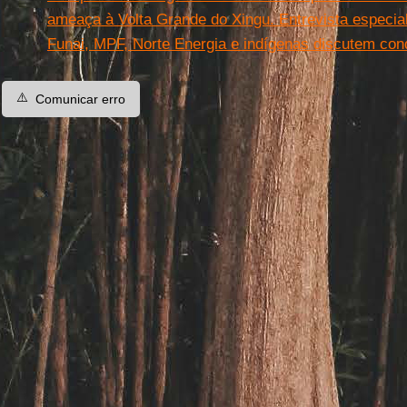
ameaça à Volta Grande do Xingu. Entrevista especia
Funai, MPF, Norte Energia e indígenas discutem con
⚠️
Comunicar erro