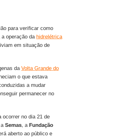
ão para verificar como
da a operação da
hidrelétrica
viviam em situação de
ígenas da
Volta Grande do
heciam o que estava
 conduzidas a mudar
onseguir permanecer no
 ocorrer no dia 21 de
 a
Semas
, a
Fundação
erá aberto ao público e