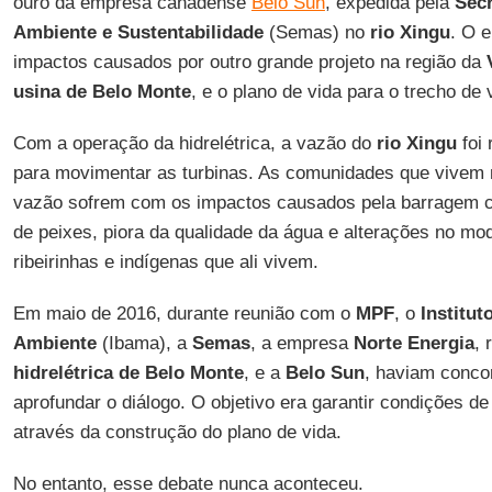
ouro da empresa canadense
Belo Sun
, expedida pela
Secr
Ambiente e Sustentabilidade
(Semas) no
rio Xingu
. O 
impactos causados por outro grande projeto na região da
usina de Belo Monte
, e o plano de vida para o trecho de 
Com a operação da hidrelétrica, a vazão do
rio Xingu
foi
para movimentar as turbinas. As comunidades que vivem 
vazão sofrem com os impactos causados pela barragem c
de peixes, piora da qualidade da água e alterações no mo
ribeirinhas e indígenas que ali vivem.
Em maio de 2016, durante reunião com o
MPF
, o
Institut
Ambiente
(Ibama), a
Semas
, a empresa
Norte Energia
, 
hidrelétrica de Belo Monte
, e a
Belo Sun
, haviam conco
aprofundar o diálogo. O objetivo era garantir condições d
através da construção do plano de vida.
No entanto, esse debate nunca aconteceu.