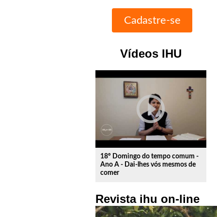
Vídeos IHU
play_circle_outline
18º Domingo do tempo comum -
Ano A - Dai-lhes vós mesmos de
comer
Revista ihu on-line