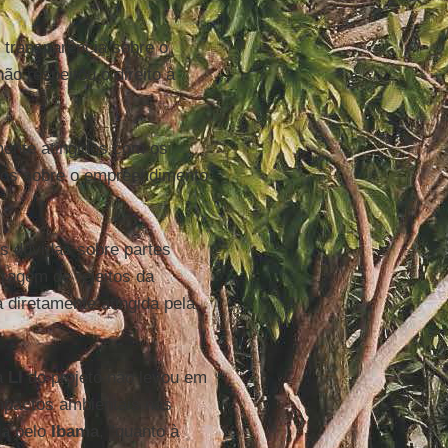
 transparência sobre o
o respeitou o direito à
mente atingidos com os
dos sobre o empreendimento
s dúvidas sobre partes
ragem de rejeitos da
 diretamente atingida pela
a
LI
do projeto não levou em
mpactos ambientais nas
da pelo
Ibama
, “quanto à