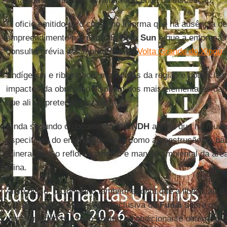
instalada a mina sem ter ainda a licença de instalação.
O oficio emitido pelo conselho informa que há ausência de
empreendimento por parte da
Belo Sun
e que a empresa nã
consulta prévia aos moradores da
Volta Grande do Xingu
.
“Indígenas e ribeirinhos, moradores da região e potencial
impactos da obra, não dispõem dos mais elementares da
que ali se pretende instalar”, diz.
Ainda segundo o documento, o
CNDH
afirma que há muita
especificas do empreendimento como a construção da bar
mineração e o reflorestamento e manejo ambiental da área
mina.
Além disso, o Conselho também aponta que a liberação d
consideração a avaliação conclusiva da
Funai
sobre os i
terras indígenas e nem quanto a condicionante determina