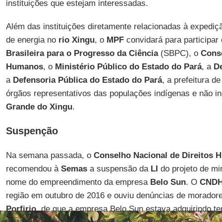
instituições que estejam interessadas.
Além das instituições diretamente relacionadas à expediç
de energia no
rio Xingu
, o
MPF
convidará para participar
Brasileira para o Progresso da Ciência
(SBPC), o
Conse
Humanos
, o
Ministério Público do Estado do Pará
, a
De
a
Defensoria Pública do Estado do Pará
, a prefeitura d
órgãos representativos das populações indígenas e não 
Grande do Xingu
.
Suspenção
Na semana passada, o
Conselho Nacional de Direitos
recomendou à
Semas
a suspensão da
LI
do projeto de m
nome do empreendimento da empresa
Belo Sun
. O
CND
região em outubro de 2016 e ouviu denúncias de morador
Porfirio
, de que a empresa Belo Sun estava adquirindo te