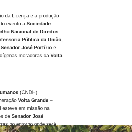
ão da Licença e a produção
 do evento a
Sociedade
lho Nacional de Direitos
fensoria Pública da União
,
e
Senador José Porfírio
e
indígenas moradoras da
Volta
 Humanos
(CNDH)
ineração
Volta Grande
–
H
esteve em missão na
es de
Senador José
rras no entorno onde será