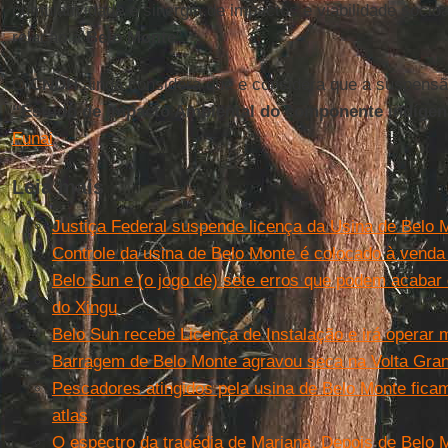
cumulatividade e sinergia de impactos e viabilidade socio
relação à
Belo Monte
”.
O
CNDH
ainda considera que e considera que a suspensã
“Estudo de Impacto Ambiental do componente indígen
Funai
.
Leia mais
Justiça Federal suspende licença da Usina de Belo 
Controle da usina de Belo Monte é colocado à venda
Belo Sun e (o jogo de) sete erros que podem acabar
do Xingu
Belo Sun recebe Licença de Instalação e irá operar 
Barragem de Belo Monte agravou seca na Volta Gran
Pescadores atingidos pela usina de Belo Monte fica
atlas
O espectro da tragédia de Mariana. Depois de Belo 