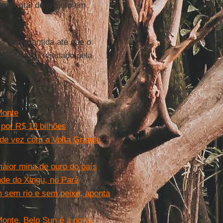
ambiental do projeto em
o seja mantida até que o
a
(EIA-CI), rejeitado pela
Monte
 por R$ 10 bilhões
 de vez com a Volta Grande
maior mina de ouro do país
de do Xingu, no Pará
m sem rio e sem peixe, aponta
Monte, Belo Sun é a nova