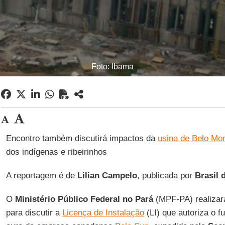
Foto: Ibama
Encontro também discutirá impactos da
usina de Belo Mo
dos indígenas e ribeirinhos
A reportagem é de
Lilian Campelo
, publicada por
Brasil 
O
Ministério Público Federal no Pará
(MPF-PA) realizar
para discutir a
Licença de Instalação
(LI) que autoriza o 