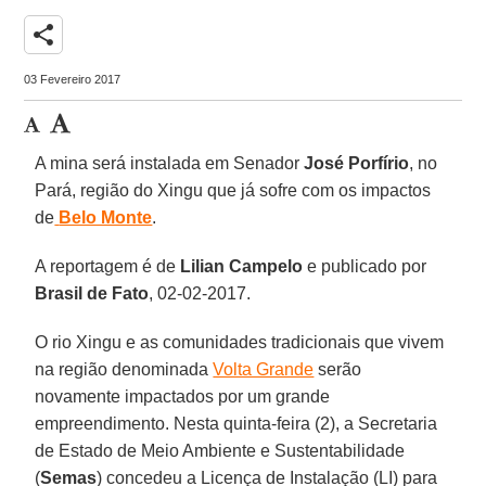
share
03 Fevereiro 2017
A mina será instalada em Senador
José Porfírio
, no
Pará, região do Xingu que já sofre com os impactos
de
Belo Monte
.
A reportagem é de
Lilian Campelo
e publicado por
Brasil de Fato
, 02-02-2017.
O rio Xingu e as comunidades tradicionais que vivem
na região denominada
Volta Grande
serão
novamente impactados por um grande
empreendimento. Nesta quinta-feira (2), a Secretaria
de Estado de Meio Ambiente e Sustentabilidade
(
Semas
) concedeu a Licença de Instalação (LI) para