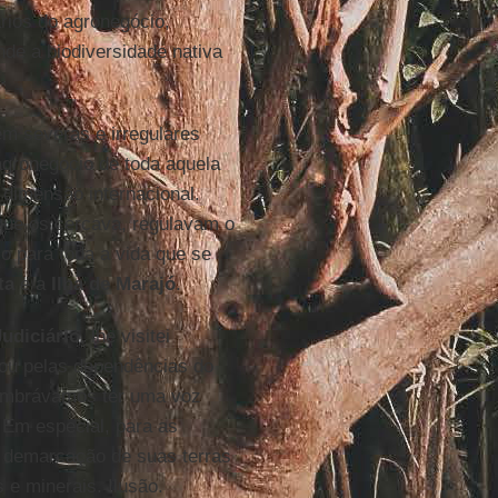
ios do agronegócio,
de a biodiversidade nativa
em severas e irregulares
 agronegócio de toda aquela
dimensão internacional.
 que os cercava, regulavam o
io para toda a vida que se
ta
e a
Ilha de Marajó
.
Judiciário
, lhe visitei
vou pelas dependências do
lumbrávamos ter uma voz
 Em especial, para as
 demarcação de suas terras
 e minerais. Ilusão.