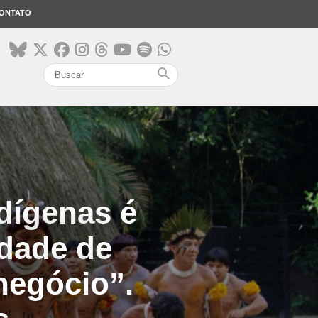
ONTATO
search
ndígenas é
edade de
negócio”.