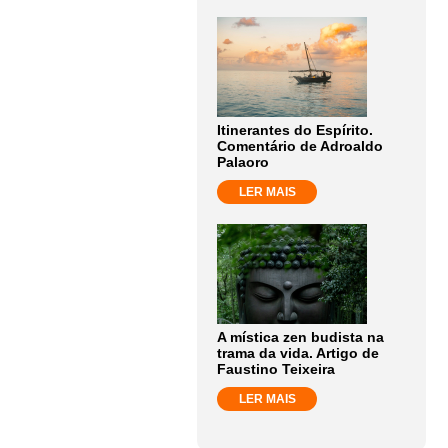
Itinerantes do Espírito.
Comentário de Adroaldo
Palaoro
LER MAIS
A mística zen budista na
trama da vida. Artigo de
Faustino Teixeira
LER MAIS