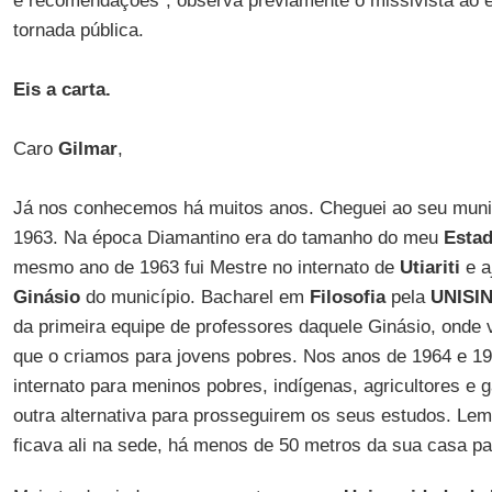
e recomendações”, observa previamente o missivista ao en
tornada pública.
Eis a carta.
Caro
Gilmar
,
Já nos conhecemos há muitos anos. Cheguei ao seu muni
1963. Na época Diamantino era do tamanho do meu
Esta
mesmo ano de 1963 fui Mestre no internato de
Utiariti
e aj
Ginásio
do município. Bacharel em
Filosofia
pela
UNISI
da primeira equipe de professores daquele Ginásio, onde vo
que o criamos para jovens pobres. Nos anos de 1964 e 19
internato para meninos pobres, indígenas, agricultores e 
outra alternativa para prosseguirem os seus estudos. Lem
ficava ali na sede, há menos de 50 metros da sua casa pa