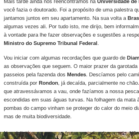
Mais tarde ainda nos reencontramos na
Universidade de
você fazia o doutorado. Foi a propósito de uma palestra qu
jantamos juntos em seu apartamento. Na sua volta a
Bras
algumas vezes ali. Por tudo isto, me dirijo, bem informal
à vontade para lhe fazer observações e sugestões a resp
Ministro do Supremo Tribunal Federal
.
Vou iniciar com algumas recordações que guardo de
Diam
as observações que seguem. O maior prazer da garotada
passeios pela fazenda dos
Mendes
. Descíamos pelo camin
construída por
Rondon
, já decaída, parcialmente no chão
que atravessávamos a vau, onde fazíamos a nossa pescari
escondidas em suas águas turvas. Na folhagem da mata 
pombas do campo vinham se proteger do calor do meio dia
mas de muita biodiversidade.
Nos deliciávamos com as frutas variadas do cerrado. Não