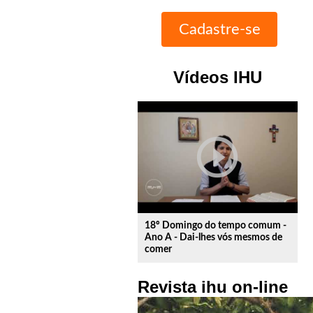
Vídeos IHU
play_circle_outline
18º Domingo do tempo comum -
Ano A - Dai-lhes vós mesmos de
comer
Revista ihu on-line