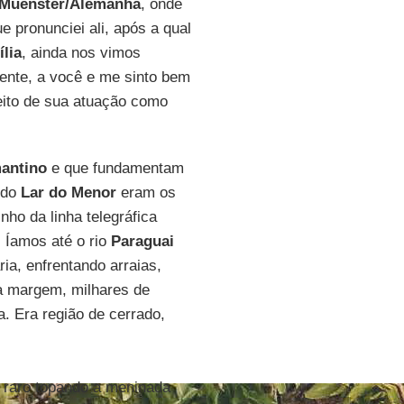
 Muenster/Alemanha
, onde
e pronunciei ali, após a qual
ília
, ainda nos vimos
mente, a você e me sinto bem
eito de sua atuação como
antino
e que fundamentam
 do
Lar do Menor
eram os
ho da linha telegráfica
. Íamos até o rio
Paraguai
a, enfrentando arraias,
à margem, milhares de
. Era região de cerrado,
 raro topando a meninada