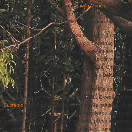
Cerrado
. A partir daí,
Governo
,
Banco Mundial
e empresár
transformaram o
Chapadão
em um vasto deserto verde on
se foi. Inclusive, por certo, a fazenda da família
Mendes
!
Hoje, morando neste
Baixo Amazonas
, onde já se suced
cheias e secas do
rio Amazonas
, vejo a destruição pelo
biodiversidade do
Chapadão dos Parecis
um desastre de 
Aqueles sauveiros, junto com toda aquela biodiversidade
fluxo das águas dos rios
Paraguai
e
Tapajós
. Um benefic
movimenta em seus vales e para além até o
Delta do Pra
Gilmar
, no início dos anos 90, quando você já atuava no
acompanhado de dois advogados do
CIMI
. E você nos le
Supremo
e se dispôs a colaborar na causa indígena. Vis
atuante no Supremo pela causa dos brasileiros excluídos.
questões que afligem os remanescentes povos indígenas:
e a preservação de suas riquezas naturais, como florestas