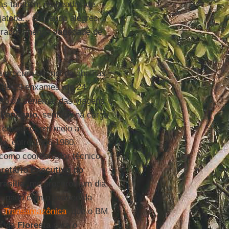
las também recheadas de
 jatobá... tangendo alegres
rrado. Imensa variedade de
à procura de mel de abelhas
 de 29 enxames, de 24
to da seriema, das viagens
Papagaio
, sentado na carga
a conosco, em meio a
is, entre 1966-1980,
o como coordenador técnico
retário Executivo do
rasília
, me procurou um dia,
cupado com o avanço da
a
Transamazônica
, que o BM
os da
Floresta
para o