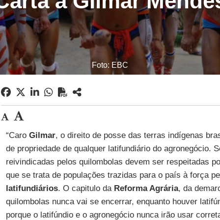
Carta a Gilmar Mende
Foto: EBC
“Caro
Gilmar
, o direito de posse das terras indígenas brasi
de propriedade de qualquer latifundiário do agronegócio. 
reivindicadas pelos quilombolas devem ser respeitadas po
que se trata de populações trazidas para o país à força p
latifundiários
. O capitulo da
Reforma Agrária
, da demar
quilombolas nunca vai se encerrar, enquanto houver latifú
porque o latifúndio e o agronegócio nunca irão usar corret