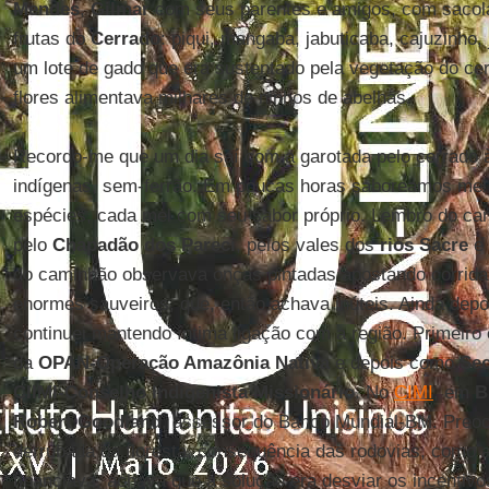
Mendes
,
Gilmar
com seus parentes e amigos, com saco
frutas do
Cerrado
: piqui, mangaba, jabuticaba, cajuzinho,
um lote de gado que era sustentado pela vegetação do ce
flores alimentava milhares de ninhos de abelhas.
Recordo-me que um dia saí com a garotada pelo cerrado 
indígenas, sem-ferrão. Em poucas horas saboreamos mel
espécies, cada mel com seu sabor próprio. Lembro do can
pelo
Chapadão dos Pareci
, pelos vales dos
rios Sacre
e
do caminhão observava onças pintadas apostando corrid
enormes sauveiros, que, então achava inúteis. Ainda depo
continuei mantendo íntima ligação com a região. Primeir
da
OPAN-Operação Amazônia Nativa
e depois como
Sec
CIIMI-Conselho Indigenista Missionário
. No
CIMI
, em
B
Robert Goodland
, assessor do Banco Mundial-BM. Preo
derrubada da floresta, consequência das rodovias, como 
financiava, achava que a solução era desviar os incentiv