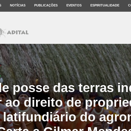
S
NOTÍCIAS
PUBLICAÇÕES
EVENTOS
ESPIRITUALIDADE
C
de posse das terras i
r ao direito de propri
 latifundiário do agro