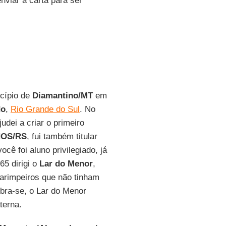
viar a carta para ser
cípio de
Diamantino/MT
em
do
,
Rio Grande do Sul
. No
udei a criar o primeiro
NOS/RS
, fui também titular
cê foi aluno privilegiado, já
65 dirigi o
Lar do Menor
,
garimpeiros que não tinham
bra-se, o Lar do Menor
terna.