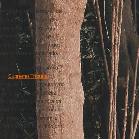
cam você como defensor de
 do país, envolvido com o
enas e quilombolas. As
 até de juristas. E se
s mais importantes cargos
mente triste e humilhado.
desde sua participação no
e do
Supremo Tribunal
ando de Muenster, cheio de
 triste, parcial, infeliz.
tes, proteger gente fora da
infelicidade interior, com o
ra impedi-lo de cumprir o
 dinheiro nos seus fins de
e é do povo. Por isso, o