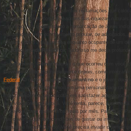
Hoje, vejo e escuto as insistentes reclamações que colo
golpistas, a favor dos saqueadores das riquezas naturais
agronegócio e questionando a demarcação de áreas indíg
reclamações vem do movimento popular, de advogados... e
dirigem contra a sua pessoa enquanto ocupante de um do
do
Judiciário da República
. Tudo isso me deixa profunda
Sinceramente,
Gilmar
, não sei o que ocorreu com você, 
Governo Collor
e principalmente depois, como integrant
Federal
. O menino alegre de
Diamantino
e o jovem doutor
belos ideais, se transformou em uma personalidade ranzinza,
Infeliz por dentro, preocupado em satisfazer agronegocian
lei e violadores da justiça. Você tenta, parece, suprir esta 
dinheiro. Quase quarenta mil reais por mês. Para que? Pa
seu dever? Você tem condições de gastar ou investir esse
semana e férias? Duvido! Você precisa invadir o tempo qu