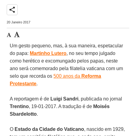
share
20 Janeiro 2017
Um gesto pequeno, mas, à sua maneira, espetacular
do papa:
Martinho Lutero
, no seu tempo julgado
como herético e excomungado pelos papas, neste
ano será comemorado pela filatelia vaticana com um
selo que recorda os
500 anos da
Reforma
Protestante
.
A reportagem é de
Luigi Sandri
, publicada no jornal
Trentino
, 19-01-2017. A tradução é de
Moisés
Sbardelotto
.
O
Estado da Cidade do Vaticano
, nascido em 1929,