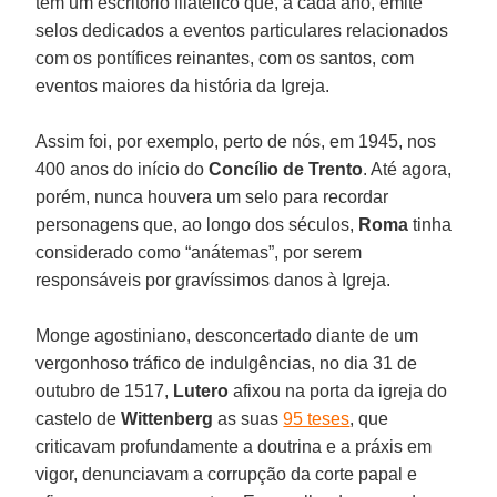
tem um escritório filatélico que, a cada ano, emite
selos dedicados a eventos particulares relacionados
com os pontífices reinantes, com os santos, com
eventos maiores da história da Igreja.
Assim foi, por exemplo, perto de nós, em 1945, nos
400 anos do início do
Concílio de Trento
. Até agora,
porém, nunca houvera um selo para recordar
personagens que, ao longo dos séculos,
Roma
tinha
considerado como “anátemas”, por serem
responsáveis por gravíssimos danos à Igreja.
Monge agostiniano, desconcertado diante de um
vergonhoso tráfico de indulgências, no dia 31 de
outubro de 1517,
Lutero
afixou na porta da igreja do
castelo de
Wittenberg
as suas
95 teses
, que
criticavam profundamente a doutrina e a práxis em
vigor, denunciavam a corrupção da corte papal e