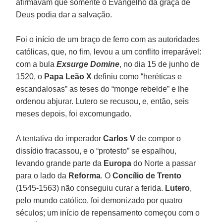
afirmavam que somente o Evangelho da graça de
Deus podia dar a salvação.
Foi o início de um braço de ferro com as autoridades
católicas, que, no fim, levou a um conflito irreparável:
com a bula
Exsurge Domine
, no dia 15 de junho de
1520, o
Papa Leão X
definiu como “heréticas e
escandalosas” as teses do “monge rebelde” e lhe
ordenou abjurar. Lutero se recusou, e, então, seis
meses depois, foi excomungado.
A tentativa do imperador
Carlos V
de compor o
dissídio fracassou, e o “protesto” se espalhou,
levando grande parte da
Europa
do Norte a passar
para o lado da
Reforma
. O
Concílio de Trento
(1545-1563) não conseguiu curar a ferida.
Lutero
,
pelo mundo católico, foi demonizado por quatro
séculos; um início de repensamento começou com o